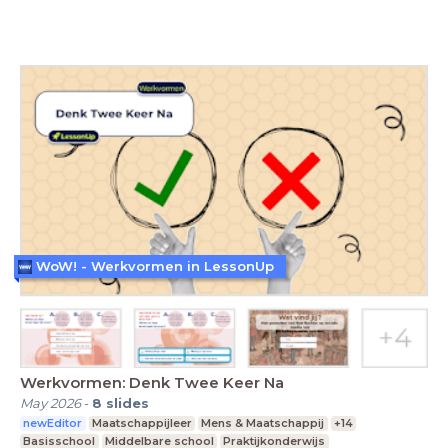
WoW! - Werkvormen in LessonUp
Werkvormen: Denk Twee Keer Na
May 2026
-
8
slides
newEditor
Maatschappijleer
Mens & Maatschappij
+14
Basisschool
Middelbare school
Praktijkonderwijs