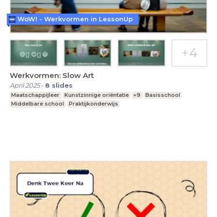
WoW! - Werkvormen in LessonUp
Werkvormen: Slow Art
April 2025
-
8
slides
Maatschappijleer
Kunstzinnige oriëntatie
+9
Basisschool
Middelbare school
Praktijkonderwijs