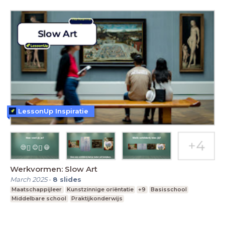
LessonUp Inspiratie
Werkvormen: Slow Art
March 2025
-
8
slides
Maatschappijleer
Kunstzinnige oriëntatie
+9
Basisschool
Middelbare school
Praktijkonderwijs