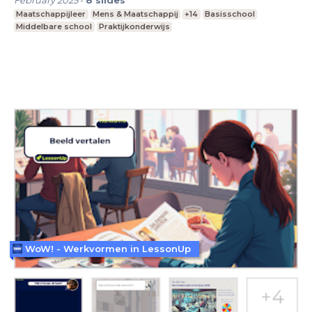
February 2025
-
8
slides
Maatschappijleer
Mens & Maatschappij
+14
Basisschool
Middelbare school
Praktijkonderwijs
WoW! - Werkvormen in LessonUp