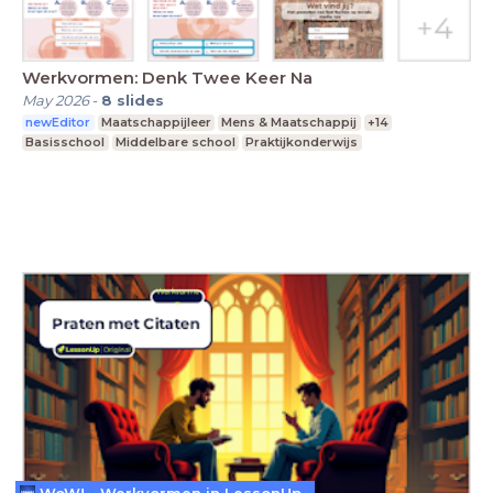
Werkvormen: Denk Twee Keer Na
May 2026
-
8
slides
newEditor
Maatschappijleer
Mens & Maatschappij
+14
Basisschool
Middelbare school
Praktijkonderwijs
WoW! - Werkvormen in LessonUp