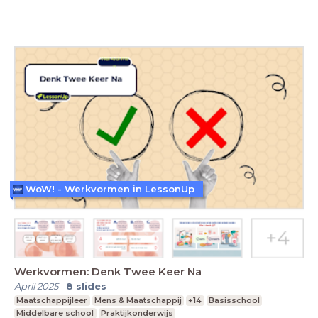
WoW! - Werkvormen in LessonUp
Werkvormen: Denk Twee Keer Na
April 2025
-
8
slides
Maatschappijleer
Mens & Maatschappij
+14
Basisschool
Middelbare school
Praktijkonderwijs