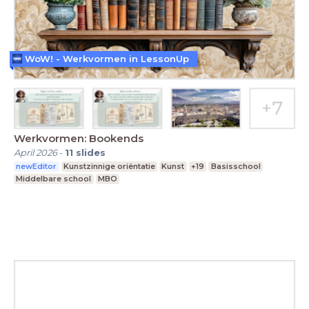
WoW! - Werkvormen in LessonUp
Werkvormen: Bookends
April 2026
-
11
slides
newEditor
Kunstzinnige oriëntatie
Kunst
+19
Basisschool
Middelbare school
MBO