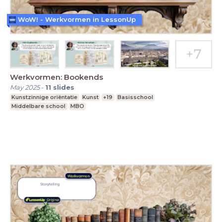
WoW! - Werkvormen in LessonUp
Werkvormen: Bookends
May 2025
-
11
slides
Kunstzinnige oriëntatie
Kunst
+19
Basisschool
Middelbare school
MBO