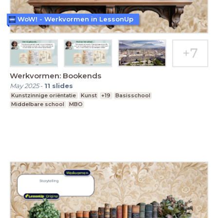
WoW! - Werkvormen in LessonUp
Werkvormen: Bookends
May 2025
-
11
slides
Kunstzinnige oriëntatie
Kunst
+19
Basisschool
Middelbare school
MBO