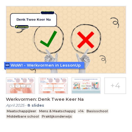
WoW! - Werkvormen in LessonUp
Werkvormen: Denk Twee Keer Na
April 2025
-
8
slides
Maatschappijleer
Mens & Maatschappij
+14
Basisschool
Middelbare school
Praktijkonderwijs