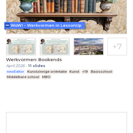
WoW! - Werkvormen in LessonUp
Werkvormen: Bookends
April 2026
-
11
slides
newEditor
Kunstzinnige oriëntatie
Kunst
+19
Basisschool
Middelbare school
MBO