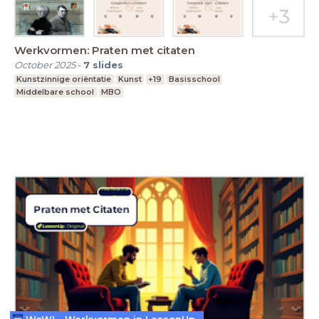
Werkvormen: Praten met citaten
October 2025
-
7
slides
Kunstzinnige oriëntatie
Kunst
+19
Basisschool
Middelbare school
MBO
WoW! - Werkvormen in LessonUp