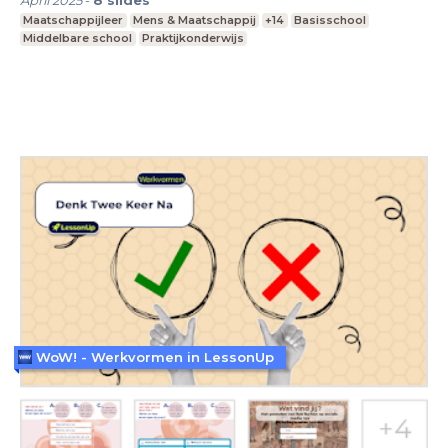
April 2025
-
8
slides
Maatschappijleer
Mens & Maatschappij
+14
Basisschool
Middelbare school
Praktijkonderwijs
WoW! - Werkvormen in LessonUp