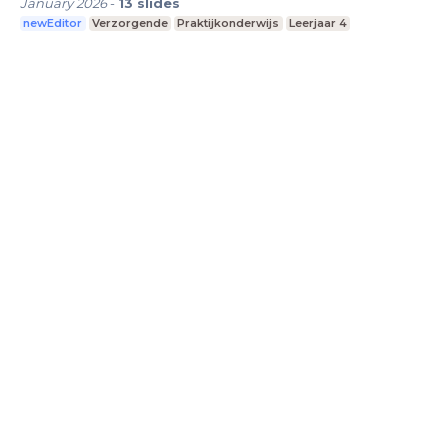
January 2026
-
13
slides
newEditor
Verzorgende
Praktijkonderwijs
Leerjaar 4
LessonUp
Algemene voorwaarden
Privacy
Statement
Cookie Statement
Contact