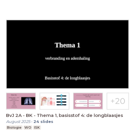
BvJ 2A - BK - Thema 1, basisstof 4: de longblaasjes
August 2025
-
24
slides
Biologie
WO
ISK