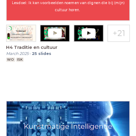
H4 Traditie en cultuur
March 2025
-
25
slides
WO
ISK