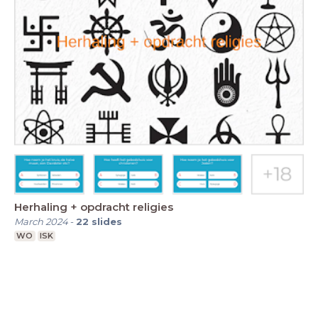
Herhaling + opdracht religies
March 2024
-
22
slides
WO
ISK