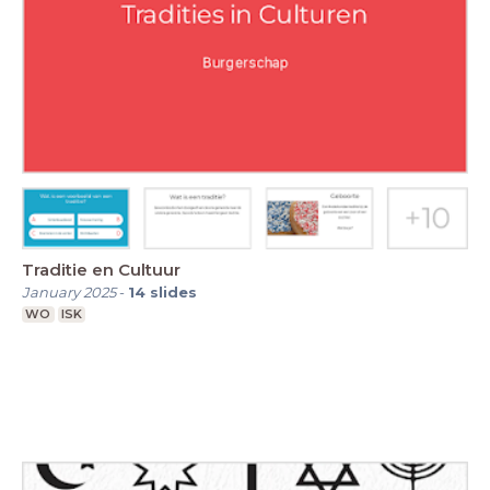
Traditie en Cultuur
January 2025
-
14
slides
WO
ISK