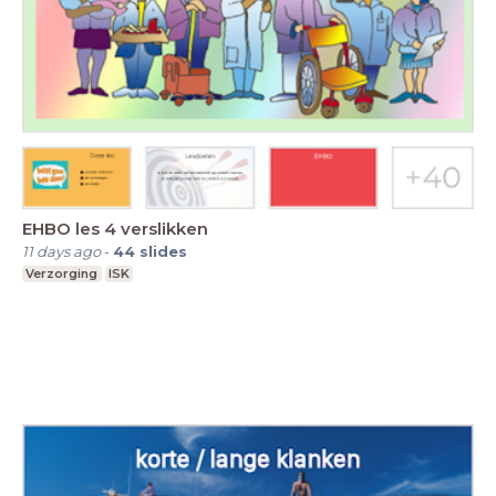
EHBO les 4 verslikken
11 days ago
-
44
slides
Verzorging
ISK