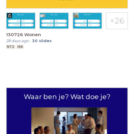
130726 Wonen
28 days ago
-
30
slides
NT2
ISK