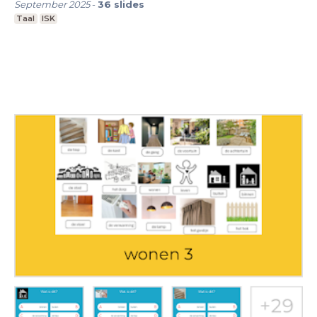
September 2025
-
36
slides
Taal
ISK