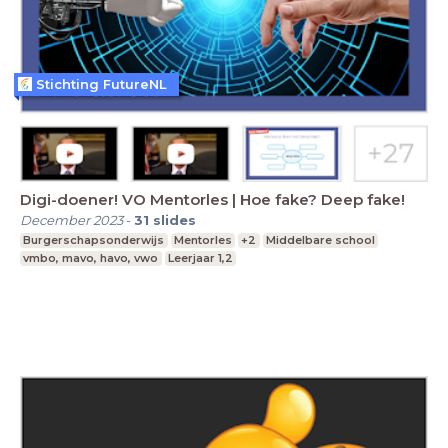
Stichting FutureNL
Digi-doener! VO Mentorles | Hoe fake? Deep fake!
December 2023
-
31
slides
Burgerschapsonderwijs
Mentorles
+2
Middelbare school
vmbo, mavo, havo, vwo
Leerjaar 1,2