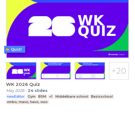
Quiz!
WK 2026 Quiz
May 2026
-
24
slides
newEditor
Gym
BSM
+1
Middelbare school
Basisschool
vmbo, mavo, havo, vwo