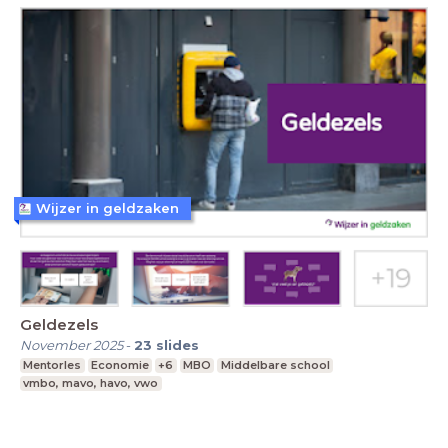
Wijzer in geldzaken
Geldezels
November 2025
-
23
slides
Mentorles
Economie
+6
MBO
Middelbare school
vmbo, mavo, havo, vwo