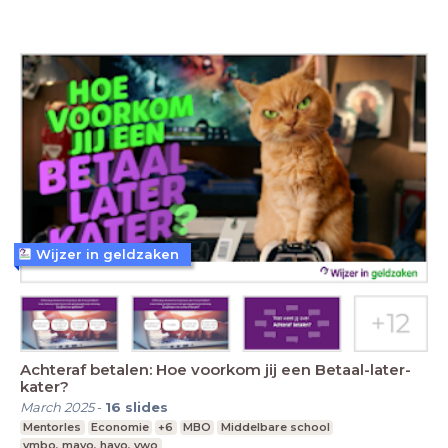
Wijzer in geldzaken
Achteraf betalen: Hoe voorkom jij een Betaal-later-
kater?
March 2025
-
16
slides
Mentorles
Economie
+6
MBO
Middelbare school
vmbo, mavo, havo, vwo