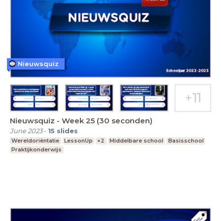
Nieuwsquiz
Nieuwsquiz - Week 25 (30 seconden)
June 2023
-
15
slides
Wereldoriëntatie
LessonUp
+2
Middelbare school
Basisschool
Praktijkonderwijs