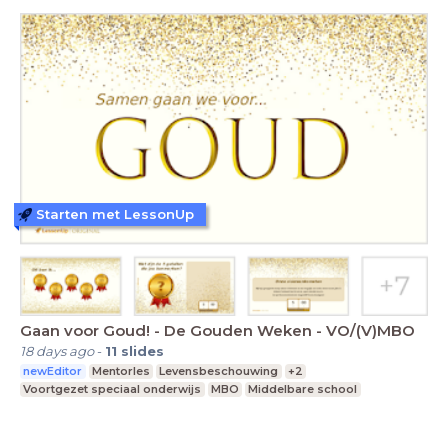
Starten met LessonUp
Gaan voor Goud! - De Gouden Weken - VO/(V)MBO
18 days ago
-
11
slides
newEditor
Mentorles
Levensbeschouwing
+2
Voortgezet speciaal onderwijs
MBO
Middelbare school