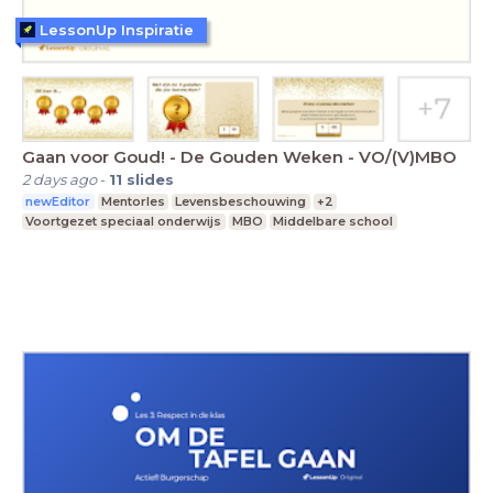
LessonUp Inspiratie
Gaan voor Goud! - De Gouden Weken - VO/(V)MBO
2 days ago
-
11
slides
newEditor
Mentorles
Levensbeschouwing
+2
Voortgezet speciaal onderwijs
MBO
Middelbare school