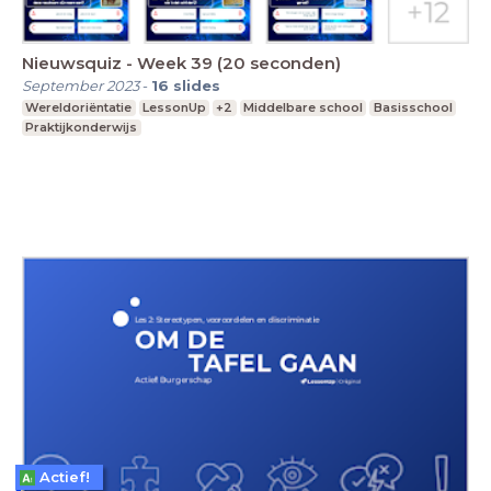
Nieuwsquiz - Week 39 (20 seconden)
September 2023
-
16
slides
Wereldoriëntatie
LessonUp
+2
Middelbare school
Basisschool
Praktijkonderwijs
Actief!