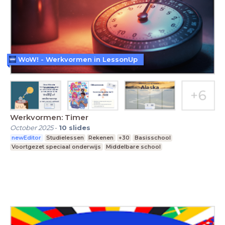
WoW! - Werkvormen in LessonUp
Werkvormen: Timer
October 2025
-
10
slides
newEditor
Studielessen
Rekenen
+30
Basisschool
Voortgezet speciaal onderwijs
Middelbare school