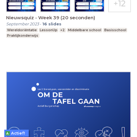
Nieuwsquiz - Week 39 (20 seconden)
September 2023
-
16
slides
Wereldoriëntatie
LessonUp
+2
Middelbare school
Basisschool
Praktijkonderwijs
Actief!