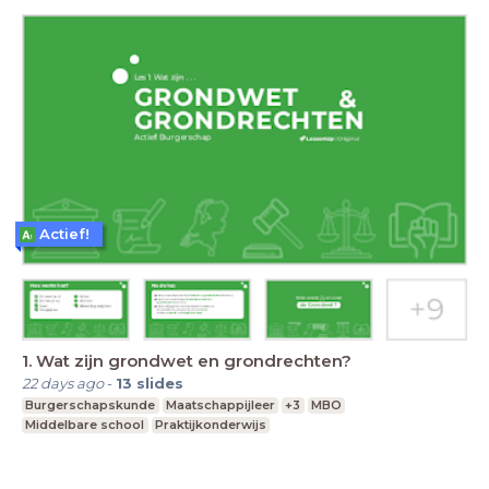
Actief!
1. Wat zijn grondwet en grondrechten?
22 days ago
-
13
slides
Burgerschapskunde
Maatschappijleer
+3
MBO
Middelbare school
Praktijkonderwijs