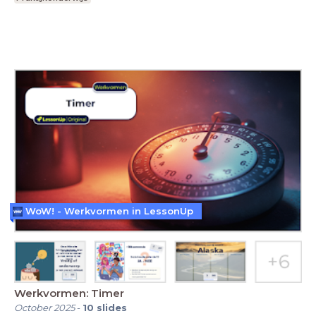
WoW! - Werkvormen in LessonUp
Werkvormen: Timer
October 2025
-
10
slides