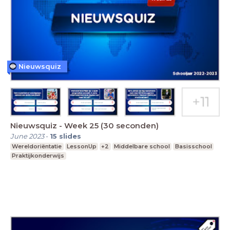
Nieuwsquiz
Nieuwsquiz - Week 25 (30 seconden)
June 2023
-
15
slides
Wereldoriëntatie
LessonUp
+2
Middelbare school
Basisschool
Praktijkonderwijs