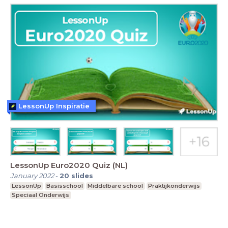
LessonUp Inspiratie
LessonUp Euro2020 Quiz (NL)
January 2022
-
20
slides
LessonUp
Basisschool
Middelbare school
Praktijkonderwijs
Speciaal Onderwijs