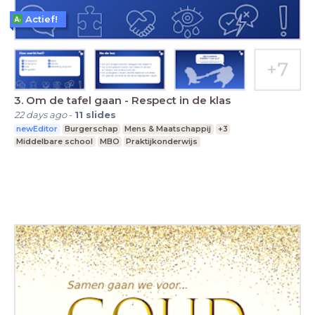
Actief!
3. Om de tafel gaan - Respect in de klas
22 days ago
-
11
slides
newEditor
Burgerschap
Mens & Maatschappij
+3
Middelbare school
MBO
Praktijkonderwijs