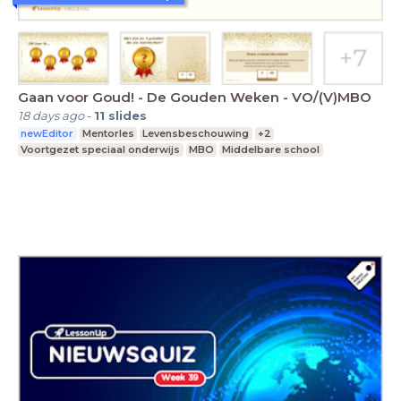
Gaan voor Goud! - De Gouden Weken - VO/(V)MBO
18 days ago
-
11
slides
newEditor
Mentorles
Levensbeschouwing
+2
Voortgezet speciaal onderwijs
MBO
Middelbare school