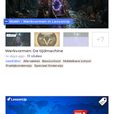
WoW! - Werkvormen in LessonUp
Werkvormen: De tijdmachine
14 days ago
-
11
slides
newEditor
Alle vakken
Basisschool
Middelbare school
Praktijkonderwijs
Speciaal Onderwijs