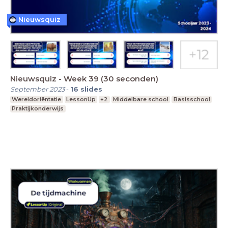
Nieuwsquiz
Nieuwsquiz - Week 39 (30 seconden)
September 2023
-
16
slides
Wereldoriëntatie
LessonUp
+2
Middelbare school
Basisschool
Praktijkonderwijs