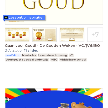
LessonUp Inspiratie
Gaan voor Goud! - De Gouden Weken - VO/(V)MBO
2 days ago
-
11
slides
newEditor
Mentorles
Levensbeschouwing
+2
Voortgezet speciaal onderwijs
MBO
Middelbare school