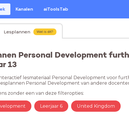
eek
Kanalen
aiToolsTab
Lesplannen
Wat is dit?
nnen Personal Development furth
ar 13
nteractief lesmateriaal Personal Development voor furth
e lesplannen Personal Development van andere docente
ns zonder een van deze filteropties:
evelopment
Leerjaar 6
United Kingdom