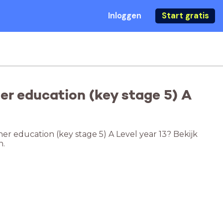
Inloggen
Start gratis
er education (key stage 5) A
er education (key stage 5) A Level year 13? Bekijk
n.