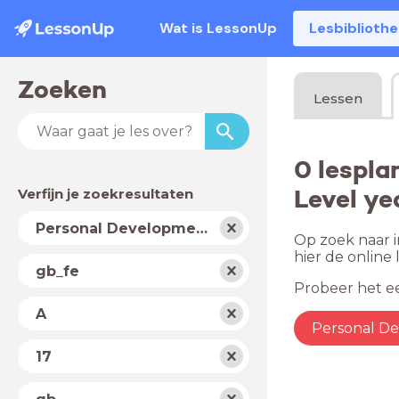
Wat is LessonUp
Lesbiblioth
Zoeken
Lessen
0 lespla
Level ye
Verfijn je zoekresultaten
Vak
Personal Development
Op zoek naar i
hier de onlin
Schooltype
gb_fe
Probeer het ee
Niveau
A
Personal D
Jaar
17
Land