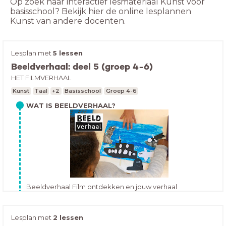
Op zoek naar interactief lesmateriaal Kunst voor
basisschool? Bekijk hier de online lesplannen
Kunst van andere docenten.
Lesplan met
5 lessen
Beeldverhaal: deel 5 (groep 4-6)
HET FILMVERHAAL
Kunst
Taal
+2
Basisschool
Groep 4-6
WAT IS BEELDVERHAAL?
Beeldverhaal Film ontdekken en jouw verhaal
verbeelden!Beeldverhaal is gemaakt voor leerlingen
van groep 3 t/m 8 van het primair onderwijs. De lessen
Inhoud
volgen de leerlijn (media)kunst en filmeducatie en zijn
Lesplan met
2 lessen
kerndoeldekkend voor taal. Beeldverhaal laat kinderen
Overzicht lessen FILMVERHAAL:Het verhaal in een film of