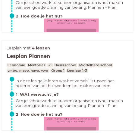
volhouden.
Om je schoolwerk te kunnen organiseren is het maken
van een goede planning van belang. Plannen = Plan
maken en kiezen wat belangrijk isMaar waarom is
LeerdoelenAan het einde van deze les... kun je uitleggen
2. Hoe doe je het nu?
plannen zo belangrijk?
wat de risico's van energiedrankjes zijn (R) ken je
verschillende meningen over het gebruik van
energiedrankjes en kun je deze meningen uitleggen (T1)
kun je jouw mening geven over energiedrankjes (T2)
Lesplan met
4 lessen
Lesplan Plannen
Hoe houd jij je huiswerk bij op dit moment? Open de les
Economie
Mentorles
+1
Basisschool
Middelbare school
en vul in:
vmbo, mavo, havo, vwo
Groep 1
Leerjaar 1-3
In deze les ga je leren wat het verschil is tussen het
noteren van het huiswerk en het maken van een
overzichtelijke planning. Ook ga je leren hoe je een
1. WAt verwacht je?
overzichtelijke planning kan maken en hoe je dit kunt
volhouden.
Om je schoolwerk te kunnen organiseren is het maken
van een goede planning van belang. Plannen = Plan
maken en kiezen wat belangrijk isMaar waarom is
2. Hoe doe je het nu?
plannen zo belangrijk?