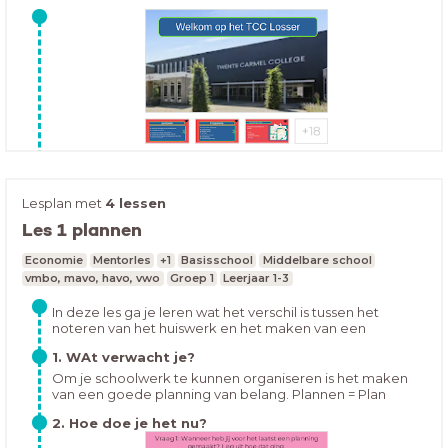
Mentorlessen Periode 2
Lesplan met
4 lessen
Les 1 plannen
Economie
Mentorles
+1
Basisschool
Middelbare school
vmbo, mavo, havo, vwo
Groep 1
Leerjaar 1-3
In deze les ga je leren wat het verschil is tussen het
noteren van het huiswerk en het maken van een
overzichtelijke planning. Ook ga je leren hoe je een
1. WAt verwacht je?
overzichtelijke planning kan maken en hoe je dit kunt
volhouden.
Om je schoolwerk te kunnen organiseren is het maken
van een goede planning van belang. Plannen = Plan
maken en kiezen wat belangrijk isMaar waarom is
2. Hoe doe je het nu?
plannen zo belangrijk?