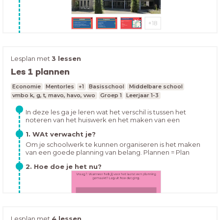
Lesplan met
3 lessen
Les 1 plannen
Economie
Mentorles
+1
Basisschool
Middelbare school
vmbo k, g, t, mavo, havo, vwo
Groep 1
Leerjaar 1-3
In deze les ga je leren wat het verschil is tussen het
noteren van het huiswerk en het maken van een
overzichtelijke planning. Ook ga je leren hoe je een
1. WAt verwacht je?
overzichtelijke planning kan maken en hoe je dit kunt
volhouden.
Om je schoolwerk te kunnen organiseren is het maken
van een goede planning van belang. Plannen = Plan
maken en kiezen wat belangrijk isMaar waarom is
2. Hoe doe je het nu?
plannen zo belangrijk?
Lesplan met
4 lessen