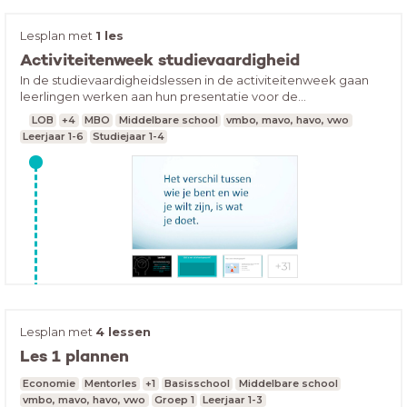
les 2 - energiedrankjes
Lesplan met
1 les
Activiteitenweek studievaardigheid
In de studievaardigheidslessen in de activiteitenweek gaan
leerlingen werken aan hun presentatie voor de
driehoeksgesprekken via hun portfolio. In de eerste krijgen
LOB
+4
MBO
Middelbare school
vmbo, mavo, havo, vwo
de leerlingen uitleg over de driehoeksgesprekken, daarna
Leerjaar 1-6
Studiejaar 1-4
krijgen ze uitleg over doelen stellen en vervolgens gaan ze
hun sjabloon in simulise invullen .
Nieuwe tekst
Lesplan met
4 lessen
Les 1 plannen
Economie
Mentorles
+1
Basisschool
Middelbare school
vmbo, mavo, havo, vwo
Groep 1
Leerjaar 1-3