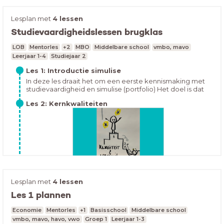
Lesplan met
4 lessen
Studievaardigheidslessen brugklas
Hoe houd jij je huiswerk bij op dit moment? Open de les
LOB
Mentorles
+2
MBO
Middelbare school
vmbo, mavo
en vul in:
Leerjaar 1-4
Studiejaar 2
Les 1: Introductie simulise
In deze les draait het om een eerste kennismaking met
studievaardigheid en simulise (portfolio) Het doel is dat
ze na deze les snappen waarom het vak
Les 2: Kernkwaliteiten
studievaardigheid belangrijk is. Ez ze kunnen in hun
portfolio inloggen.Eventueel huiswerk: Voor elek vak
een vakpagina in simulise maken
Lesplan met
4 lessen
In deze les maken de leerlingen kennis met
Kernkwadrant. Doel van de les is dat de leerlingen aan
Les 1 plannen
het eind hun eigen kernkwdrant kunnen invullen met 5
Les 3: Doelen stellen
kwaliteiten. Ze kunnen hun ingevulde kernkwadrant in
Economie
Mentorles
+1
Basisschool
Middelbare school
simulise bij studievaardigheid vakpagina plaatsen.
vmbo, mavo, havo, vwo
Groep 1
Leerjaar 1-3