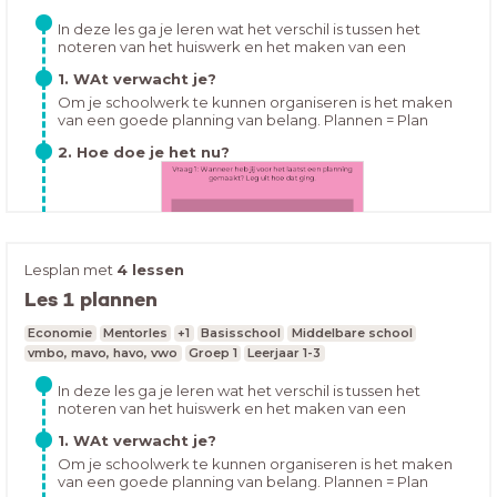
In deze les ga je leren wat het verschil is tussen het
noteren van het huiswerk en het maken van een
overzichtelijke planning. Ook ga je leren hoe je een
1. WAt verwacht je?
overzichtelijke planning kan maken en hoe je dit kunt
volhouden.
Om je schoolwerk te kunnen organiseren is het maken
van een goede planning van belang. Plannen = Plan
maken en kiezen wat belangrijk isMaar waarom is
2. Hoe doe je het nu?
plannen zo belangrijk?
Lesplan met
4 lessen
Les 1 plannen
Hoe houd jij je huiswerk bij op dit moment? Open de les
Economie
Mentorles
+1
Basisschool
Middelbare school
en vul in:
vmbo, mavo, havo, vwo
Groep 1
Leerjaar 1-3
In deze les ga je leren wat het verschil is tussen het
noteren van het huiswerk en het maken van een
overzichtelijke planning. Ook ga je leren hoe je een
1. WAt verwacht je?
overzichtelijke planning kan maken en hoe je dit kunt
volhouden.
Om je schoolwerk te kunnen organiseren is het maken
van een goede planning van belang. Plannen = Plan