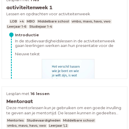
activiteitenweek 1
Lessen en opdrachten voor activiteitenweek
Hoe houd jij je huiswerk bij op dit moment? Open de les
en vul in:
LOB
+4
MBO
Middelbare school
vmbo, mavo, havo, vwo
Leerjaar 1-6
Studiejaar 1-4
Introductie
In de studievaardigheidslessen in de activiteitenweek
gaan leerlingen werken aan hun presentatie voor de
driehoeksgesprekken via hun portfolio. In de eerste
Nieuwe tekst
krijgen de leerlingen uitleg over de
driehoeksgesprekken, daarna krijgen ze uitleg over
doelen stellen en vervolgens gaan ze hun sjabloon in
simulise invullen .
Lesplan met
16 lessen
Mentoraat
Deze mentorlessen kun je gebruiken om een goede invulling
te geven aan je mentortijd. De lessen kunnen in gedeeltes
gegeven worden, je kunt ze aanpassen zoals jij ze wilt
Mentorles
Studievaardigheden
Middelbare school
gebruiken.
vmbo, mavo, havo, vwo
Leerjaar 1,2