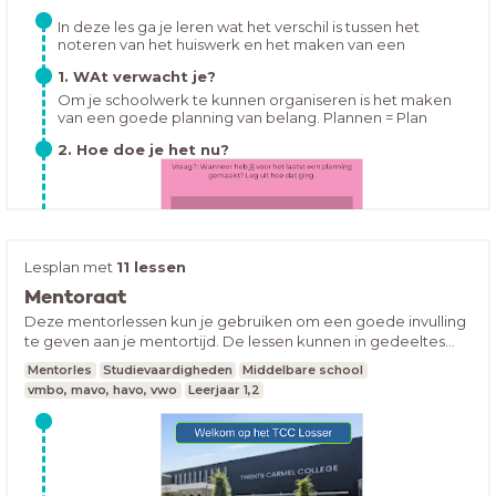
In deze les ga je leren wat het verschil is tussen het
noteren van het huiswerk en het maken van een
overzichtelijke planning. Ook ga je leren hoe je een
1. WAt verwacht je?
overzichtelijke planning kan maken en hoe je dit kunt
volhouden.
Om je schoolwerk te kunnen organiseren is het maken
van een goede planning van belang. Plannen = Plan
maken en kiezen wat belangrijk isMaar waarom is
2. Hoe doe je het nu?
plannen zo belangrijk?
Lesplan met
11 lessen
Mentoraat
Deze mentorlessen kun je gebruiken om een goede invulling
Hoe houd jij je huiswerk bij op dit moment? Open de les
te geven aan je mentortijd. De lessen kunnen in gedeeltes
en vul in:
gegeven worden, je kunt ze aanpassen zoals jij ze wilt
Mentorles
Studievaardigheden
Middelbare school
gebruiken.
vmbo, mavo, havo, vwo
Leerjaar 1,2