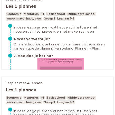
Les 1 plannen
Hoe houd jij je huiswerk bij op dit moment? Open de les
Economie
Mentorles
+1
Basisschool
Middelbare school
en vul in:
vmbo, mavo, havo, vwo
Groep 1
Leerjaar 1-3
In deze les ga je leren wat het verschil is tussen het
noteren van het huiswerk en het maken van een
overzichtelijke planning. Ook ga je leren hoe je een
1. WAt verwacht je?
overzichtelijke planning kan maken en hoe je dit kunt
volhouden.
Om je schoolwerk te kunnen organiseren is het maken
van een goede planning van belang. Plannen = Plan
maken en kiezen wat belangrijk isMaar waarom is
2. Hoe doe je het nu?
plannen zo belangrijk?
Lesplan met
4 lessen
Les 1 plannen
Hoe houd jij je huiswerk bij op dit moment? Open de les
Economie
Mentorles
+1
Basisschool
Middelbare school
en vul in:
vmbo, mavo, havo, vwo
Groep 1
Leerjaar 1-3
In deze les ga je leren wat het verschil is tussen het