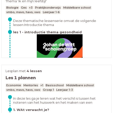
Thema 'ik en mijn leefstijl'
Biologie
Ges
+3
Praktijkonderwijs
Middelbare school
vmbo, mavo, havo, vwo
Leerjaar 1-6
Deze thematische lessenserie omvat de volgende
lessen:Introductie thema
gezondheidEnergiedrankjesOndergewicht,
les 1 - introductie thema gezondheid
overgewicht en eetstoornissen,GenotsmiddelenHomies:
softdrugs en lachgasVerslavingAantekeningen maken bij
een videoDikgedrukte lessen zijn af. In deze lessenserie
krijgen de leerlingen informatie over verschillende
soorten genotsmiddelen en de risico's en gevaren
daarvan.Aan het einde van de lessenserie bekijk je de
film 'Afblijven' waarbij de leerlingen aantekeningen
maken die zij later -bij het maken van een filmverslag-
erbij kunnen pakken ter herinnering.
Lesplan met
4 lessen
LeerdoelenAan het einde van deze les... kun je
Les 1 plannen
omschrijven wat het begrip 'leefstijl' inhoudt (R) kun je
aangeven wat de gevolgen van een ongezonde leefstijl
les 2 - energiedrankjes
kunnen zijn (T1) kun je voorbeelden noemen van een
Economie
Mentorles
+1
Basisschool
Middelbare school
gezonde leefstijl (T2)
vmbo, mavo, havo, vwo
Groep 1
Leerjaar 1-3
In deze les ga je leren wat het verschil is tussen het
noteren van het huiswerk en het maken van een
overzichtelijke planning. Ook ga je leren hoe je een
1. WAt verwacht je?
overzichtelijke planning kan maken en hoe je dit kunt