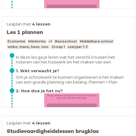
Lesplan met
4 lessen
Les 1 plannen
Hoe houd jij je huiswerk bij op dit moment? Open de les
Economie
Mentorles
+1
Basisschool
Middelbare school
en vul in:
vmbo, mavo, havo, vwo
Groep 1
Leerjaar 1-3
In deze les ga je leren wat het verschil is tussen het
noteren van het huiswerk en het maken van een
overzichtelijke planning. Ook ga je leren hoe je een
1. WAt verwacht je?
overzichtelijke planning kan maken en hoe je dit kunt
volhouden.
Om je schoolwerk te kunnen organiseren is het maken
van een goede planning van belang. Plannen = Plan
maken en kiezen wat belangrijk isMaar waarom is
2. Hoe doe je het nu?
plannen zo belangrijk?
Lesplan met
4 lessen
Studievaardigheidslessen brugklas