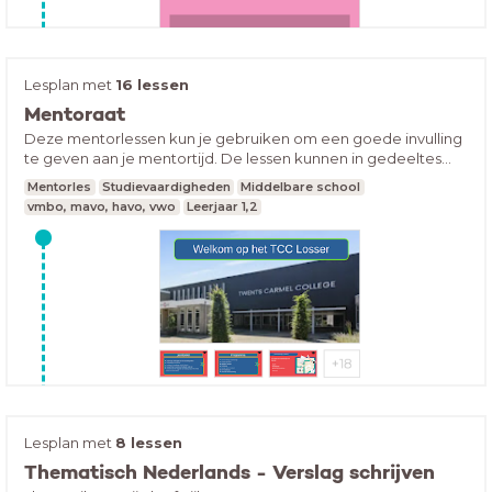
effectief met de inhoud aan de slag gaan en dat de inhoud
lang blijft kleven. Op het einde zijn ook suggesties tot vragen
opgenomen die doorheen het traject als zelftest ingezet
kunnen worden.8
Lesplan met
16 lessen
Mentoraat
Deze mentorlessen kun je gebruiken om een goede invulling
Hoe houd jij je huiswerk bij op dit moment? Open de les
te geven aan je mentortijd. De lessen kunnen in gedeeltes
en vul in:
gegeven worden, je kunt ze aanpassen zoals jij ze wilt
Mentorles
Studievaardigheden
Middelbare school
gebruiken.
vmbo, mavo, havo, vwo
Leerjaar 1,2
Mentorlessen Periode 2
Lesplan met
8 lessen
Thematisch Nederlands - Verslag schrijven