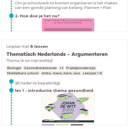
volhouden.
Om je schoolwerk te kunnen organiseren is het maken
van een goede planning van belang. Plannen = Plan
maken en kiezen wat belangrijk isMaar waarom is
2. Hoe doe je het nu?
plannen zo belangrijk?
Lesplan met
8 lessen
Thematisch Nederlands - Argumenteren
Thema 'ik en mijn leefstijl'
Hoe houd jij je huiswerk bij op dit moment? Open de les
en vul in:
Biologie
Gezondheidskunde
+3
Praktijkonderwijs
Middelbare school
vmbo, mavo, havo, vwo
Leerjaar 1-6
&lt;nader te bepalen&gt;
les 1 - introductie thema gezondheid