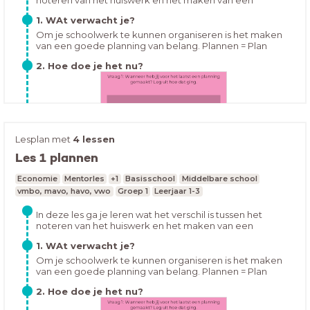
noteren van het huiswerk en het maken van een
overzichtelijke planning. Ook ga je leren hoe je een
1. WAt verwacht je?
overzichtelijke planning kan maken en hoe je dit kunt
volhouden.
Om je schoolwerk te kunnen organiseren is het maken
van een goede planning van belang. Plannen = Plan
maken en kiezen wat belangrijk isMaar waarom is
2. Hoe doe je het nu?
plannen zo belangrijk?
Lesplan met
4 lessen
Les 1 plannen
Hoe houd jij je huiswerk bij op dit moment? Open de les
Economie
Mentorles
+1
Basisschool
Middelbare school
en vul in:
vmbo, mavo, havo, vwo
Groep 1
Leerjaar 1-3
In deze les ga je leren wat het verschil is tussen het
noteren van het huiswerk en het maken van een
overzichtelijke planning. Ook ga je leren hoe je een
1. WAt verwacht je?
overzichtelijke planning kan maken en hoe je dit kunt
volhouden.
Om je schoolwerk te kunnen organiseren is het maken
van een goede planning van belang. Plannen = Plan
maken en kiezen wat belangrijk isMaar waarom is
2. Hoe doe je het nu?
plannen zo belangrijk?