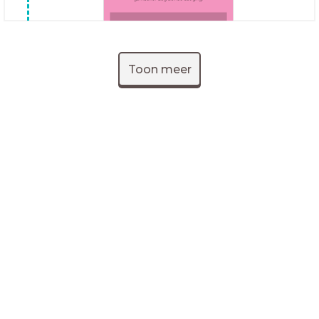
Toon meer
Hoe houd jij je huiswerk bij op dit moment? Open de les
en vul in:
LessonUp
Algemene voorwaarden
Privacy
Statement
Cookie Statement
Contact