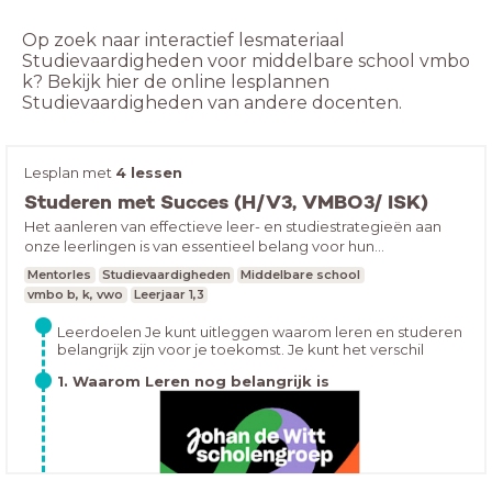
Op zoek naar interactief lesmateriaal
Studievaardigheden voor middelbare school vmbo
k? Bekijk hier de online lesplannen
Studievaardigheden van andere docenten.
Lesplan met
4 lessen
Studeren met Succes (H/V3, VMBO3/ ISK)
Het aanleren van effectieve leer- en studiestrategieën aan
onze leerlingen is van essentieel belang voor hun
studiesucces. Recente wetenschappelijke inzichten uit de
Mentorles
Studievaardigheden
Middelbare school
cognitieve leerpsychologie bieden een dieper begrip van de
vmbo b, k, vwo
Leerjaar 1,3
complexe processen van leren en onthouden. Door deze
kennis te vertalen naar praktische technieken, kunnen we
Leerdoelen Je kunt uitleggen waarom leren en studeren
leerlingen beter ondersteunen, hun zelfvertrouwen vergroten
belangrijk zijn voor je toekomst. Je kunt het verschil
en hun schoolresultaten verbeteren. Leerstrategieën zoals
uitleggen tussen leren (lang onthouden) en presteren
1. Waarom Leren nog belangrijk is
gespreid studeren en actieve terughaaltechnieken zijn
(kort presteren). Je kunt strategieën benoemen die wél
en niet effectief zijn bij studeren.
bewezen effectief en verhogen de prestaties op zowel korte
als lange termijn. Door het corrigeren van misvattingen over
leren met bewezen strategieën bevorderen we realistischer
en productiever leergedrag, wat niet alleen binnen de
schoolcontext maar ook in hun latere leven van grote waarde