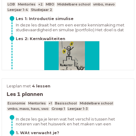
Hoe houd jij je huiswerk bij op dit moment? Open de les
LOB
Mentorles
+2
MBO
Middelbare school
vmbo, mavo
en vul in:
Leerjaar 1-4
Studiejaar 2
Les 1: Introductie simulise
In deze les draait het om een eerste kennismaking met
studievaardigheid en simulise (portfolio) Het doel is dat
ze na deze les snappen waarom het vak
Les 2: Kernkwaliteiten
studievaardigheid belangrijk is. En ze kunnen in hun
portfolio inloggen.Eventueel huiswerk: Voor elk vak een
vakpagina in simulise maken
Lesplan met
4 lessen
In deze les maken de leerlingen kennis met
Kernkwadrant. Doel van de les is dat de leerlingen aan
Les 1 plannen
het eind hun eigen kernkwdrant kunnen invullen met 5
Les 3: Doelen stellen
kwaliteiten. Ze kunnen hun ingevulde kernkwadrant in
Economie
Mentorles
+1
Basisschool
Middelbare school
simulise bij studievaardigheid vakpagina plaatsen.
vmbo, mavo, havo, vwo
Groep 1
Leerjaar 1-3
In deze les ga je leren wat het verschil is tussen het
noteren van het huiswerk en het maken van een
overzichtelijke planning. Ook ga je leren hoe je een
1. WAt verwacht je?
overzichtelijke planning kan maken en hoe je dit kunt