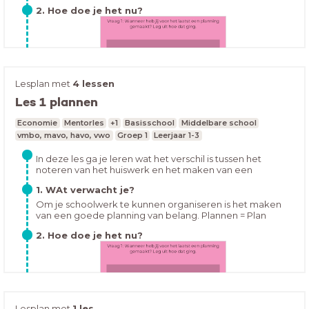
maken en kiezen wat belangrijk isMaar waarom is
2. Hoe doe je het nu?
plannen zo belangrijk?
Lesplan met
4 lessen
Les 1 plannen
Hoe houd jij je huiswerk bij op dit moment? Open de les
Economie
Mentorles
+1
Basisschool
Middelbare school
en vul in:
vmbo, mavo, havo, vwo
Groep 1
Leerjaar 1-3
In deze les ga je leren wat het verschil is tussen het
noteren van het huiswerk en het maken van een
overzichtelijke planning. Ook ga je leren hoe je een
1. WAt verwacht je?
overzichtelijke planning kan maken en hoe je dit kunt
volhouden.
Om je schoolwerk te kunnen organiseren is het maken
van een goede planning van belang. Plannen = Plan
maken en kiezen wat belangrijk isMaar waarom is
2. Hoe doe je het nu?
plannen zo belangrijk?
Lesplan met
1 les