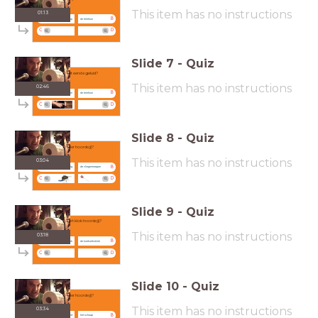
This item has no instructions
01:13
A
B
de laptop
de telefoon
C
D
Slide
7
-
Quiz
Wat is het eerste geluid?
This item has no instructions
02:46
A
B
de deurbel
de telefoon
C
D
Slide
8
-
Quiz
Welk dier hoorde jij?
This item has no instructions
03:04
A
B
de vlieg
de vliegenmepper
C
D
Slide
9
-
Quiz
Welke soort klok hoorde jij?
This item has no instructions
03:18
A
B
de kerkklok
de koekoeksklok
C
D
Slide
10
-
Quiz
Welk dier hoorde jij?
This item has no instructions
03:34
A
B
Ingrid
het schaap