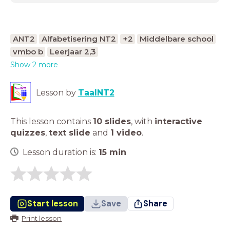
ANT2
Alfabetisering NT2
+2
Middelbare school
vmbo b
Leerjaar 2,3
Show 2 more
Lesson by
TaalNT2
This lesson contains
10 slides
,
with
interactive
quizzes
,
text slide
and
1 video
.
Lesson duration is:
15
min
Start lesson
Save
Share
Print lesson