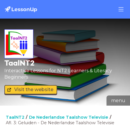
TaalNT2
Interactive Lessons for NT2 Learners & Literacy
Beginners
Visit the website
menu
TaalNT2
De Nederlandse Taalshow Televisie
Afl. 3: Geluiden - De Nederlandse Taalshow Televisie