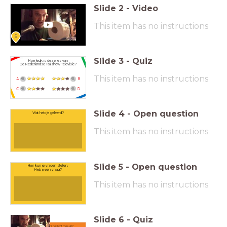
Slide
2
-
Video
This item has no instructions
5
Slide
3
-
Quiz
Hoe leuk is deze les van
De Nederlandse Taalshow Televisie?
This item has no instructions
A
B
C
D
Slide
4
-
Open question
Wat heb je geleerd?
This item has no instructions
Slide
5
-
Open question
Hier kun je vragen stellen.
Heb jij een vraag?
This item has no instructions
Slide
6
-
Quiz
Waar doet hij het licht mee uit?