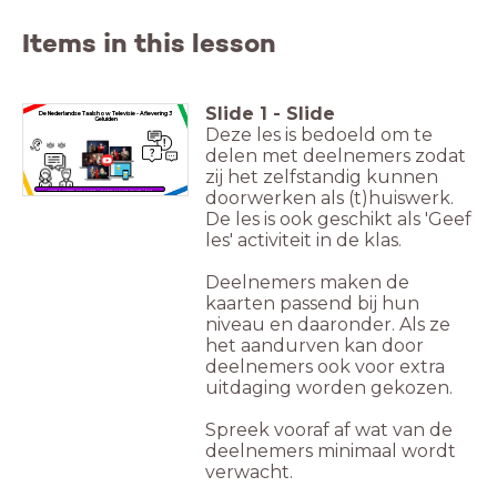
Items in this lesson
Slide
1
-
Slide
De Nederlandse Taalshow Televisie -
Aflevering 3
Geluiden
Deze les is bedoeld om te
delen met deelnemers zodat
zij het zelfstandig kunnen
doorwerken als (t)huiswerk.
kijken & luisteren, foto's maken / woorden of zinnen schrijven / quiz
De les is ook geschikt als 'Geef
les' activiteit in de klas.
Deelnemers maken de
kaarten passend bij hun
niveau en daaronder. Als ze
het aandurven kan door
deelnemers ook voor extra
uitdaging worden gekozen.
Spreek vooraf af wat van de
deelnemers minimaal wordt
verwacht.