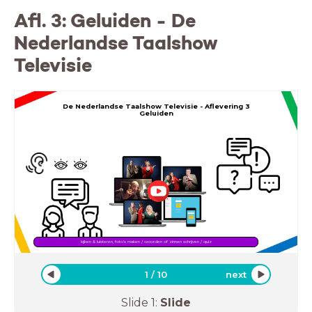
Afl. 3: Geluiden - De
Nederlandse Taalshow
Televisie
De Nederlandse Taalshow Televisie -
Aflevering 3
Geluiden
kijken & luisteren, foto's maken / woorden of zinnen schrijven / quiz
1
/
10
next
Slide
1
:
Slide