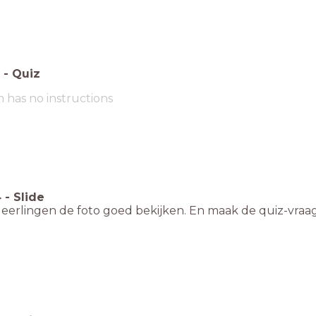
-
Quiz
m has no instructions
4
-
Slide
leerlingen de foto goed bekijken. En maak de quiz-vraa