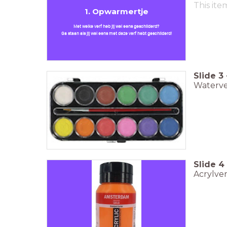
This ite
1. Opwarmertje
Met welke verf heb jij wel eens geschilderd?
Ga staan als jij wel eens met deze verf hebt geschilderd!
Slide
3
Waterve
Slide
4
Acrylver