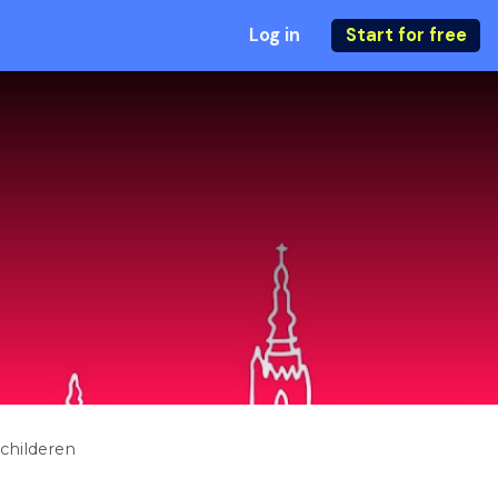
Log in
Start for free
childeren