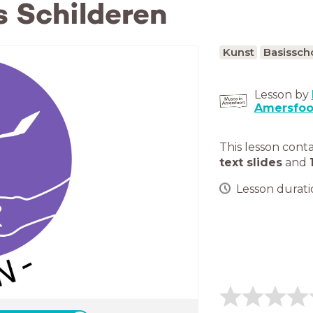
s Schilderen
Kunst
Basissch
Lesson by
Amersfoo
This lesson cont
text slides
and
Lesson duratio