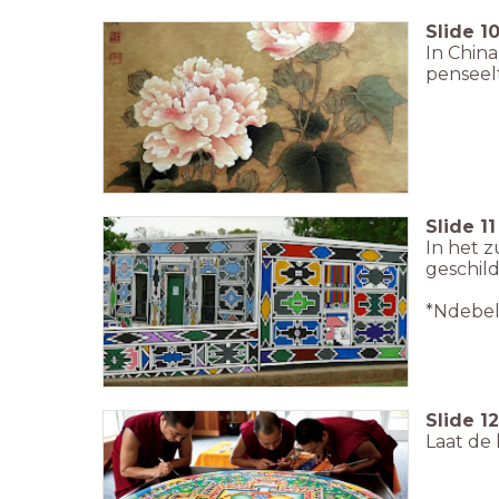
Slide
1
In China
penseelt
Slide
11
In het 
geschild
*Ndebel
Slide
12
Laat de 