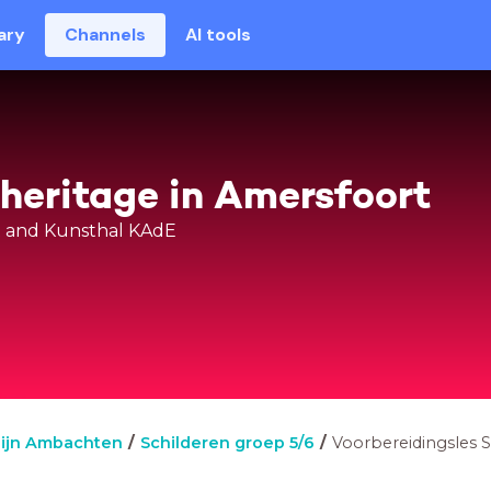
ary
Channels
AI tools
 heritage in Amersfoort
 and Kunsthal KAdE
lijn Ambachten
Schilderen groep 5/6
Voorbereidingsles S