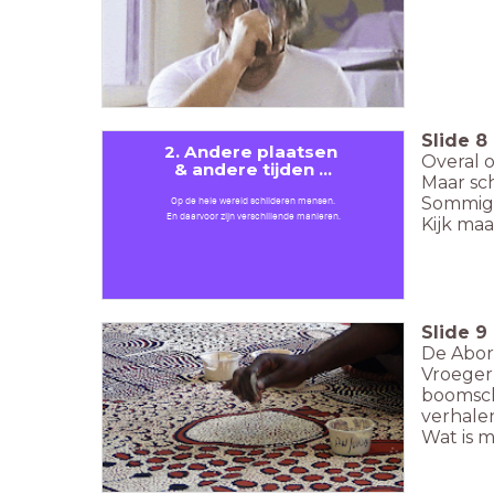
Slide
8
2. Andere plaatsen
Overal 
& andere tijden ...
Maar sc
Sommige
Op de hele wereld schilderen mensen.
En daarvoor zijn verschillende manieren.
Kijk ma
Slide
9
De Abori
Vroeger
boomsch
verhalen
Wat is 