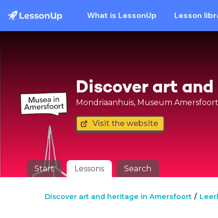
What is LessonUp
Lesson libr
Discover art and
Mondriaanhuis, Museum Amersfoort
Visit the website
Start
Lessons
Search
Discover art and heritage in Amersfoort
Leer