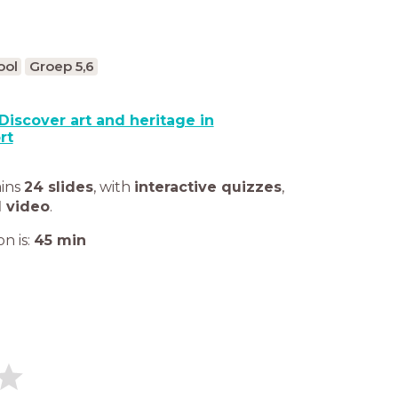
ool
Groep 5,6
Discover art and heritage in
rt
ains
24 slides
,
with
interactive quizzes
,
1 video
.
n is:
45
min