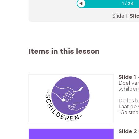
1
/
24
Slide
1
:
Sli
Items in this lesson
Slide
1
Doel va
schilde
De les 
Laat de 
"Ga staa
Slide
2