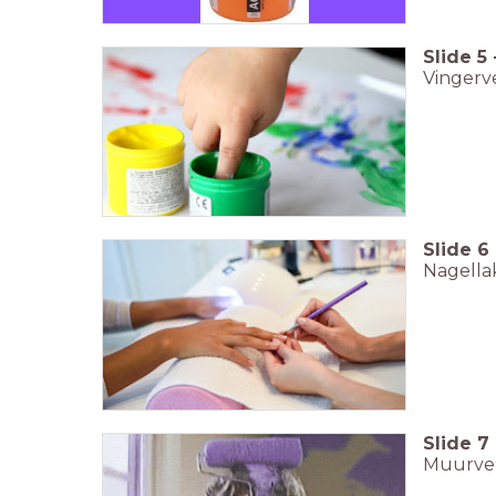
Slide
5
Vingerv
Slide
6
Nagella
Slide
7
Muurve