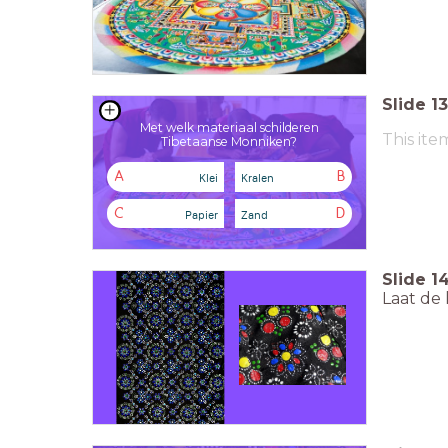
Slide
13
Met welk materiaal schilderen
This ite
Tibetaanse Monniken?
Klei
Kralen
A
B
Papier
Zand
C
D
Slide
1
Laat de 