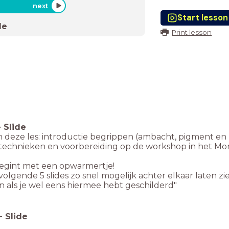
next
Start lesson
de
Print lesson
-
Slide
n deze les: introductie begrippen (ambacht, pigment en
rtechnieken en voorbereiding op de workshop in het Mo
begint met een opwarmertje!
volgende 5 slides zo snel mogelijk achter elkaar laten z
n als je wel eens hiermee hebt geschilderd"
-
Slide