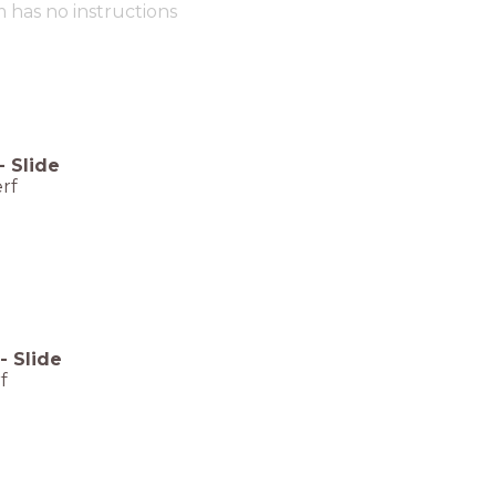
m has no instructions
-
Slide
rf
-
Slide
f