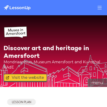
Discover art and heritage in
Amersfoort
Mondriaanhuis, Museum Amersfoort and Kunsthal
KAdE
Visit the website
menu
LESSON PLAN