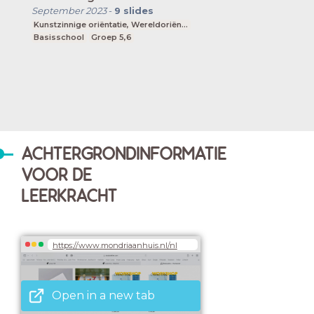
September 2023
-
9
slides
Kunstzinnige oriëntatie, Wereldoriëntatie
Basisschool
Groep 5,6
ACHTERGRONDINFORMATIE
VOOR DE
LEERKRACHT
https://www.mondriaanhuis.nl/nl
Open in a new tab