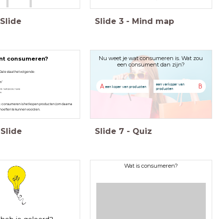
Slide
Slide
3
-
Mind map
Nu weet je wat consumeren is. Wat zou
nt consumeren?
een consument dan zijn?
ale staat het volgende:
een verkoper van
A
B
een koper van producten
producten
: consumeren is het kopen producten (om daarna
ehoeften te kunnen voorzien.
Slide
Slide
7
-
Quiz
Wat is consumeren?
heb je geleerd?