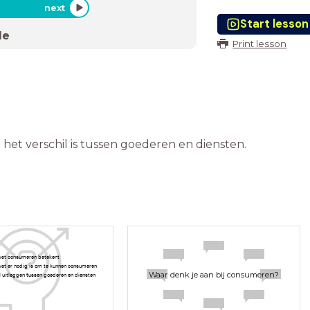
next
Start lesson
de
Print lesson
 het verschil is tussen goederen en diensten.
 wat consumeren betekent
 wat er nodig is om te kunnen consumeren
Waar denk je aan bij consumeren?
il uitleggen tussen goederen en diensten