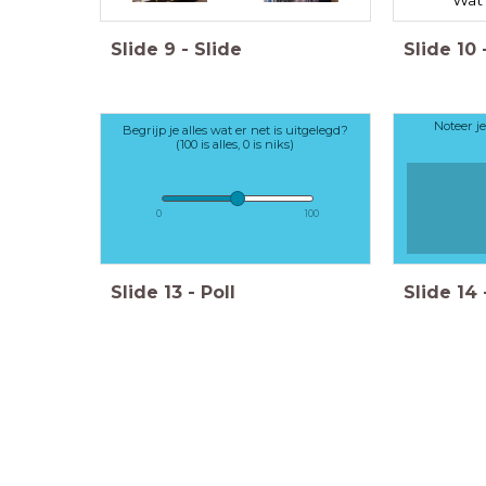
Slide
9
-
Slide
Slide
10
Noteer je
Begrijp je alles wat er net is uitgelegd?
(100 is alles, 0 is niks)
0
100
Slide
13
-
Poll
Slide
14