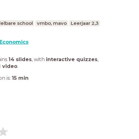
elbare school
vmbo, mavo
Leerjaar 2,3
Economics
ains
14 slides
,
with
interactive quizzes
,
1 video
.
n is:
15
min