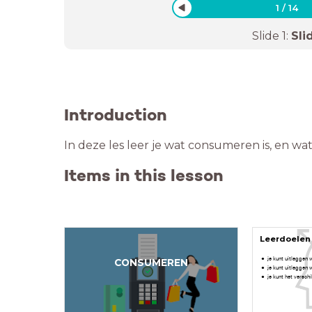
1
/
14
Slide
1
:
Sli
Introduction
In deze les leer je wat consumeren is, en wat
Items in this lesson
Leerdoelen
je kunt uitleggen
CONSUMEREN
je kunt uitleggen
je kunt het versch