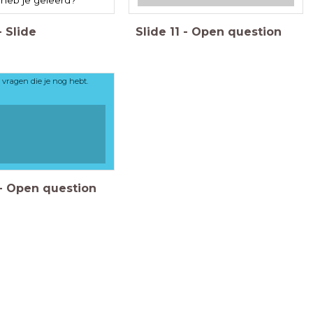
-
Slide
Slide
11
-
Open question
 vragen die je nog hebt.
-
Open question