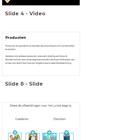
Slide
4
-
Video
Producten
Producten zijn goederen en diensten die je kunt kopen om in je behoeften
te voorzien.
Goederen zijn tastbare producten, zoals eten, kleding, een fiets, etc.
Diensten kunnen door iemand geleverd worden, denk aan het knippen van
je haar, een taxirit naar huis, een vliegreis naar je vakantiebestemming.
Slide
8
-
Slide
Sleep de afbeeldingen naar het juiste begrip.
Goederen
Diensten