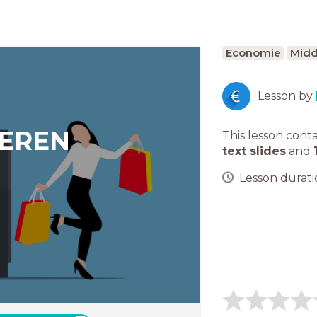
Economie
Midd
Lesson by
EREN
This lesson cont
text slides
and
Lesson duratio