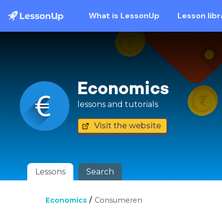
What is LessonUp
Lesson libr
Economics
lessons and tutorials
Visit the website
Lessons
Search
Economics
Consumeren