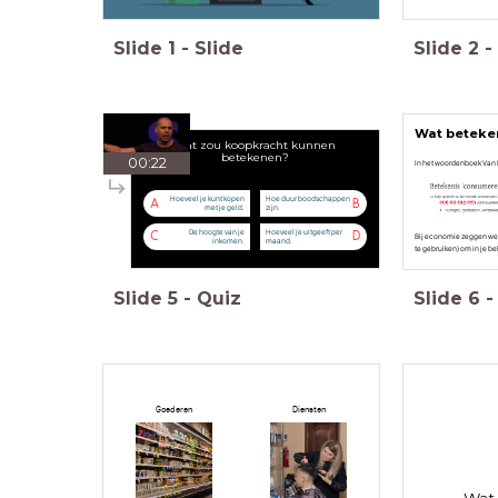
Slide
1
-
Slide
Slide
2
-
Wat beteke
Wat zou koopkracht kunnen
betekenen?
00:22
In het woordenboek Van D
Hoeveel je kunt kopen
Hoe duur boodschappen
A
B
met je geld.
zijn.
De hoogte van je
Hoeveel je uitgeeft per
C
D
Bij economie zeggen we
inkomen.
maand.
te gebruiken) om in je b
Slide
5
-
Quiz
Slide
6
-
Goederen
Diensten
Wat 