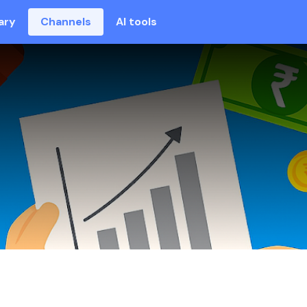
ary
Channels
AI tools