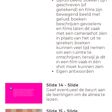
Bijvoorbeeld: boeken zijn
geschreven (of
getekend) en films zijn
bewegend beeld met
geluid; boeken
beschrijven gevoelens
en films laten dit vaak
met een camerashot zien
in plaats van het uit te
spreken; boeken
kunnen veel tijd nemen
om een ruimte te
omschrijven, terwijl je dit
in een film vaak in één
shot moet kunnen zien.
Eigen antwoorden
Slide
14
-
Slide
Geef eventueel de beurt aan
"Worstjes groeien niet aan een boom of ergens onder
de grond. Worstjes worden gemaakt van varkens. Dat is
nu eenmaal zo. Slagers met hagelwitte mutsen en
vlijmscherpe messen gooien stukken varken aan de
bovenkant in hun worstmolens, en dan floepen daar
de leerlingen om de alinea te
van onderen slierten worstjes uit. Verse worstjes in
glibberige koeiendarmen. O, wat een enge machines
zijn dat. Stel dat je vingers daar per ongeluk in
terechtkomen. Of je hele hand! Dan krijg je worstjes van
je eigen vlees! Maar dat gebeurt gelukkig bijna
nooit."
lezen.
Slide
15
-
Slide