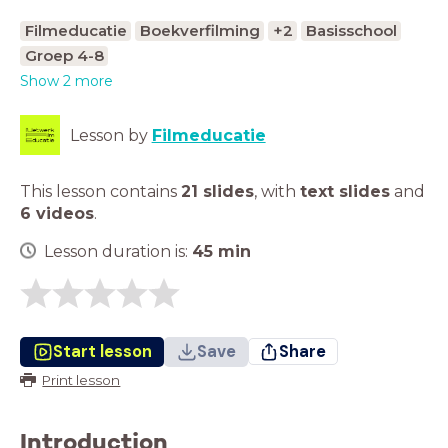
Filmeducatie
Boekverfilming
+2
Basisschool
Groep 4-8
Show 2 more
Lesson by
Filmeducatie
This lesson contains
21 slides
,
with
text slides
and
6 videos
.
Lesson duration is:
45
min
Start lesson
Save
Share
Print lesson
Introduction