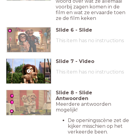
woord over wat ze allemaal
voorbij zagen komen in de
film en wat ze ervaarde toen
ze de film keken
Slide
6
-
Slide
This item has no instructions
Slide
7
-
Video
This item has no instructions
Slide
8
-
Slide
Antwoorden
Meerdere antwoorden
mogelijk!
De openingsscène zet de
kijker misschien op het
verkeerde been.