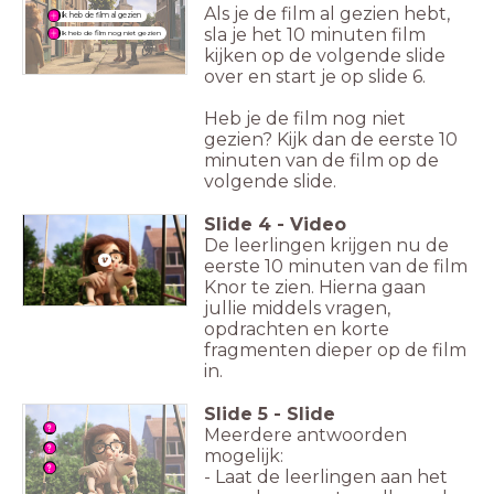
Als je de film al gezien hebt,
Ik heb de film al gezien
sla je het 10 minuten film
Ik heb de film nog niet gezien
kijken op de volgende slide
over en start je op slide 6.
Heb je de film nog niet
gezien? Kijk dan de eerste 10
minuten van de film op de
volgende slide.
Slide
4
-
Video
De leerlingen krijgen nu de
eerste 10 minuten van de film
Knor te zien. Hierna gaan
jullie middels vragen,
opdrachten en korte
fragmenten dieper op de film
in.
Slide
5
-
Slide
Meerdere antwoorden
mogelijk:
- Laat de leerlingen aan het