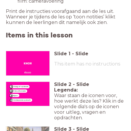
film: cameravoering
Print de instructies voorafgaand aan de les uit.
Wanneer je tijdens de les op ‘toon notities’ klikt
kunnen de leerlingen dit namelijk ook zien.
Items in this lesson
Slide
1
-
Slide
This item has no instructions
Slide
2
-
Slide
Vraag of opdracht
Legenda:
Extra informatie
Waar staan de iconen voor,
Kijken
hoe werkt deze les? Klik in de
Verdiepende opdracht
volgende dia's op de iconen
voor uitleg, vragen en
opdrachten.
Slide
3
-
Slide