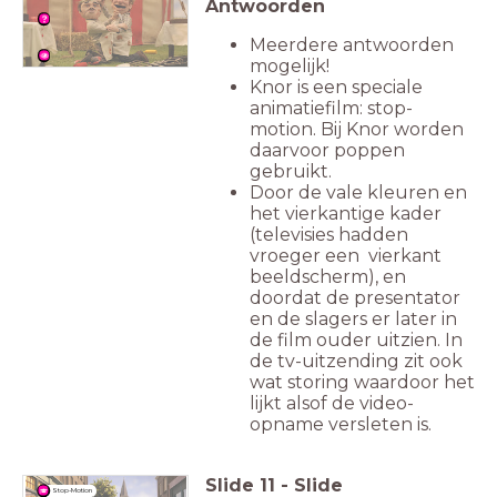
Antwoorden
Meerdere antwoorden
mogelijk!
Knor is een speciale
animatiefilm: stop-
motion. Bij Knor worden
daarvoor poppen
gebruikt.
Door de vale kleuren en
het vierkantige kader
(televisies hadden
vroeger een vierkant
beeldscherm), en
doordat de presentator
en de slagers er later in
de film ouder uitzien. In
de tv-uitzending zit ook
wat storing waardoor het
lijkt alsof de video-
opname versleten is.
Slide
11
-
Slide
Stop-Motion