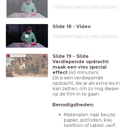
This item has no instructions
Slide
18
-
Video
This item has no instructions
Slide
19
-
Slide
Verdiepende opdracht
Verdiepende opdracht:
maak een vies special
effect
(40 minuten)
Dit is een verdiepende
opdracht, die je als extra les in
kan zetten, om zo nog dieper
op de film in te gaan.
Benodigdheden:
Materialen naar keuze:
papier, potloden, klei,
telefoon of tablet, verf,