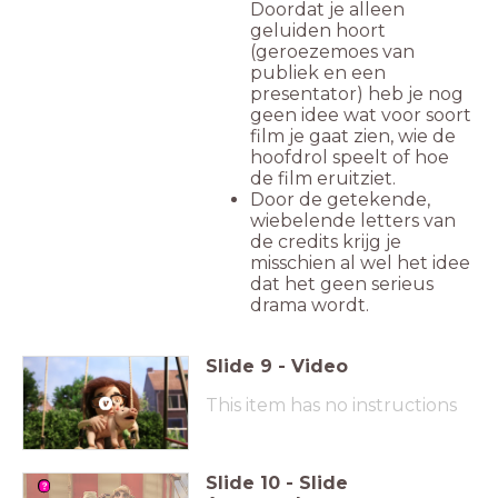
Doordat je alleen
geluiden hoort
(geroezemoes van
publiek en een
presentator) heb je nog
geen idee wat voor soort
film je gaat zien, wie de
hoofdrol speelt of hoe
de film eruitziet.
Door de getekende,
wiebelende letters van
de credits krijg je
misschien al wel het idee
dat het geen serieus
drama wordt.
Slide
9
-
Video
This item has no instructions
Slide
10
-
Slide