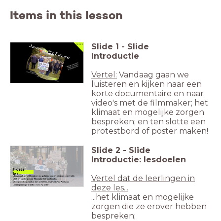
Items in this lesson
Slide
1
-
Slide
PO
7 & 8
VO
1 & 2
Introductie
Vertel:
Vandaag gaan we
luisteren en kijken naar een
korte documentaire en naar
video's met de filmmaker; het
klimaat en mogelijke zorgen
bespreken; en ten slotte een
protestbord of poster maken!
Slide
2
-
Slide
Introductie: lesdoelen
In deze
les...
Vertel dat de leerlingen in
...bespreek je het klimaat en mogelijke zorgen die je erover hebt;
...kijk en luister je naar filmmaker Mirjam Marks;
...bekijk en bespreek je de korte film
Jovanna For Future;
deze les...
...maak je een protestbord of poster!
...het klimaat en mogelijke
zorgen die ze erover hebben
bespreken;