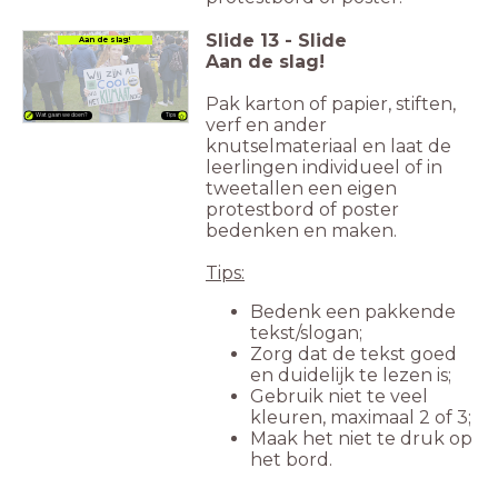
Slide
13
-
Slide
Aan de slag!
Aan de slag!
Pak karton of papier, stiften,
Tips
Wat gaan we doen?
verf en ander
knutselmateriaal en laat de
leerlingen individueel of in
tweetallen een eigen
protestbord of poster
bedenken en maken.
Tips:
Bedenk een pakkende
tekst/slogan;
Zorg dat de tekst goed
en duidelijk te lezen is;
Gebruik niet te veel
kleuren, maximaal 2 of 3;
Maak het niet te druk op
het bord.