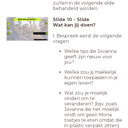
zullen in de volgende slide
behandeld worden.
Slide
10
-
Slide
Wat kan jij doen?
Wat kan jij doen?
The wall of hope
1. Bespreek eerst de volgende
vragen:
Wat jij kan doen voor het klimaat!
Welke tips die Jovanna
geeft zijn nieuw voor
jou?
Welke zou jij makkelijk
kunnen toepassen in je
eigen leven?
Wat zou je moeilijk
vinden om te
veranderen? (bijv. zoals
Jovanna die het moeilijk
vindt om geen Mona
toetjes te eten omdat die
in plastic verpakt zitten).