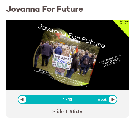
Jovanna For Future
PO
7 & 8
VO
1 & 2
1
/
15
next
Slide
1
:
Slide