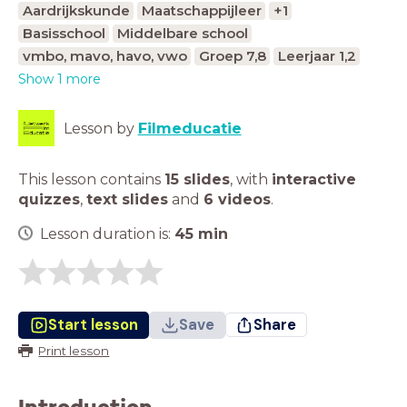
Aardrijkskunde
Maatschappijleer
+1
Basisschool
Middelbare school
vmbo, mavo, havo, vwo
Groep 7,8
Leerjaar 1,2
Show 1 more
Lesson by
Filmeducatie
This lesson contains
15 slides
,
with
interactive
quizzes
,
text slides
and
6 videos
.
Lesson duration is:
45
min
Start lesson
Save
Share
Print lesson
Introduction