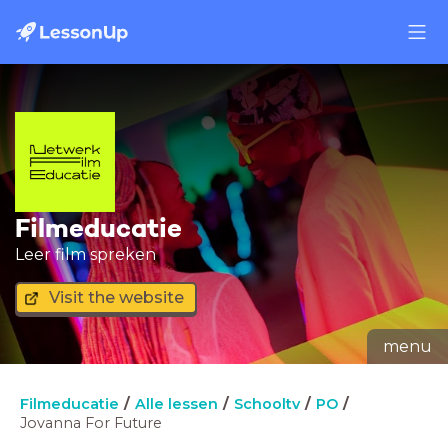
Filmeducatie
Leer film spreken
Visit the website
menu
Filmeducatie
Alle lessen
Schooltv
PO
Jovanna For Future