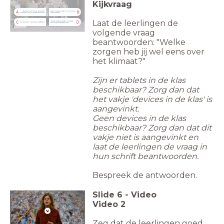
Kijkvraag
Dat de lucht die je inademt
Dat er teveel plastic in de natuur
A
B
vervuild is en je er ziek van wordt
terecht komt
Laat de leerlingen de
Ik heb andere zorgen of maak
C
D
Dat dieren en planten uitsterven
me nergens zorgen over
volgende vraag
beantwoorden: "Welke
zorgen heb jij wel eens over
het klimaat?"
Zijn er tablets in de klas
beschikbaar? Zorg dan dat
het vakje 'devices in de klas' is
aangevinkt.
Geen devices in de klas
beschikbaar? Zorg dan dat dit
vakje niet is aangevinkt en
laat de leerlingen de vraag in
hun schrift beantwoorden.
Bespreek de antwoorden.
Slide
6
-
Video
Video 2
Zeg dat de leerlingen goed