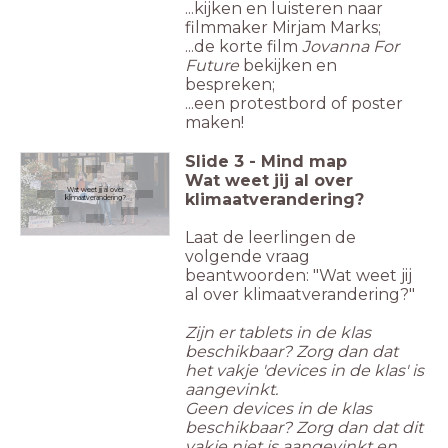
...kijken en luisteren naar
filmmaker Mirjam Marks;
...de korte film
Jovanna For
Future
bekijken en
bespreken;
...een protestbord of poster
maken!
Slide
3
-
Mind map
Wat weet jij al over
Wat weet jij al over
klimaatverandering?
klimaatverandering?
Laat de leerlingen de
volgende vraag
beantwoorden: "Wat weet jij
al over klimaatverandering?"
Zijn er tablets in de klas
beschikbaar? Zorg dan dat
het vakje 'devices in de klas' is
aangevinkt.
Geen devices in de klas
beschikbaar? Zorg dan dat dit
vakje niet is aangevinkt en