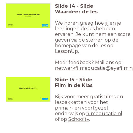
Slide
14
-
Slide
Waardeer de les
Hoeveel sterren geef jij deze les?
☆☆☆☆☆
We horen graag hoe jij en je
leerlingen de les hebben
ervaren! Je kunt hem een score
geven via de sterren op de
homepage van de les op
LessonUp.
Meer feedback? Mail ons op:
netwerkfilmeducatie@eyefilm.n
Slide
15
-
Slide
Film in de Klas
Meer films in de klas? ►
Kijk voor meer gratis films en
lespakketten voor het
primair- en voortgezet
onderwijs op
filmeducatie.nl
of op
Schooltv
.