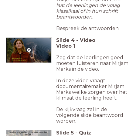
laat de leerlingen de vraag
klassikaal of in hun schrift
beantwoorden.
Bespreek de antwoorden.
Slide
4
-
Video
Video 1
Zeg dat de leerlingen goed
moeten luisteren naar Mirjam
Marks in de video.
In deze video vraagt
documentairemaker Mirjam
Marks welke zorgen over het
klimaat de leerling heeft.
De kijkvraag zal in de
volgende slide beantwoord
worden.
Slide
5
-
Quiz
Welke zorgen heb jij wel eens over het
klimaat?