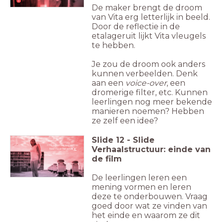
De maker brengt de droom
van Vita erg letterlijk in beeld.
Door de reflectie in de
etalageruit lijkt Vita vleugels
te hebben.
Je zou de droom ook anders
kunnen verbeelden. Denk
aan een
voice-over
, een
dromerige filter, etc. Kunnen
leerlingen nog meer bekende
manieren noemen? Hebben
ze zelf een idee?
Slide
12
-
Slide
Nu kijken we nog een
Verhaalstructuur: einde van
keer naar het einde
►
de film
De leerlingen leren een
mening vormen en leren
deze te onderbouwen. Vraag
goed door wat ze vinden van
het einde en waarom ze dit