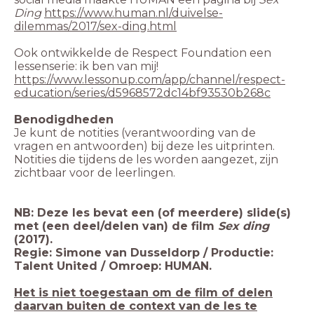
Ding
https://www.human.nl/duivelse-
dilemmas/2017/sex-ding.html
Ook ontwikkelde de Respect Foundation een
lessenserie: ik ben van mij!
https://www.lessonup.com/app/channel/respect-
education/series/d5968572dc14bf93530b268c
Benodigdheden
Je kunt de notities (verantwoording van de
vragen en antwoorden) bij deze les uitprinten.
Notities die tijdens de les worden aangezet, zijn
zichtbaar voor de leerlingen.
NB: Deze les bevat een (of meerdere) slide(s)
met (een deel/delen van) de film
Sex ding
Regie: Simone van Dusseldorp / Productie:
Het is niet toegestaan om de film of delen
daarvan buiten de context van de les te