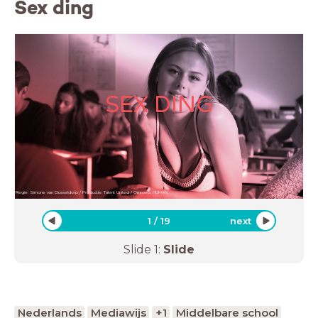
Sex ding
SEX DING
Regie: Simone van Dusseldorp / Productie: Talent United / Omroep: HUMAN.
1
/
19
next
Slide
1
:
Slide
Nederlands
Mediawijs
+1
Middelbare school