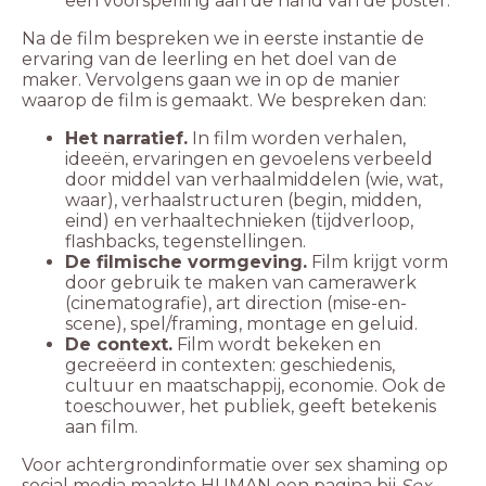
een voorspelling aan de hand van de poster.
Na de film bespreken we in eerste instantie de
ervaring van de leerling en het doel van de
maker. Vervolgens gaan we in op de manier
waarop de film is gemaakt. We bespreken dan:
Het narratief.
In film worden verhalen,
ideeën, ervaringen en gevoelens verbeeld
door middel van verhaalmiddelen (wie, wat,
waar), verhaalstructuren (begin, midden,
eind) en verhaaltechnieken (tijdverloop,
flashbacks, tegenstellingen.
De filmische vormgeving.
Film krijgt vorm
door gebruik te maken van camerawerk
(cinematografie), art direction (mise-en-
scene), spel/framing, montage en geluid.
De context.
Film wordt bekeken en
gecreëerd in contexten: geschiedenis,
cultuur en maatschappij, economie. Ook de
toeschouwer, het publiek, geeft betekenis
aan film.
Voor achtergrondinformatie over sex shaming op
social media maakte HUMAN een pagina bij
Sex