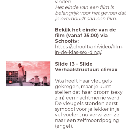
vinden.
Het einde van een film is
belangrijk voor het gevoel dat
je overhoudt aan een film.
Bekijk het einde van de
film (vanaf 35:00) via
Schooltv:
https://schooltv.nl/video/film-
in-de-klas-sex-ding/
.
Slide
13
-
Slide
Verhaalstructuur: climax
Vita heeft haar vleugels
gekregen, maar je kunt
stellen dat haar droom (sexy
zijn) een nachtmerrie werd.
De vleugels stonden eerst
symbool voor je lekker in je
vel voelen, nu verwijzen ze
naar een zelfmoordpoging
(engel).