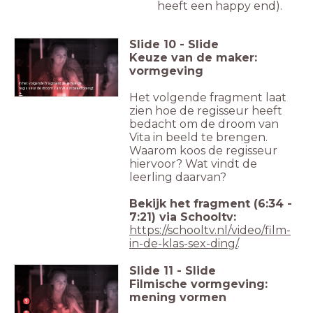
heeft een happy end).
Slide
10
-
Slide
Keuze van de maker:
vormgeving
In het volgende fragment zie je hoe de
regisseur de droom van Vita in beeld brengt.
Het volgende fragment laat
►
zien hoe de regisseur heeft
bedacht om de droom van
Vita in beeld te brengen.
Waarom koos de regisseur
hiervoor? Wat vindt de
leerling daarvan?
Bekijk het fragment (6:34 -
7:21) via Schooltv:
https://schooltv.nl/video/film-
in-de-klas-sex-ding/
.
Slide
11
-
Slide
Filmische vormgeving:
mening vormen