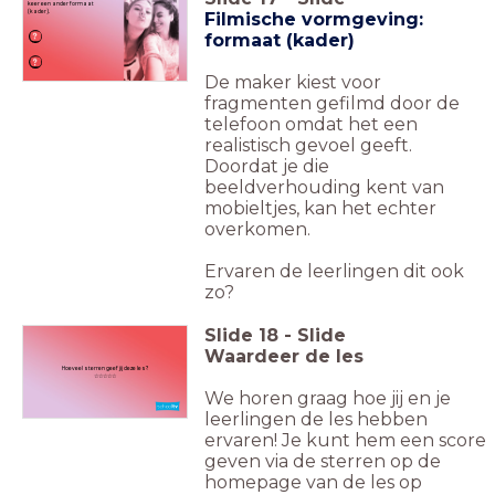
keer een ander formaat
(kader).
Filmische vormgeving:
formaat (kader)
De maker kiest voor
fragmenten gefilmd door de
telefoon omdat het een
realistisch gevoel geeft.
Doordat je die
beeldverhouding kent van
mobieltjes, kan het echter
overkomen.
Ervaren de leerlingen dit ook
zo?
Slide
18
-
Slide
Waardeer de les
Hoeveel sterren geef jij deze les?
☆☆☆☆☆
We horen graag hoe jij en je
leerlingen de les hebben
ervaren! Je kunt hem een score
geven via de sterren op de
homepage van de les op