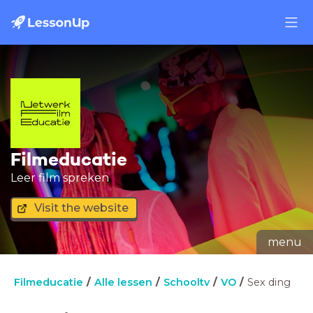
Filmeducatie
Leer film spreken
Visit the website
menu
Filmeducatie
Alle lessen
Schooltv
VO
Sex ding