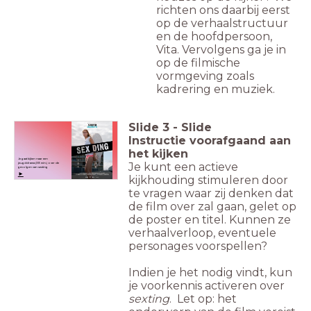
richten ons daarbij eerst
op de verhaalstructuur
en de hoofdpersoon,
Vita. Vervolgens ga je in
op de filmische
vormgeving zoals
kadrering en muziek.
Slide
3
-
Slide
Instructie voorafgaand aan
het kijken
Je gaat kijken naar een
Je kunt een actieve
jeugddrama
(38 min.) over de
gevolgen van sexting
►
kijkhouding stimuleren door
te vragen waar zij denken dat
de film over zal gaan, gelet op
de poster en titel. Kunnen ze
verhaalverloop, eventuele
personages voorspellen?
Indien je het nodig vindt, kun
je voorkennis activeren over
sexting
.
Let op: het