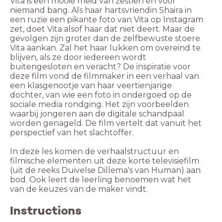
Vita is een mooie meid van zestien en voor
niemand bang. Als haar hartsvriendin Shaira in
een ruzie een pikante foto van Vita op Instagram
zet, doet Vita alsof haar dat niet deert. Maar de
gevolgen zijn groter dan de zelfbewuste stoere
Vita aankan. Zal het haar lukken om overeind te
blijven, als ze door iedereen wordt
buitengesloten en veracht? De inspiratie voor
deze film vond de filmmaker in een verhaal van
een klasgenootje van haar veertienjarige
dochter, van wie een foto in ondergoed op de
sociale media rondging. Het zijn voorbeelden
waarbij jongeren aan de digitale schandpaal
worden genageld. De film vertelt dat vanuit het
perspectief van het slachtoffer.
In deze les komen de verhaalstructuur en
filmische elementen uit deze korte televisiefilm
(uit de reeks Duivelse Dillema's van Human) aan
bod. Ook leert de leerling benoemen wat het
van de keuzes van de maker vindt.
Instructions