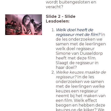
wordt buitengesloten en
veracht?
Slide
2
-
Slide
Lesdoelen:
In deze les ...
...leren we welk doel de regisseur heeft met de film;
Welk doel heeft de
...onderzoeken we welke keuzes de regisseur heeft
genomen bij het maken van de film;
...ontdekken we welk effect deze keuzes hebben op
regisseur met de film?
In
de kijker.
de les onderzoeken we
samen met de leerlingen
welk doel regisseur
Simone van Dusseldorp
heeft met deze film.
Slaagt de regisseur in
haar doel?
Welke keuzes maakte de
regisseur?
In de les
onderzoeken we samen
met de leerlingen welke
keuzes een regisseur
neemt bij het maken van
een film. Welk effect
beogen en hebben deze
keuzes op de kijker? We