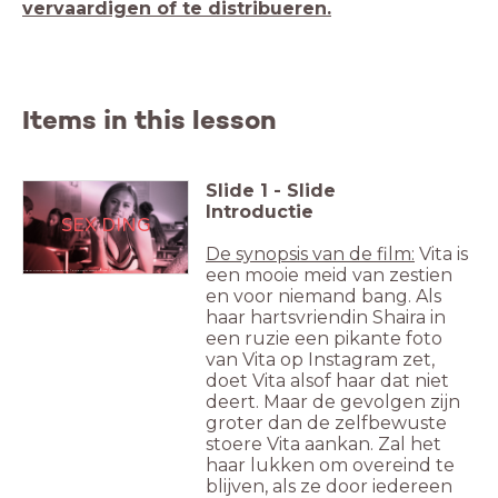
vervaardigen of te distribueren.
Items in this lesson
Slide
1
-
Slide
Introductie
SEX DING
De synopsis van de film:
Vita is
een mooie meid van zestien
Regie: Simone van Dusseldorp / Productie: Talent United / Omroep: HUMAN.
en voor niemand bang. Als
haar hartsvriendin Shaira in
een ruzie een pikante foto
van Vita op Instagram zet,
doet Vita alsof haar dat niet
deert. Maar de gevolgen zijn
groter dan de zelfbewuste
stoere Vita aankan. Zal het
haar lukken om overeind te
blijven, als ze door iedereen