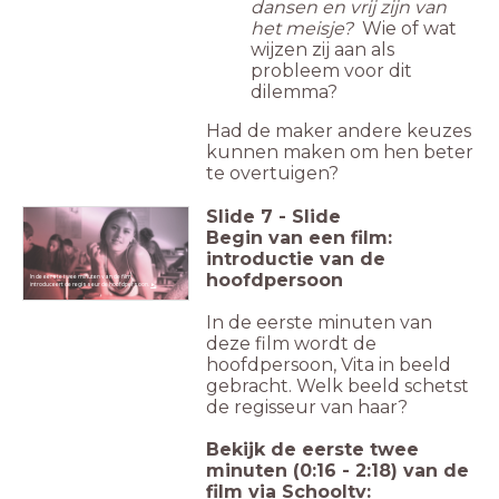
dansen en vrij zijn van
het meisje?
Wie of wat
wijzen zij aan als
probleem voor dit
dilemma?
Had de maker andere keuzes
kunnen maken om hen beter
te overtuigen?
Slide
7
-
Slide
Begin van een film:
introductie van de
hoofdpersoon
In de eerste twee minuten van de film
introduceert de regisseur de hoofdpersoon.
►
In de eerste minuten van
deze film wordt de
hoofdpersoon, Vita in beeld
gebracht. Welk beeld schetst
de regisseur van haar?
Bekijk de eerste twee
minuten (0:16 - 2:18) van de
film via Schooltv: