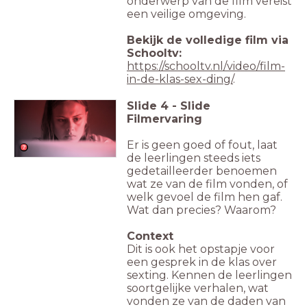
onderwerp van de film vereist
een veilige omgeving.
Bekijk de volledige film via
Schooltv:
https://schooltv.nl/video/film-
in-de-klas-sex-ding/
.
Slide
4
-
Slide
Filmervaring
Er is geen goed of fout, laat
de leerlingen steeds iets
gedetailleerder benoemen
wat ze van de film vonden, of
welk gevoel de film hen gaf.
Wat dan precies? Waarom?
Context
Dit is ook het opstapje voor
een gesprek in de klas over
sexting. Kennen de leerlingen
soortgelijke verhalen, wat
vonden ze van de daden van