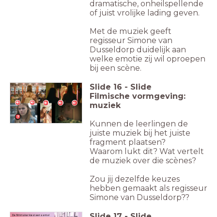
dramatische, onheilspellende
of juist vrolijke lading geven.
Met de muziek geeft
regisseur Simone van
Dusseldorp duidelijk aan
welke emotie zij wil oproepen
bij een scène.
Slide
16
-
Slide
Filmische vormgeving:
muziek
Kunnen de leerlingen de
juiste muziek bij het juiste
fragment plaatsen?
Waarom lukt dit? Wat vertelt
de muziek over die scènes?
Zou jij dezelfde keuzes
hebben gemaakt als regisseur
Simone van Dusseldorp??
Slide
17
-
Slide
De filmmaker kiest een aantal