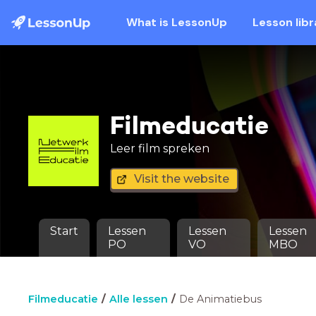
What is LessonUp
Lesson libr
Filmeducatie
Leer film spreken
Visit the website
Start
Lessen
Lessen
Lessen
PO
VO
MBO
Filmeducatie
Alle lessen
De Animatiebus