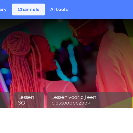
ary
Channels
AI tools
Lessen
Lessen voor bij een
SO
bioscoopbezoek