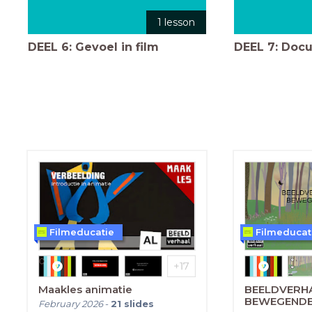
1 lesson
DEEL 6: Gevoel in film
DEEL 7: Doc
Filmeducatie
Filmeducat
Maakles animatie
BEELDVERHA
BEWEGENDE
February 2026
-
21
slides