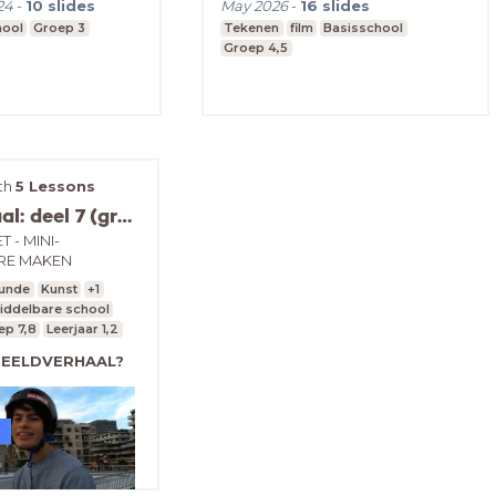
24
-
10
slides
May 2026
-
16
slides
hool
Groep 3
Tekenen
film
Basisschool
Groep 4,5
ith
5 Lessons
Beeldverhaal: deel 7 (groep 7-8 & vo onderbouw)
 - MINI-
RE MAKEN
unde
Kunst
+1
iddelbare school
ep 7,8
Leerjaar 1,2
BEELDVERHAAL?