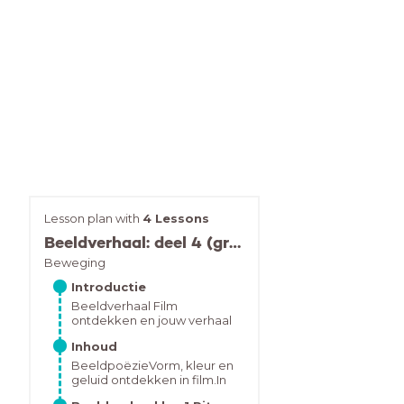
Lesson plan with
4 Lessons
Beeldverhaal: deel 4 (groep 3-5)
Beweging
Introductie
Beeldverhaal Film
ontdekken en jouw verhaal
verbeeldenDe module
Inhoud
Beeldverhaal is gemaakt
voor leerlingen van groep 3
BeeldpoëzieVorm, kleur en
t/m 8 van het primair
geluid ontdekken in film.In
onderwijs en bestaat uit zes
de lessenserie Beeldpoëzie