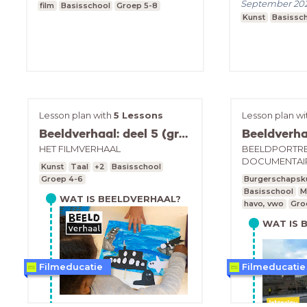
September 20
film
Basisschool
Groep 5-8
Kunst
Basissc
Lesson plan with
5 Lessons
Lesson plan w
Beeldverhaal: deel 5 (groep 4-6)
HET FILMVERHAAL
BEELDPORTRET
DOCUMENTAI
Kunst
Taal
+2
Basisschool
Groep 4-6
Burgerschapsk
Basisschool
M
WAT IS BEELDVERHAAL?
havo, vwo
Gro
WAT IS 
Filmeducatie
Filmeducatie