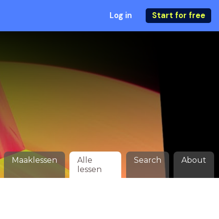
Log in
Start for free
Maaklessen
Alle
Search
About
lessen