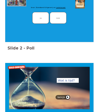
bron: Standaard Uitgeverij en
Lemniscaat
ja
nee
Slide
2
-
Poll
Wat is tijd?
bekijk