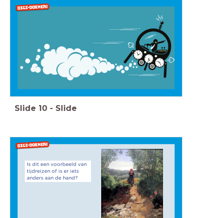
Slide
10
-
Slide
Is dit een voorbeeld van
tijdreizen of is er iets
anders aan de hand?