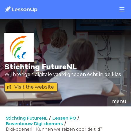
Stichting FutureNL
Wij brengen digitale vaardigheden écht in de klas
Visit the website
menu
Stichting FutureNL
Lessen PO
Bovenbouw Digi-doeners
Digi-doener! | Kunnen we reizen door de tijd?