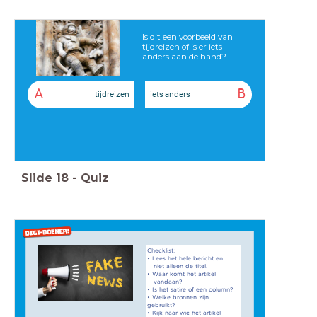
Is dit een voorbeeld van
tijdreizen of is er iets
anders aan de hand?
A
B
tijdreizen
iets anders
Slide
18
-
Quiz
Checklist:
• Lees het hele bericht en
niet alleen de titel.
• Waar komt het artikel
vandaan?
• Is het satire of een column?
• Welke bronnen zijn
gebruikt?
• Kijk naar wie het artikel