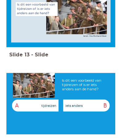
Is dit een voorbeeld van
tijdreizen of is er iets
anders aan de hand?
bron: Via Richard Oost
Slide
13
-
Slide
Is dit een voorbeeld van
tijdreizen of is er iets
anders aan de hand?
A
B
tijdreizen
iets anders