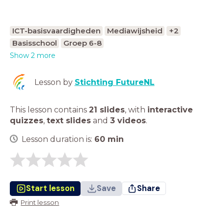
ICT-basisvaardigheden
Mediawijsheid
+2
Basisschool
Groep 6-8
Show 2 more
Lesson by
Stichting FutureNL
This lesson contains
21 slides
,
with
interactive
quizzes
,
text slides
and
3 videos
.
Lesson duration is:
60
min
Start lesson
Save
Share
Print lesson