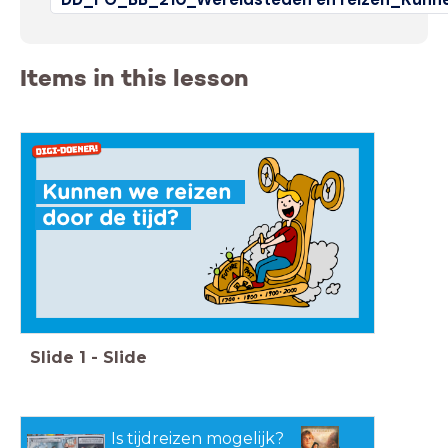
Items in this lesson
Kunnen we reizen
door de tijd?
Slide
1
-
Slide
Is tijdreizen mogelijk?