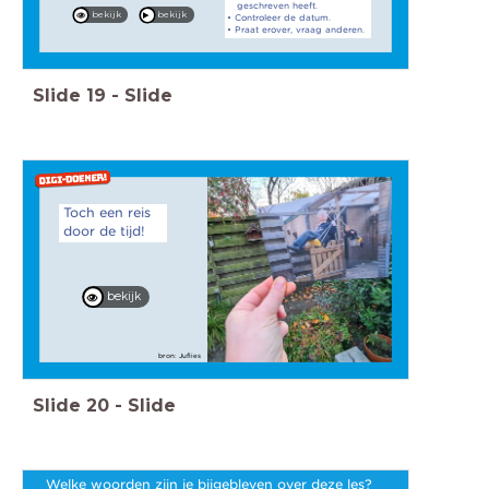
geschreven heeft.
bekijk
bekijk
• Controleer de datum.
• Praat erover, vraag anderen.
Slide
19
-
Slide
Toch een reis
door de tijd!
bekijk
bron: Juflies
Slide
20
-
Slide
Welke woorden zijn je bijgebleven over deze les?