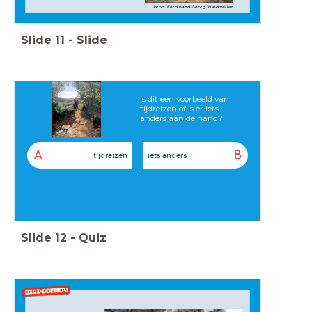
bron: Ferdinand Georg Waldmüller
Slide
11
-
Slide
Is dit een voorbeeld van
tijdreizen of is er iets
anders aan de hand?
A
B
tijdreizen
iets anders
Slide
12
-
Quiz