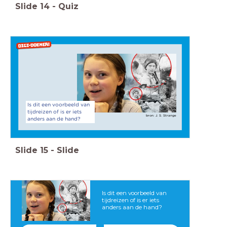
Slide
14
-
Quiz
Is dit een voorbeeld van
tijdreizen of is er iets
bron: J. S. Strange
anders aan de hand?
Slide
15
-
Slide
Is dit een voorbeeld van
tijdreizen of is er iets
anders aan de hand?