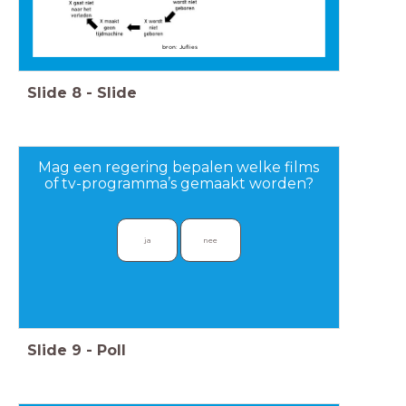
bron: Juflies
Slide
8
-
Slide
Mag een regering bepalen welke films
of tv-programma’s gemaakt worden?
ja
nee
Slide
9
-
Poll