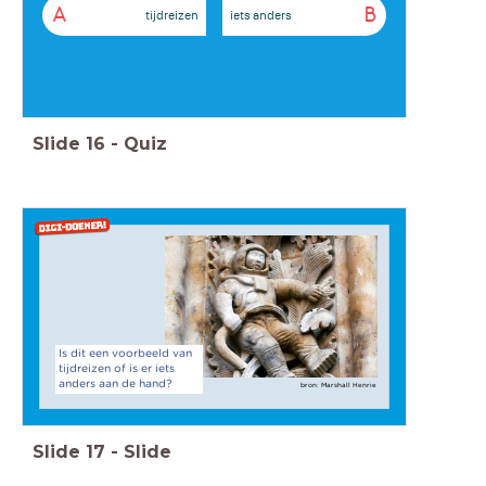
A
B
tijdreizen
iets anders
Slide
16
-
Quiz
Is dit een voorbeeld van
tijdreizen of is er iets
anders aan de hand?
bron: Marshall Henrie
Slide
17
-
Slide