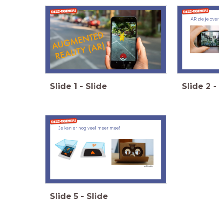
AR zie je over
Slide
1
-
Slide
Slide
2
-
Je kan er nog veel meer mee!
wikimedia
Slide
5
-
Slide