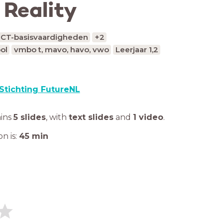
 Reality
ICT-basisvaardigheden
+2
ol
vmbo t, mavo, havo, vwo
Leerjaar 1,2
Stichting FutureNL
ains
5 slides
,
with
text slides
and
1 video
.
n is:
45
min