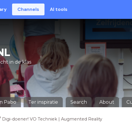
ary
Channels
AI tools
NL
cht in de klas
en Pabo
Ter inspiratie
Search
About
Cu
Digi-doener! VO Techniek | Augmented Reality