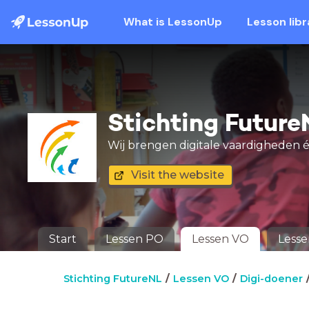
What is LessonUp
Lesson libr
Stichting Future
Wij brengen digitale vaardigheden é
Visit the website
Start
Lessen PO
Lessen VO
Less
Stichting FutureNL
Lessen VO
Digi-doener