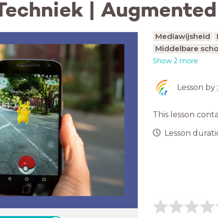
Techniek | Augmented
Mediawijsheid
Middelbare scho
Show 2 more
Lesson by
This lesson cont
Lesson duratio