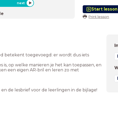
next
Start lesson
de
Print lesson
I
 betekent toegevoegd: er wordt dus iets
es is, op welke manieren je het kan toepassen, en
W
aken een eigen AR-bril en leren zo met
de lesbrief voor de leerlingen in de bijlage!