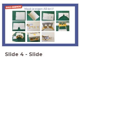
Maak je eigen AR-bril!
Slide
4
-
Slide