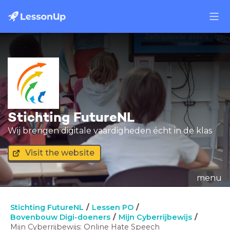
Stichting FutureNL
Wij brengen digitale vaardigheden écht in de klas
Visit the website
menu
Stichting FutureNL
Lessen PO
Bovenbouw Digi-doeners
Mijn Cyberrijbewijs
Mijn Cyberrijbewijs: Online Hate Speech