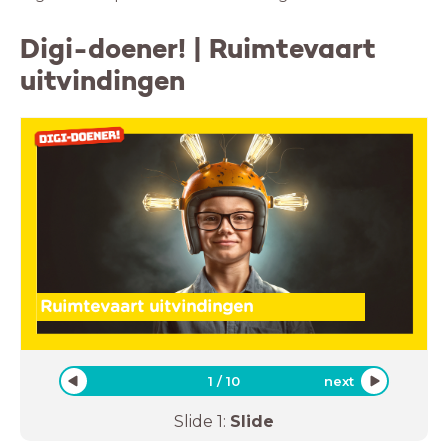
Digi-doener! | Ruimtevaart
uitvindingen
Ruimtevaart uitvindingen
1
/
10
next
Slide
1
:
Slide