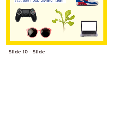
Wat een hoop uitvindingen!
Slide
10
-
Slide