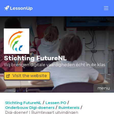
Stichting FutureNL
Wij brengen digitale vaardigheden écht in de klas
Visit the website
menu
Stichting FutureNL
Lessen PO
Onderbouw Digi-doeners
Ruimtereis
Digi-doener! | Ruimtevaart uitvindingen