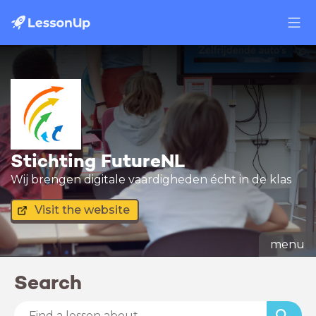
Stichting FutureNL
Wij brengen digitale vaardigheden écht in de klas
Visit the website
menu
Search