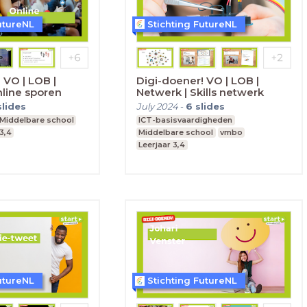
utureNL
Stichting FutureNL
 VO | LOB |
Digi-doener! VO | LOB |
nline sporen
Netwerk | Skills netwerk
slides
July 2024
-
6
slides
Middelbare school
ICT-basisvaardigheden
3,4
Middelbare school
vmbo
Leerjaar 3,4
utureNL
Stichting FutureNL