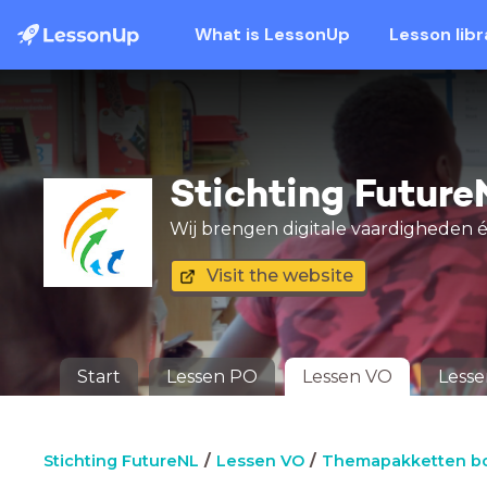
What is LessonUp
Lesson libr
Stichting Future
Wij brengen digitale vaardigheden é
Visit the website
Start
Lessen PO
Lessen VO
Less
Stichting FutureNL
Lessen VO
Themapakketten b