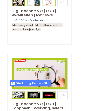
Digi-doener! VO | LOB |
Kwaliteiten | Reviews
July 2024
-
8
slides
Mediawijsheid
Middelbare school
vmbo
Leerjaar 3,4
Stichting FutureNL
Digi-doener! VO | LOB |
Loopbaan | Werving, selectie