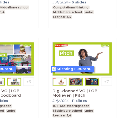
slides
July 2024
-
8
slides
Middelbare school
Computational thinking
3,4
Middelbare school
vmbo
Leerjaar 3,4
utureNL
Stichting FutureNL
 VO | LOB |
Digi-doener! VO | LOB |
Moodboard
Motieven | Pitch
lides
July 2024
-
11
slides
igheden
ICT-basisvaardigheden
ool
vmbo
Middelbare school
vmbo
Leerjaar 3,4