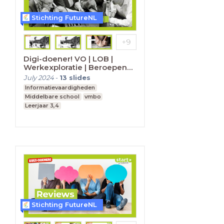
Stichting FutureNL
Digi-doener! VO | LOB |
Werkexploratie | Beroepen
van vroeger en nu
July 2024
-
13
slides
Informatievaardigheden
Middelbare school
vmbo
Leerjaar 3,4
Stichting FutureNL