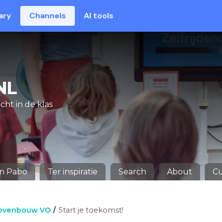
ary
Channels
AI tools
NL
cht in de klas
en Pabo
Ter inspiratie
Search
About
Cu
ovenbouw VO
Start je toekomst!