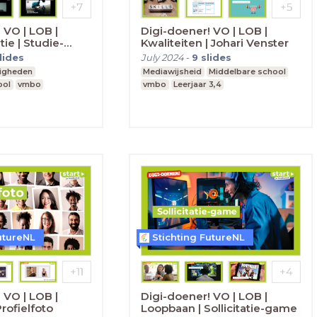
 VO | LOB |
Digi-doener! VO | LOB |
ie | Studie-
Kwaliteiten | Johari Venster
lides
July 2024
-
9
slides
digheden
Mediawijsheid
Middelbare school
ool
vmbo
vmbo
Leerjaar 3,4
utureNL
Stichting FutureNL
 VO | LOB |
Digi-doener! VO | LOB |
rofielfoto
Loopbaan | Sollicitatie-game