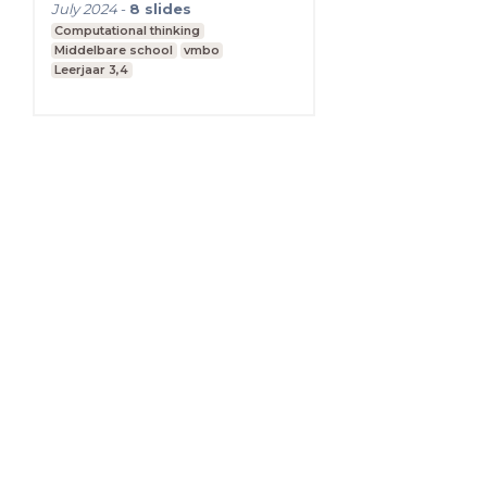
en AI
July 2024
-
8
slides
Computational thinking
Middelbare school
vmbo
Leerjaar 3,4