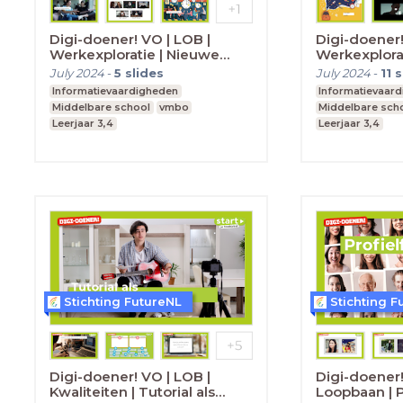
Digi-doener! VO | LOB |
Digi-doener!
Werkexploratie | Nieuwe
Werkexplorat
beroepen
tweet
July 2024
-
5
slides
July 2024
-
11
s
Informatievaardigheden
Informatievaar
Middelbare school
vmbo
Middelbare sch
Leerjaar 3,4
Leerjaar 3,4
Stichting FutureNL
Stichting F
Digi-doener! VO | LOB |
Digi-doener!
Kwaliteiten | Tutorial als
Loopbaan | P