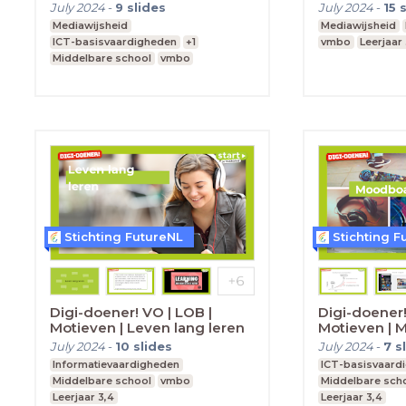
visitekaartje
July 2024
-
9
slides
July 2024
-
15
Mediawijsheid
Mediawijsheid
ICT-basisvaardigheden
+1
vmbo
Leerjaar 
Middelbare school
vmbo
Leerjaar 3,4
Stichting FutureNL
Stichting F
Digi-doener! VO | LOB |
Digi-doener!
Motieven | Leven lang leren
Motieven | 
July 2024
-
10
slides
July 2024
-
7
s
Informatievaardigheden
ICT-basisvaard
Middelbare school
vmbo
Middelbare sch
Leerjaar 3,4
Leerjaar 3,4