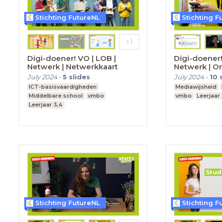
Stichting FutureNL
Stichting F
Digi-doener! VO | LOB |
Digi-doener!
Netwerk | Netwerkkaart
Netwerk | O
July 2024
-
5
slides
July 2024
-
10
ICT-basisvaardigheden
Mediawijsheid
Middelbare school
vmbo
vmbo
Leerjaar 
Leerjaar 3,4
Stichting FutureNL
Stichting F