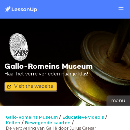
Gallo-Romeins Museum
Haal het verre verleden naar je klas!
Visit the website
menu
Gallo-Romeins Museum
Educatieve video's
Kelten
Bewegende kaarten
De verovering van Gallië door Julius Caesar