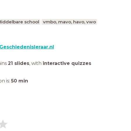
iddelbare school
vmbo, mavo, havo, vwo
Geschiedenisleraar.nl
ains
21 slides
,
with
interactive quizzes
n is:
50
min