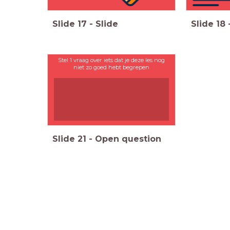
Slide
17
-
Slide
Slide
18
Stel 1 vraag over iets dat je deze les nog
niet zo goed hebt begrepen
Slide
21
-
Open question