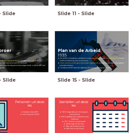
-
Slide
Slide
11
-
Slide
proer
Plan van de Arbeid
1935
De SDAP vond dat de overheid
niet
moest
bezuinigen
, maar
juist geld uitgeven
om de
én de
verhoging van de huur
zorgen voor
rellen
in de
werkloosheid en de crisis op te lossen.
aan
. Vijf mensen komen om het leven.
M
eer werkverschaffingsprojecten
en
hogere lonen
zouden de arbeiders meer geld te
ndert maar één ding: de straten krijgen asfalt, zodat er niet meer
besteden hebben.
gooid.
Omdat de SDAP niet in de regering zat, kwam er weinig van terecht.
-
Slide
Slide
15
-
Slide
Personen uit deze
Jaartallen uit deze
les
les
Hendrik Colijn (ARP)
1901: Ongevallenwet, Woningwet,
Anton Mussert (NSB)
Leerplichtwet
1913: Invaliditeitswet, Ouderdomswet,
Ziektewet
1917: Werkloosheidsbesluit
1929: begin van de crisis
1934: het Jordaanoproer
1935: Plan van de Arbeid