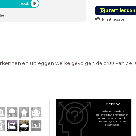
next
Start lesson
de
Print lesson
erkennen en uitleggen welke gevolgen de crisis van de 
Leerdoel
Aan het eind van deze
presentatie kun je herkennen en
uitleggen welke gevolgen de
crisis van de jaren 30 had voor
de armenzorg