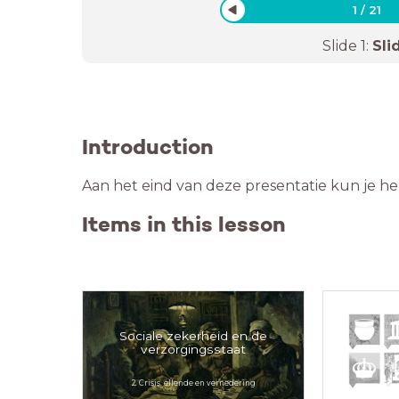
1
/
21
Slide
1
:
Sli
Introduction
Aan het eind van deze presentatie kun je h
Items in this lesson
Sociale zekerheid en de
verzorgingsstaat
2. Crisis, ellende en vernedering