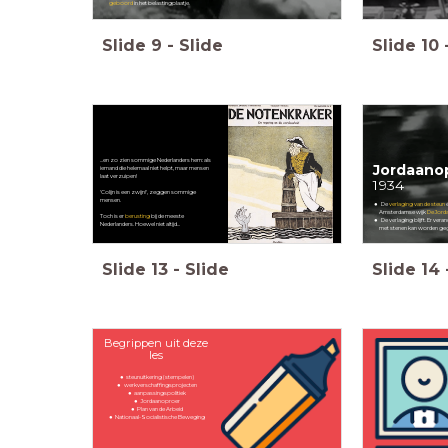
geboord
in het belastingplaatje.
Slide
9
-
Slide
Slide
10
...en zo zien sommige Nederlanders hem: als
Jordaano
iemand die helemaal niet helpt, maar mensen
laat verzuipen!
1934
'Colijn is een zwijn!', zeggen sommige
mensen.
De
verlaging van de steun
Amsterdamse wijk
De Jord
Toch is er
berusting
bij de meeste
De verlaging blijft. Er vera
Nederlanders. Hoewel niet altijd...
met stenen kan worden ge
Slide
13
-
Slide
Slide
14
Begrippen uit deze
les
steunuitkering (stempelen)
werkverschaffingsprojecten
aanpassingspolitiek
Jordaanoproer
Plan van de Arbeid
Nationaal-Socialistische Beweging