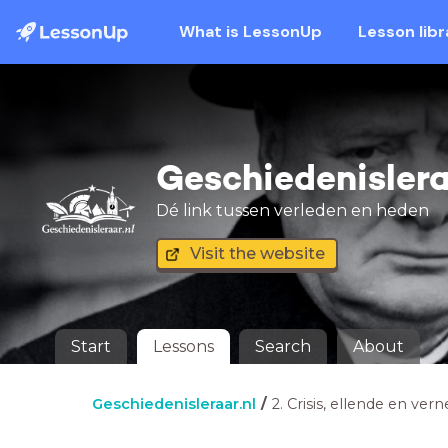
What is LessonUp
Lesson libr
Geschiedenislera
Dé link tussen verleden en heden
Visit the website
Start
Lessons
Search
About
Geschiedenisleraar.nl
2. Crisis, ellende en ver