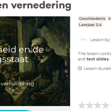
 en vernedering
Geschiedenis
M
Leerjaar 3,4
Lesson by
heid en de
This lesson cont
gsstaat
and
text slides
.
Lesson duratio
en vernedering