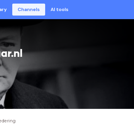
ary
Channels
AI tools
ar.nl
nedering