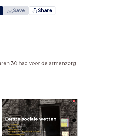
Save
Share
jaren 30 had voor de armenzorg
Eerste sociale wetten
1
Ongevallenwet
(1901)
Woningwet
(1901)
Leerplichtwet
(1901)
Invaliditeitswet
,
Ouderdomswet
,
Ziektewet
(1913)
Werkloosheidsbesluit
(1917)