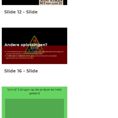
Slide
12
-
Slide
Andere oplossingen?
Ook in Nederland zijn er
anti-democratische
groepen die vinden dat de oplossing voor
de crisis buiten de democratie moet worden gevonden.
De
Nationaal-Socialistische Beweging
van Anton Mussert is een partij die
geïnspireerd is door de NSDAP van Hitler.
Slide
16
-
Slide
Schrijf 3 dingen op die je deze les hebt
geleerd