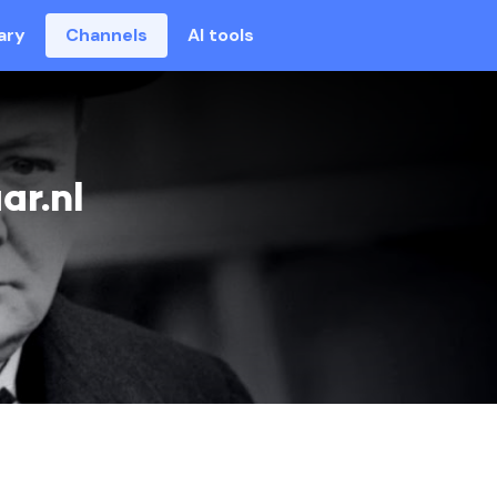
ary
Channels
AI tools
ar.nl