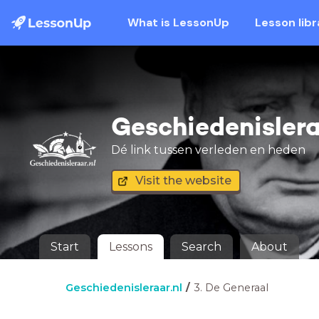
What is LessonUp
Lesson libr
Geschiedenislera
Dé link tussen verleden en heden
Visit the website
Start
Lessons
Search
About
Geschiedenisleraar.nl
3. De Generaal