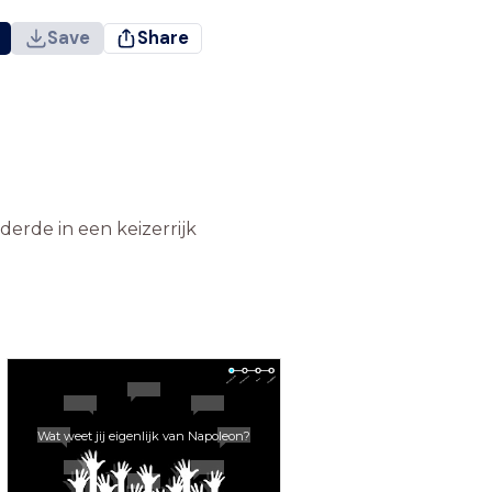
Save
Share
erde in een keizerrijk
Wat weet jij eigenlijk van Napoleon?