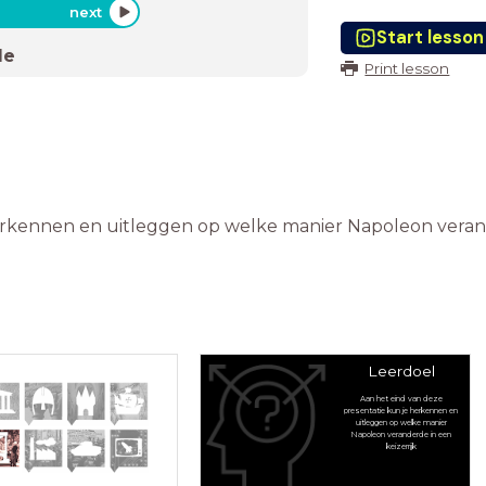
next
Start lesson
de
Print lesson
erkennen en uitleggen op welke manier Napoleon verand
Leerdoel
Aan het eind van deze
presentatie kun je herkennen en
uitleggen op welke manier
Napoleon veranderde in een
keizerrijk