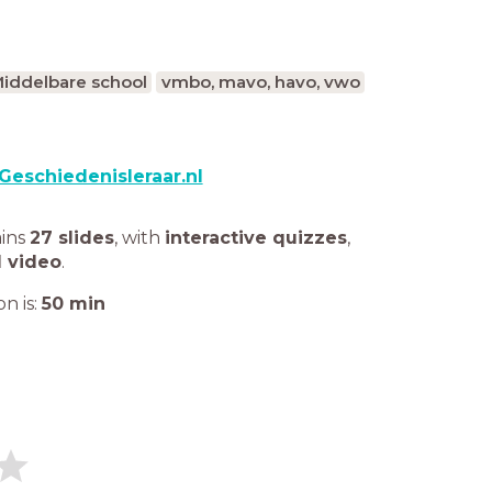
iddelbare school
vmbo, mavo, havo, vwo
Geschiedenisleraar.nl
ains
27 slides
,
with
interactive quizzes
,
1 video
.
n is:
50
min