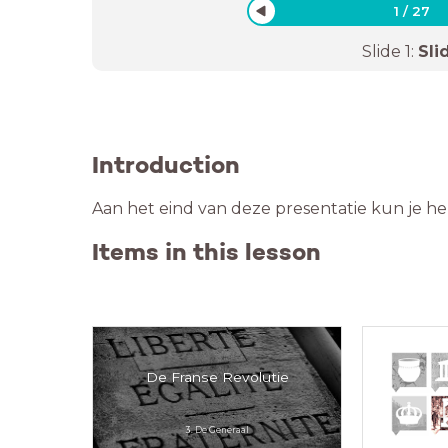
1
/
27
Slide
1
:
Sli
Introduction
Aan het eind van deze presentatie kun je h
Items in this lesson
De Franse Revolutie
3. De Generaal