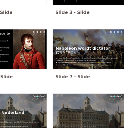
Slide
Slide
3
-
Slide
aparte
rsica op 15
9
Napoleon wordt dictator
de stand (zijn
at)
1799-1804
maar Napoleon
en
Hoewel de Franse Revolutie hem de kans heeft gegeven hoger op te komen, heeft
Napoleon niet zoveel met de idealen van de Revolutie.
en militaire
Hij schakelt tegenstanders uit en wordt langzaamaan
dictator
van Frankrijk.
Het volk heeft, door zijn overwinningen, alle vertrouwen in Napoleon.
Slide
Slide
7
-
Slide
k Nederland
dewijk Napoleon, wordt in 1806, de eerste koning van
Lodewijk Napoleon laat het stadhuis van Amsterdam tot zijn paleis verbouwen.
 zo probeerde hij ook Nederlands te praten.
Tegenwoordig heet het daarom nog steeds Paleis op de Dam.