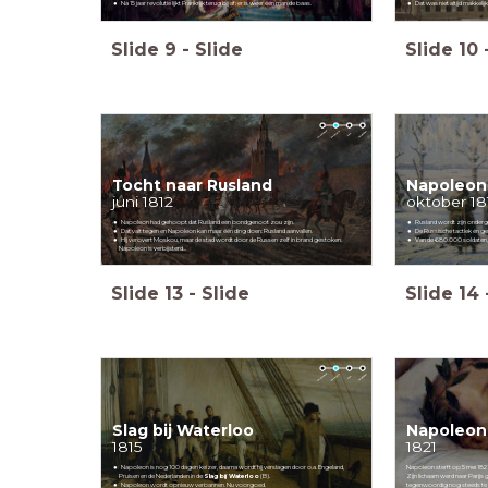
Na 15 jaar revolutie lijkt Frankrijk terug bij af: er is weer één man de baas.
Dat was niet altijd makkelij
Slide
9
-
Slide
Slide
10
Tocht naar Rusland
Napoleon
juni 1812
oktober 18
Napoleon had gehoopt dat Rusland een bondgenoot zou zijn.
Rusland wordt zijn onder
Dat valt tegen en Napoleon kan maar één ding doen: Rusland aanvallen.
De Russische tactiek én 
Hij verovert Moskou, maar de stad wordt door de Russen zelf in brand
gestoken.
Van de 680.000 soldaten, k
Napoleon is verbijsterd...
Slide
13
-
Slide
Slide
14
Slag bij Waterloo
Napoleon 
1815
1821
Napoleon is nog 100 dagen keizer, daarna wordt hij verslagen door o.a. Engeland,
Napoleon sterft op 5 mei 1821
Pruisen en de Nederlanden in de
Slag bij Waterloo
(B).
Zijn lichaam werd naar Parijs 
Napoleon wordt opnieuw verbannen. Nu voorgoed.
tegenwoordig nog steeds te v