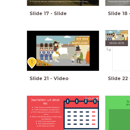
De rest van zijn leven zal hij doorbrengen op St. Helena (Atlantische Oceaan)
Nederland is er dan weer een O
Slide
17
-
Slide
Slide
18
00:05
-
00:15
1
Slide
21
-
Video
Slide
22
Jaartallen uit deze
Sc
les
je 
1795: Fransen bezetten Nederland
1799: Staatsgreep van Napoleon
1804: Napoleon kroont zichzelf tot
keizer
1806: Lodewijk Napoleon wordt koning
van Nederland
1812: Tocht naar Rusland
1815: Slag bij Waterloo
1821: Napoleon sterft