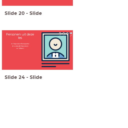
Slide
20
-
Slide
Personen uit deze
les
Napoleon Bonaparte
Lodewijk Napoleon
Willem I
Slide
24
-
Slide