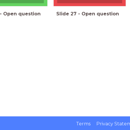
-
Open question
Slide
27
-
Open question
Terms
Privacy State