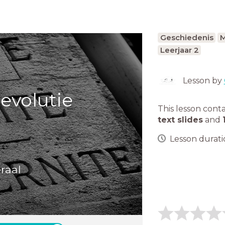
Geschiedenis
M
Leerjaar 2
Lesson by
evolutie
This lesson cont
text slides
and
Lesson duratio
raal