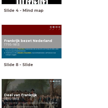
Slide
4
-
Mind map
Frankrijk bezet Nederland
1795-1813
Op verzoek van de
Patriotten
, Nederlanders die van de prins van Oranje,
af willen, vallen
Franse troepen Nederland binnen.
Nederland wordt de
Bataafse Republiek
, maar de Nederlanders zelf hebben maar
weinig te zeggen.
Slide
8
-
Slide
Deel van Frankrijk
1810-1813
Napoleon vindt dat zijn broer veel te vriendelijk is voor de Nederlanders, en stuurt hem
weg.
Nederland wordt nu een deel van het Franse Keizerrijk.