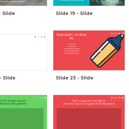
Nederland wordt écht één land
ranje aan de macht: Koning Willem I
-
Slide
Slide
19
-
Slide
Begrippen uit deze
les
dictator
Patriotten
Bataafse Republiek
Koninkrijk Holland
Slag bij Waterloo
-
Slide
Slide
23
-
Slide
hrijf 3 dingen op die
Stel 1 vraag over iets dat je
deze les hebt geleerd
deze les nog niet zo goed hebt begrepen