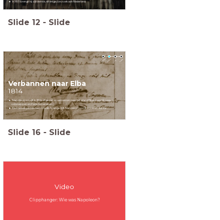
In 1811 brengt hij zijn eerste, en enige, bezoek aan Nederland.
Slide
12
-
Slide
Verbannen naar Elba
1814
Napoleon wordt in 1814 afgezet en verbannen naar het eiland Elba, maar hij weet te
ontsnappen en Parijs te bereiken.
De Fransen juichen hem toe als hij langsrijdt: Napoleon wordt opnieuw keizer
Slide
16
-
Slide
Video
Clipphanger: Wie was Napoleon?