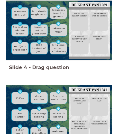
DE KRANT VAN 1989
Ceaușescu
Perestrokja
Bouw van
terecht-
GORBATSJOV IS
GAT IN HET
en glasnost
de Muur
gesteld
GAST BIJ VIERING
IJZEREN GORDIJN
Hongarije
Gorbastjov
Val van de
zet de
nieuwe
Muur
grens open
leider
BERLIJN VIERT
ROEMENIË
FEEST!
REKENT AF MET
DICATOR
Brits leger
DDR
Berlijn is
verlaat
bestaat 40
afgesloten
Duinkerken
jaar
Slide
4
-
Drag question
DE KRANT VAN 1941
Market
Operatie
D-Day
HITLER VALT SU
AANVAL OP
Garden
Barbarossa
AAN!
AMERIKAANSE
VLOOT
Februari-
Spoorweg-
Pearl
staking
staking
Harbor
NU IS HET EEN
GROOT PROTEST
WERELDOORLOG!
TEGEN&nbsp;
<span>JODEN-
VS
VERVOLGING</span>
Hitler
De
verklaren
wordt
Kristallnac