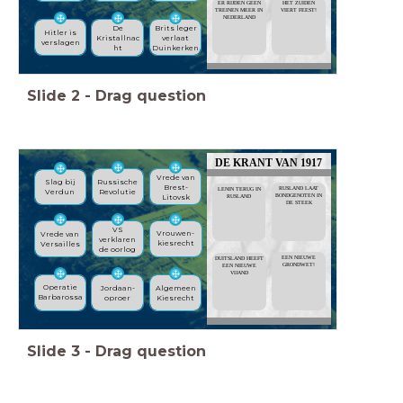
HET ZUIDEN
ER RIJDEN GEEN
VIERT FEEST!
TREINEN MEER IN
NEDERLAND
Brits leger
De
Hitler is
verlaat
Kristallnac
verslagen
Duinkerken
ht
Slide
2
-
Drag question
DE KRANT VAN 1917
Vrede van
Russische
Slag bij
Brest-
RUSLAND LAAT
LENIN TERUG IN
Revolutie
Verdun
Litovsk
BONDGENOTEN IN
RUSLAND
DE STEEK
VS
Vrouwen-
Vrede van
verklaren
kiesrecht
Versailles
de oorlog
EEN NIEUWE
DUITSLAND HEEFT
GRONDWET!
EEN NIEUWE
VIJAND
Operatie
Algemeen
Jordaan-
Barbarossa
Kiesrecht
oproer
Slide
3
-
Drag question