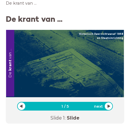
De krant van ...
De krant van ...
Historisch Overzicht vanaf 1848
en Staatsinrichting
van ...
krant
De
1
/
5
next
Slide
1
:
Slide