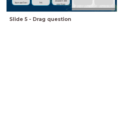
Japan de
kanselier
ht
oorlog
Slide
5
-
Drag question