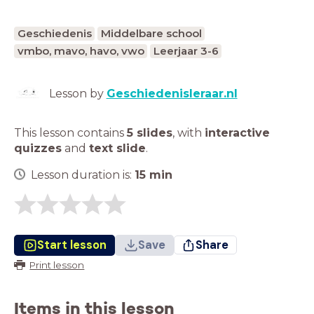
Geschiedenis
Middelbare school
vmbo, mavo, havo, vwo
Leerjaar 3-6
Lesson by
Geschiedenisleraar.nl
This lesson contains
5 slides
,
with
interactive
quizzes
and
text slide
.
Lesson duration is:
15
min
Start lesson
Save
Share
Print lesson
Items in this lesson