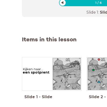
1
/
6
Slide
1
:
Sli
Items in this lesson
1
Kijken naar...
5
een spotprent
7
Slide
1
-
Slide
Slide
2
-