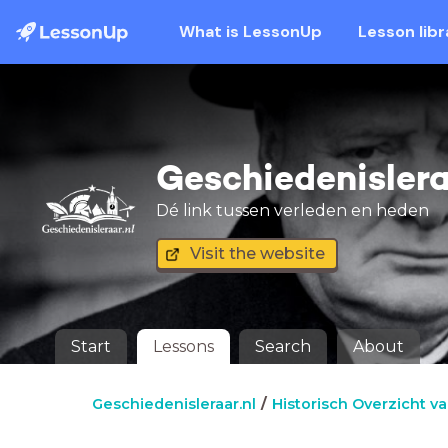
What is LessonUp
Lesson libr
Geschiedenislera
Dé link tussen verleden en heden
Visit the website
Start
Lessons
Search
About
Geschiedenisleraar.nl
Historisch Overzicht va