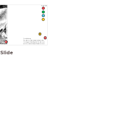
Legenda
9
2
Toelichting
Op de borden staan teksten als:
3
Goelag en Das Kapital. Verder is er
een borstbeeld van Stalin en een
portret van Lenin te zien.
Slide