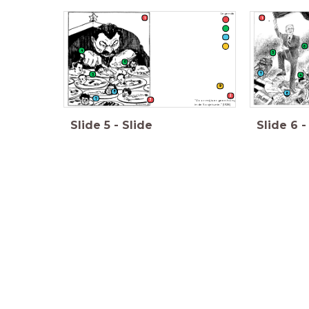
Legenda
1
1
6
4
5
6
7
5
4
9
8
8
2
7
3
“Voor mij is er geen honger
in de Sovjetunie.” (1928)
Slide
5
-
Slide
Slide
6
-