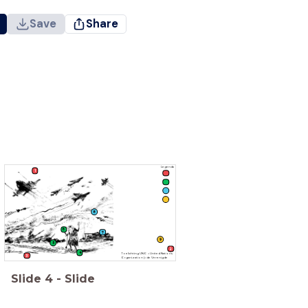
Save
Share
Legenda
1
8
6
7
9
5
2
4
Toelichting UNO = United Nations
3
Organization (= de Verenigde
Naties)
Slide
4
-
Slide