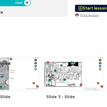
next
Start lesson
de
Print lesson
Legenda
Legenda
3
1
8
6
7
5
8
6
4
9
9
3
2
2
4
Och, het zou mij niets
In de verdrukking' (1917)
verwonderen als Hitler werd
gekozen.
Slide
Slide
3
-
Slide