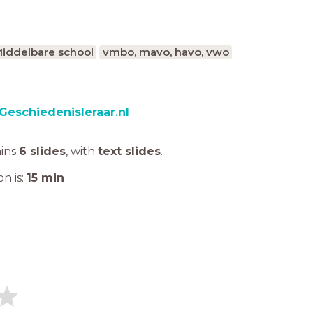
iddelbare school
vmbo, mavo, havo, vwo
Geschiedenisleraar.nl
ains
6 slides
,
with
text slides
.
n is:
15
min