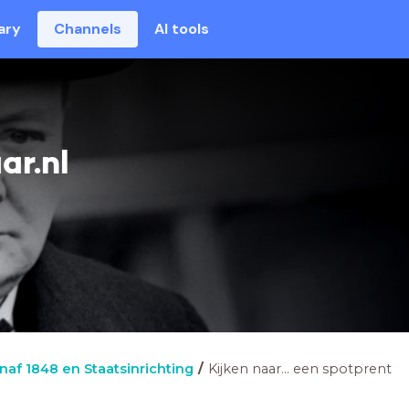
ary
Channels
AI tools
ar.nl
naf 1848 en Staatsinrichting
Kijken naar... een spotprent