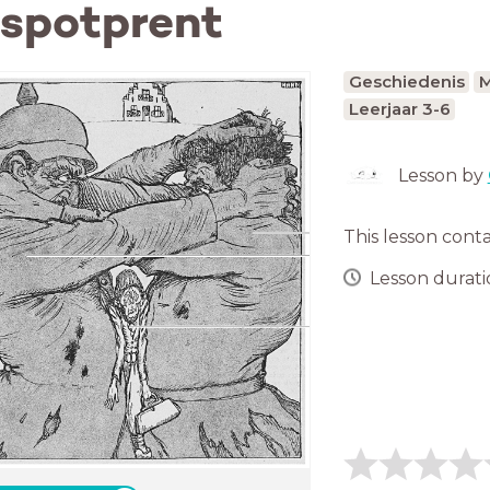
n spotprent
Geschiedenis
M
Leerjaar 3-6
Lesson by
This lesson cont
Lesson duratio