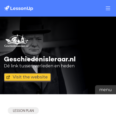
Geschiedenisleraar.nl
Dé link tussen verleden en heden
Visit the website
menu
LESSON PLAN