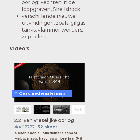
oorlog: vechten in de
loopgraven, Shellshock
verschillende nieuwe
uitvindingen, zoals: gifgas,
tanks, vlammenwerpers,
zeppelins
Video's
:
Geschiedenisleraar.nl
2.2. Een vreselijke oorlog
April 2020
-
32
slides
Geschiedenis
Middelbare school
vmbo, mavo, havo, vwo
Leerjaar 3-6