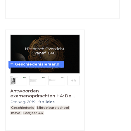
Geschiedenisleraar.nl
Antwoorden
examenopdrachten H4: De
Tweede Wereldoorlog
January 2019
-
9
slides
Geschiedenis
Middelbare school
mavo
Leerjaar 3,4