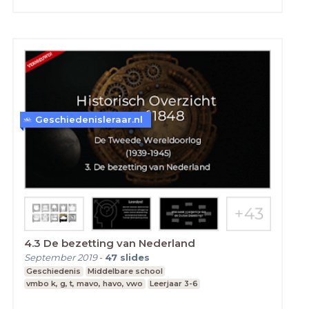
Niet alleen in het oosten, maar ook in Noord-
Afrika waar het Afrikakorps van Erwin Rommel
moest buigen voor de Britten onder leiding van
Montgomery.Overigens zijn dit slechts enkele
van de essentiële keerpunten in de oorlog die in
deze les worden genoemd. Sommige
keerpunten in deze les zijn overigens niet
verplichte examenstof.In deze les is
vanzelfsprekend reeds een bruggetje gemaakt
naar het volgende hoofdstuk: de Koude Oorlog.
Dat kan ook haast niet anders als zowel de
Geschiedenisleraar.nl
conferenties van Jalta en Potsdam, als de eerste
atoombommen de revue
passeren.Onderwerpen:De Blitzkrieg van 1939-
19401942-1943: Hitler's oorlog loopt
vastKeerpunten van de Tweede
WereldoorlogDe oorlog in AziëPersonen:Adolf
HitlerJozef StalinWinston ChurchillFranklin
RooseveltHarry TrumanClement AttleeErwin
RommelBernard Montgomery
4.3 De bezetting van Nederland
September 2019
-
47
slides
Geschiedenis
Middelbare school
vmbo k, g, t, mavo, havo, vwo
Leerjaar 3-6