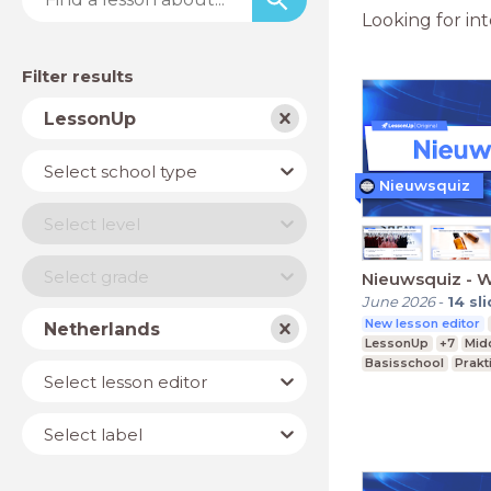
Looking for in
Filter results
Subject
LessonUp
School
Select school type
type
Nieuwsquiz
Level
Select level
Year
Select grade
Nieuwsquiz - 
June 2026
-
14
sl
Country
New lesson editor
Netherlands
LessonUp
+7
Mid
Basisschool
Prakt
Lesson
Select lesson editor
editor
Label
Select label