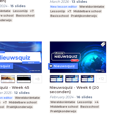
en)
March 2026
-
13
slides
2024
-
15
slides
New lesson editor
Wereldoriëntatie
ëntatie
LessonUp
+7
LessonUp
+7
Middelbare school
re school
Basisschool
Basisschool
Praktijkonderwijs
nderwijs
squiz
Nieuwsquiz
quiz - Week 45
Nieuwsquiz - Week 6 (20
seconden)
r 2025
-
12
slides
February 2024
-
16
slides
n editor
Wereldoriëntatie
Wereldoriëntatie
LessonUp
+4
p
+7
Middelbare school
Middelbare school
Basisschool
ool
Praktijkonderwijs
Praktijkonderwijs