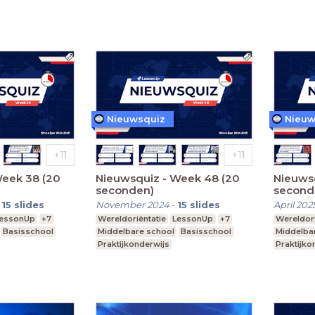
Nieuwsquiz
Nieuw
Week 38 (20
Nieuwsquiz - Week 48 (20
Nieuwsq
seconden)
second
-
15
slides
November 2024
-
15
slides
April 202
essonUp
+7
Wereldoriëntatie
LessonUp
+7
Wereldori
Basisschool
Middelbare school
Basisschool
Middelba
Praktijkonderwijs
Praktijko