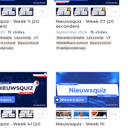
uiz - Week 11 (20
Nieuwsquiz - Week 37 (20
en)
seconden)
025
-
15
slides
September 2024
-
15
slides
ëntatie
LessonUp
+7
Wereldoriëntatie
LessonUp
+7
re school
Basisschool
Middelbare school
Basisschool
nderwijs
Praktijkonderwijs
squiz
Nieuwsquiz
uiz - Week 41 (20
Nieuwsquiz - Week 10