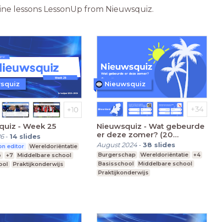
nline lessons LessonUp from Nieuwsquiz.
squiz
Nieuwsquiz
quiz - Week 25
Nieuwsquiz - Wat gebeurde
er deze zomer? (20
26
-
14
slides
seconden)
August 2024
-
38
slides
n editor
Wereldoriëntatie
Burgerschap
Wereldoriëntatie
+4
p
+7
Middelbare school
Basisschool
Middelbare school
ool
Praktijkonderwijs
Praktijkonderwijs