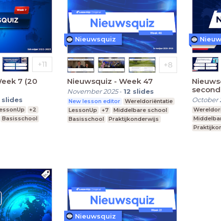
Nieuwsquiz
Nieuw
Week 7 (20
Nieuwsquiz - Week 47
Nieuws
second
November 2025
-
12
slides
slides
October 
New lesson editor
Wereldoriëntatie
essonUp
+2
Wereldori
LessonUp
+7
Middelbare school
Basisschool
Middelba
Basisschool
Praktijkonderwijs
Praktijko
Nieuwsquiz