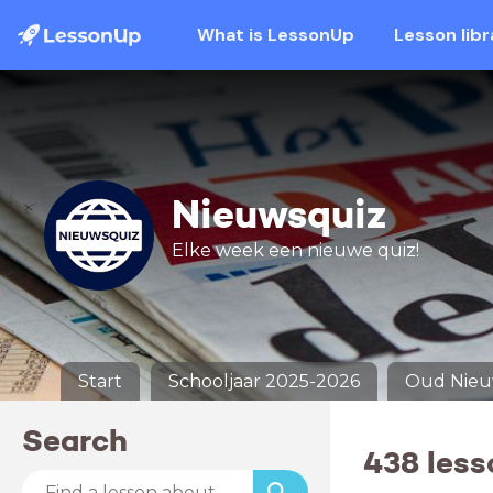
What is LessonUp
Lesson libr
Nieuwsquiz
Elke week een nieuwe quiz!
Start
Schooljaar 2025-2026
Oud Nie
Search
438 les