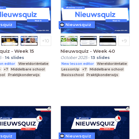
squiz
Nieuwsquiz
uiz - Week 15
Nieuwsquiz - Week 40
6
-
14
slides
October 2025
-
13
slides
n editor
Wereldoriëntatie
New lesson editor
Wereldoriëntatie
p
+7
Middelbare school
LessonUp
+7
Middelbare school
ool
Praktijkonderwijs
Basisschool
Praktijkonderwijs
squiz
Nieuwsquiz