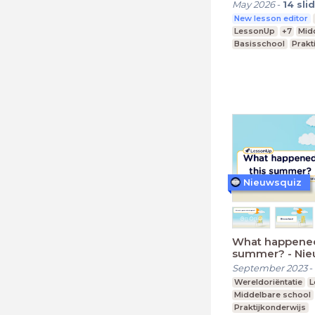
May 2026
-
14
sli
New lesson editor
LessonUp
+7
Mid
Basisschool
Prakt
Nieuwsquiz
What happened
summer? - Nie
Editie 2023 (2
September 2023
-
Wereldoriëntatie
L
Middelbare school
Praktijkonderwijs