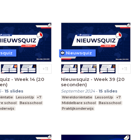
squiz
Nieuwsquiz
uiz - Week 14 (20
Nieuwsquiz - Week 39 (20
en)
seconden)
5
-
15
slides
September 2024
-
15
slides
ëntatie
LessonUp
+7
Wereldoriëntatie
LessonUp
+7
re school
Basisschool
Middelbare school
Basisschool
nderwijs
Praktijkonderwijs