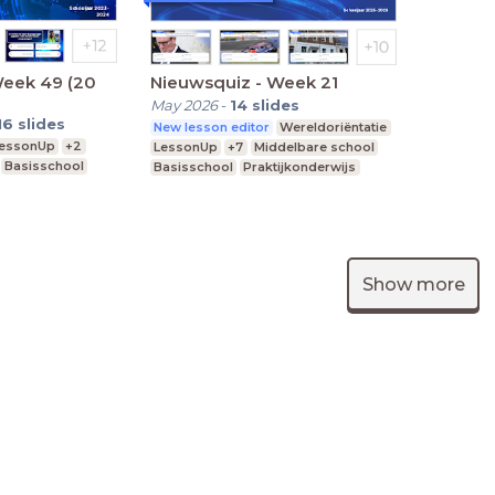
Week 49 (20
Nieuwsquiz - Week 21
May 2026
-
14
slides
16
slides
New lesson editor
Wereldoriëntatie
essonUp
+2
LessonUp
+7
Middelbare school
Basisschool
Basisschool
Praktijkonderwijs
Show more