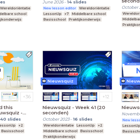
second
des
June 2026
-
14
slides
October 
Wereldoriëntatie
New lesson editor
Wereldoriëntatie
Wereldori
delbare school
LessonUp
+7
Middelbare school
Middelba
ijkonderwijs
Basisschool
Praktijkonderwijs
Praktijko
Nieuwsquiz
Nieuw
 this
Nieuwsquiz - Week 41 (20
Nieuws
uwsquiz -
seconden)
Novembe
0 seconden)
40
slides
October 2023
-
16
slides
New lesso
essonUp
+2
Wereldoriëntatie
LessonUp
+2
LessonU
Basisschool
Middelbare school
Basisschool
Basissch
Praktijkonderwijs