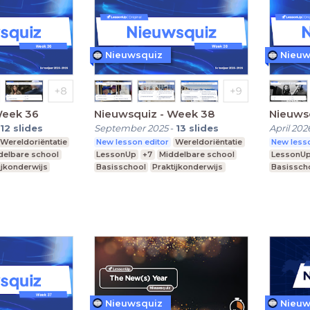
Nieuwsquiz
Nieuw
Week 36
Nieuwsquiz - Week 38
Nieuwsq
12
slides
September 2025
-
13
slides
April 202
Wereldoriëntatie
New lesson editor
Wereldoriëntatie
New lesso
delbare school
LessonUp
+7
Middelbare school
LessonU
ijkonderwijs
Basisschool
Praktijkonderwijs
Basissch
Nieuwsquiz
Nieuw