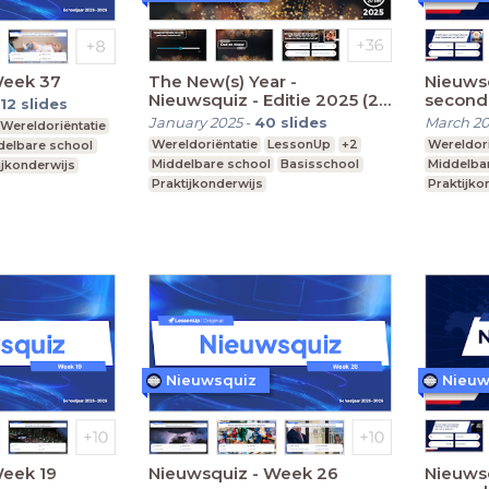
Week 37
The New(s) Year -
Nieuwsq
Nieuwsquiz - Editie 2025 (20
second
12
slides
seconden)
January 2025
-
40
slides
March 2
Wereldoriëntatie
Wereldoriëntatie
LessonUp
+2
Wereldori
delbare school
Middelbare school
Basisschool
Middelba
ijkonderwijs
Praktijkonderwijs
Praktijko
Nieuwsquiz
Nieuw
Week 19
Nieuwsquiz - Week 26
Nieuwsq