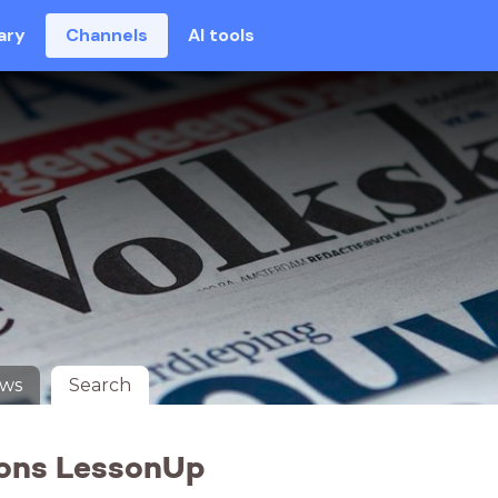
ary
Channels
AI tools
uws
Search
sons LessonUp