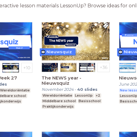
teractive lesson materials LessonUp? Browse ideas for o
Nieuwsquiz
Nieuw
Week 27
The NEWS year -
Nieuws
Nieuwsquiz
ides
June 20
November 2024
-
40
slides
Wereldoriëntatie
New lesso
Wereldoriëntatie
LessonUp
+2
delbare school
LessonU
Middelbare school
Basisschool
ijkonderwijs
Basissch
Praktijkonderwijs