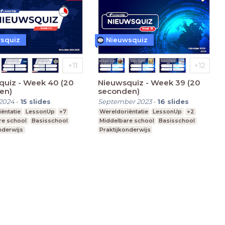
squiz
Nieuwsquiz
quiz - Week 40 (20
Nieuwsquiz - Week 39 (20
en)
seconden)
2024
-
15
slides
September 2023
-
16
slides
ëntatie
LessonUp
+7
Wereldoriëntatie
LessonUp
+2
re school
Basisschool
Middelbare school
Basisschool
nderwijs
Praktijkonderwijs