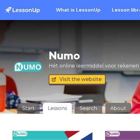
What is LessonUp
Lesson libr
Numo
Hét online leermiddel voor rekenen
Visit the website
Start
Lessons
Search
About