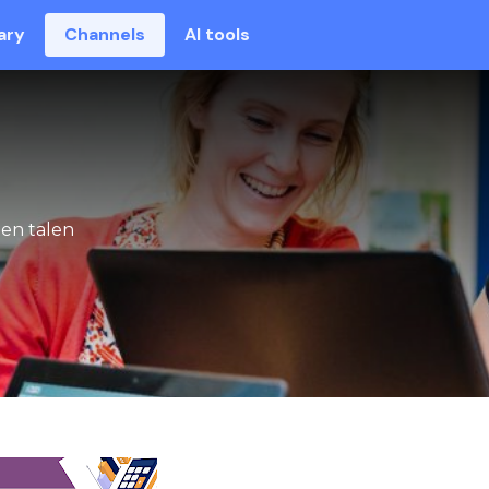
ary
Channels
AI tools
 en talen