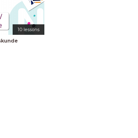
10 lessons
skunde