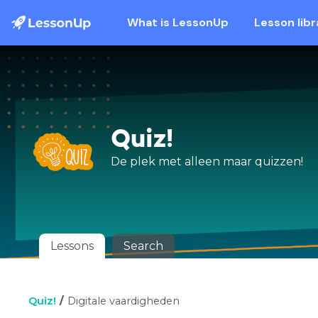
What is LessonUp
Lesson libr
Quiz!
De plek met alleen maar quizzen!
Lessons
Search
Quiz!
Digitale vaardigheden