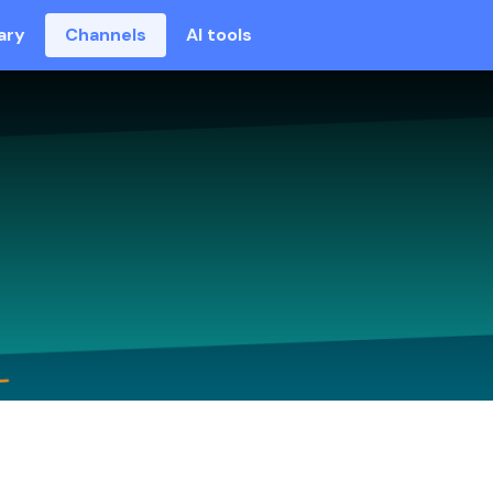
ary
Channels
AI tools