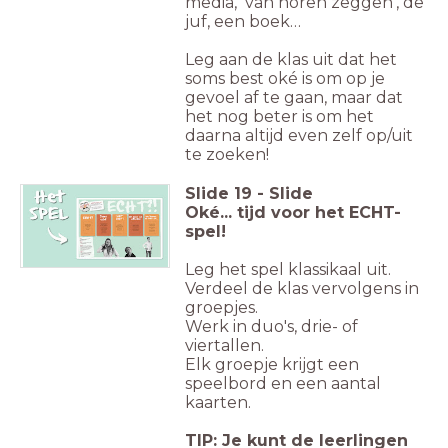
media, ‘van horen zeggen’, de
juf, een boek…
Leg aan de klas uit dat het
soms best oké is om op je
gevoel af te gaan, maar dat
het nog beter is om het
daarna altijd even zelf op/uit
te zoeken!
Slide
19
-
Slide
Oké... tijd voor het ECHT-
spel!
Leg het spel klassikaal uit.
Verdeel de klas vervolgens in
groepjes.
Werk in duo's, drie- of
viertallen.
Elk groepje krijgt een
speelbord en een aantal
kaarten.
TIP: Je kunt de leerlingen