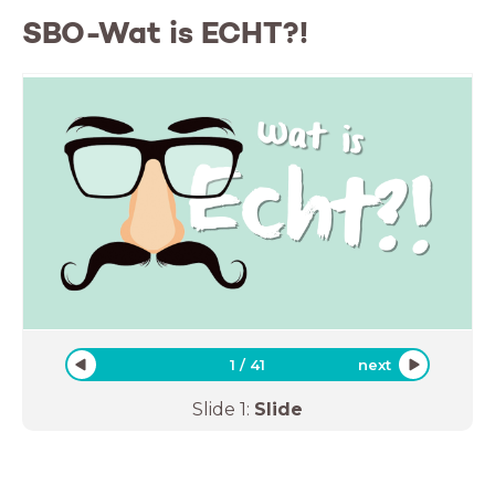
SBO-Wat is ECHT?!
1
/
41
next
Slide
1
:
Slide