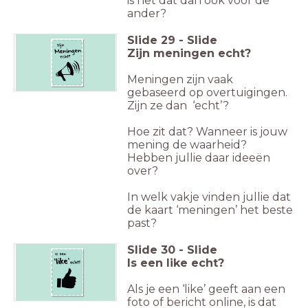
is het dat dan ook voor de
ander?
Slide
29
-
Slide
Zijn meningen echt?
Meningen zijn vaak
gebaseerd op overtuigingen.
Zijn ze dan ‘echt’?
Hoe zit dat? Wanneer is jouw
mening de waarheid?
Hebben jullie daar ideeën
over?
In welk vakje vinden jullie dat
de kaart ‘meningen’ het beste
past?
Slide
30
-
Slide
Is een like echt?
Als je een ‘like’ geeft aan een
foto of bericht online, is dat