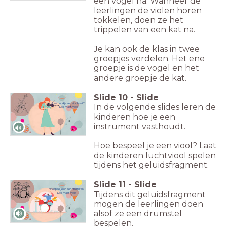
een vogel na. Wanneer de
leerlingen de violen horen
tokkelen, doen ze het
trippelen van een kat na.
Je kan ook de klas in twee
groepjes verdelen. Het ene
groepje is de vogel en het
andere groepje de kat.
Slide
10
-
Slide
Hoe houd je een viool vast?
In de volgende slides leren de
Doe maar mee!
kinderen hoe je een
instrument vasthoudt.
Hoe bespeel je een viool? Laat
de kinderen luchtviool spelen
tijdens het geluidsfragment.
Slide
11
-
Slide
Hoe speel je op een drumstel?
Tijdens dit geluidsfragment
Doe maar mee!
mogen de leerlingen doen
alsof ze een drumstel
bespelen.