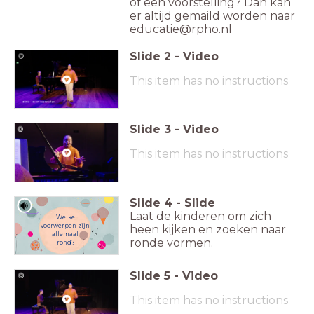
of een voorstelling? Dan kan
er altijd gemaild worden naar
educatie@rpho.nl
Slide
2
-
Video
This item has no instructions
Slide
3
-
Video
This item has no instructions
Slide
4
-
Slide
Laat de kinderen om zich
Welke
voorwerpen zijn
heen kijken en zoeken naar
allemaal
ronde vormen.
rond?
Slide
5
-
Video
This item has no instructions