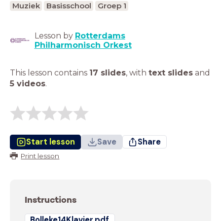
Muziek
Basisschool
Groep 1
Lesson by
Rotterdams
Philharmonisch Orkest
This lesson contains
17 slides
,
with
text slides
and
5 videos
.
Start lesson
Save
Share
Print lesson
Instructions
Bolleke14Klavier.pdf