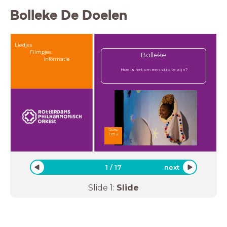
Bolleke De Doelen
Liedjes
Filmpjes
Bolleke
Informatie
Hoe is het om een stip te zijn?
Groep
1 en 2
1
/
17
next
Slide
1
:
Slide