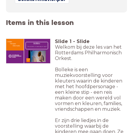
Items in this lesson
Slide
1
-
Slide
Liedjes
Bolleke
Filmpjes
Welkom bij deze les van het
Informatie
Hoe is het om een stip te zijn?
Rotterdams Philharmonisch
Orkest.
Groep
1 en 2
Bolleke is een
muziekvoorstelling voor
kleuters waarin de kinderen
met het hoofdpersonage -
een kleine stip - een reis
maken door een wereld vol
vormen en kleuren, families,
vriendschappen en muziek.
Er zijn drie liedjes in de
voorstelling waarbij de
kinderen mee gaan doen. Ze