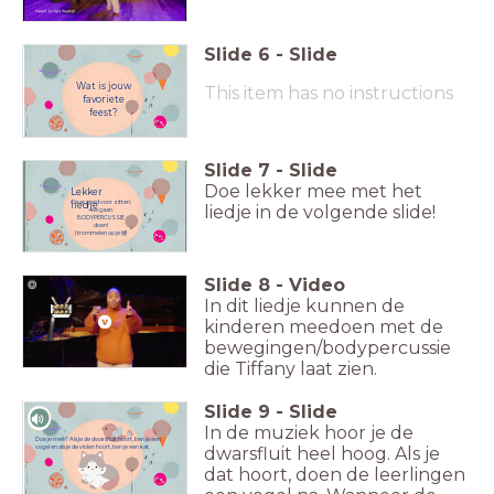
Slide
6
-
Slide
Wat is jouw
This item has no instructions
favoriete
feest?
Slide
7
-
Slide
Doe lekker mee met het
Lekker
Ga er goed voor zitten:
liedje
liedje in de volgende slide!
we gaan
BODYPERCUSSIE
doen!
( trommelen op je lijf)
Slide
8
-
Video
In dit liedje kunnen de
kinderen meedoen met de
bewegingen/bodypercussie
die Tiffany laat zien.
Slide
9
-
Slide
In de muziek hoor je de
Doe je mee? Als je de dwarsfluit hoort, ben je een
vogel en als je de violen hoort, ben je een kat.
dwarsfluit heel hoog. Als je
dat hoort, doen de leerlingen