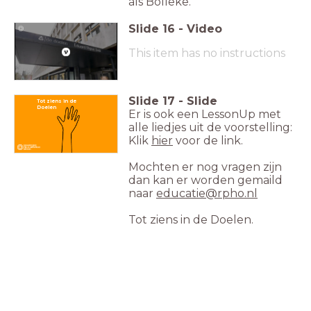
als Bolleke.
Slide
16
-
Video
This item has no instructions
Slide
17
-
Slide
Tot ziens in de
Doelen
Er is ook een LessonUp met
alle liedjes uit de voorstelling:
Klik
hier
voor de link.
Mochten er nog vragen zijn
dan kan er worden gemaild
naar
educatie@rpho.nl
Tot ziens in de Doelen.