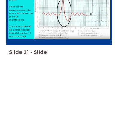
Gebruik de
gegevens van de
tests. Benoem wat
je hebt
ingetekend.
Zie als voorbeeld
de grafiek op de
afbeelding (van 1
ademhaling).
Slide
21
-
Slide