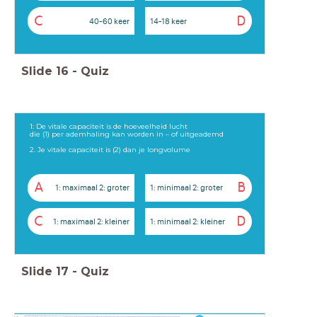
C
D
40-60 keer
14-18 keer
Slide
16
-
Quiz
1: De vitale capaciteit is de hoeveelheid lucht
die (1) per ademhaling kan worden in – of uitgeademd
2. Je vitale capaciteit is (2) dan je longvolume
A
B
1: maximaal 2: groter
1: minimaal 2: groter
C
D
1: maximaal 2: kleiner
1: minimaal 2: kleiner
Slide
17
-
Quiz