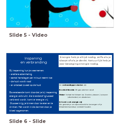
Slide
5
-
Video
Energie heb je altijd nodig, zelfs als je
Inspaning
slaapt of als je denkt. Natuurlijk heb je
en verbranding
voor beweging energie nodig.
Bij inspanning kun je waarnemen:
- snellere ademhaling
- aantal hartslagen per minuut neemt toe
- de huid wordt rood
- er ontstaat zweet op de huid
De
verbrandingsproducten
zijn:
Koolstofdioxide
: Dit gas ademen wij uit
Bovenstaande komt doordat je bij inspanning
Water
: Verlaat het lichaam via: Zweten, plassen / poepen
energie verbruikt. Als brandstof (glucose)
(uitscheiden) en uitademen
verbrand wordt, komt er energie vrij.
Er komt ook energie vrij:
Glucose krijg je binnen door te eten en te
Die gebruik je om bijvoorbeeld te bewegen of je
drinken. Het wordt in de darmen door je
lichaamstemperatuur constant houden.
bloed opgenomen.
Slide
6
-
Slide