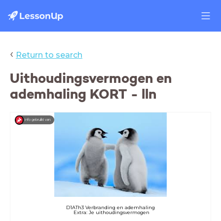
‹
Return to search
Uithoudingsvermogen en
ademhaling KORT - lln
Info gebruikt van:
D1ATh3 Verbranding en ademhaling
Extra: Je uithoudingsvermogen