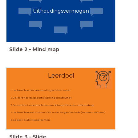
Uithoudingsvermogen
Slide
2
-
Mind map
Leerdoel
1. Je leert hoe het ademhalingsstelsel werkt
2. Je leert hoe de gasuitwisseling plaatsvindt
3. Je leert het reactieschema van fotosynthese en verbranding
4. Je leert hoeveel lucht er zich in de longen bevindt (en meer hierover)
5. Je doet praktijkopdrachten
Slide
3
-
Slide