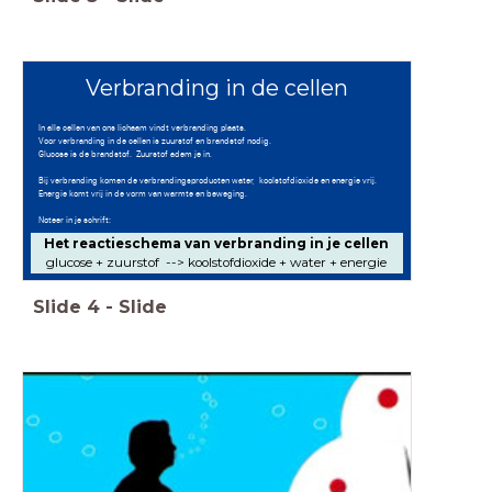
Verbranding in de cellen
In alle cellen van ons lichaam vindt verbranding plaats.
Voor verbranding in de cellen is zuurstof en brandstof nodig.
Glucose is de brandstof. Zuurstof adem je in.
Bij verbranding komen de verbrandingsproducten water, koolstofdioxide en energie vrij.
Energie komt vrij in de vorm van warmte en beweging.
Noteer in je schrift:
Het reactieschema van verbranding in je cellen
glucose + zuurstof --> koolstofdioxide + water + energie
Slide
4
-
Slide