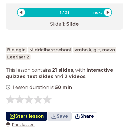
1
/
21
next
Slide
1
:
Slide
Biologie
Middelbare school
vmbo k, g, t, mavo
Leerjaar 2
This lesson contains
21 slides
,
with
interactive
quizzes
,
text slides
and
2 videos
.
Lesson duration is:
50
min
Start lesson
Save
Share
Print lesson