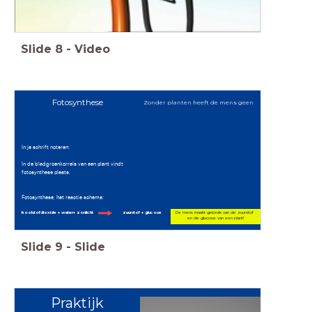
Slide
8
-
Video
Fotosynthese
Zonder planten heeft de mens geen
In je schrift noteren:
In de bladgroenkorrels van een plant vindt
fotosynthese plaats.
Fotosynthese, het reactie schema:
koolstofdioxide + water+ zonlicht zuurstof + glucose
De mens maakt gebruik van de zuurstof
en de glucose van een plant!
Slide
9
-
Slide
Praktijk