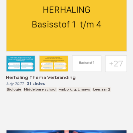
Herhaling Thema Verbranding
July 2022
-
31
slides
Biologie
Middelbare school
vmbo k, g, t, mavo
Leerjaar 2