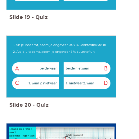
Slide
19
-
Quiz
1. Als je inademt, adem je ongeveer 0,04 % koolstofdioxide in
2. Als je uitademt, adem je ongeveer 5 % zuurstof uit
A
B
beide waar
beide nietwaar
C
D
1: waar 2: nietwaar
1: nietwaar 2: waar
Slide
20
-
Quiz
Maak een grafiek
van 2
ademhalingen van
jezelf.