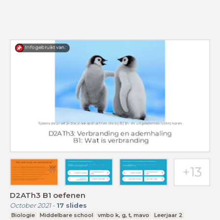
D2ATh3 B1 oefenen
October 2021
-
17
slides
Biologie
Middelbare school
vmbo k, g, t, mavo
Leerjaar 2