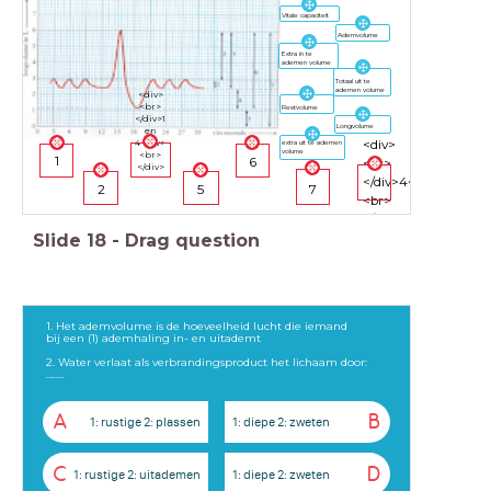
Vitale capaciteit
Ademvolume
Extra in te
ademen volume
Totaal uit te
ademen volume
<div>
<br>
Restvolume
</div>1
Longvolume
en
<div>
4<div>
extra uit te ademen
volume
<br>
1
6
<br>
</div>
</div>4<div>
2
5
7
<br>
</div>
Slide
18
-
Drag question
1. Het ademvolume is de hoeveelheid lucht die iemand
bij een (1) ademhaling in- en uitademt
2. Water verlaat als verbrandingsproduct het lichaam door:
……..
A
B
1: rustige 2: plassen
1: diepe 2: zweten
C
D
1: rustige 2: uitademen
1: diepe 2: zweten