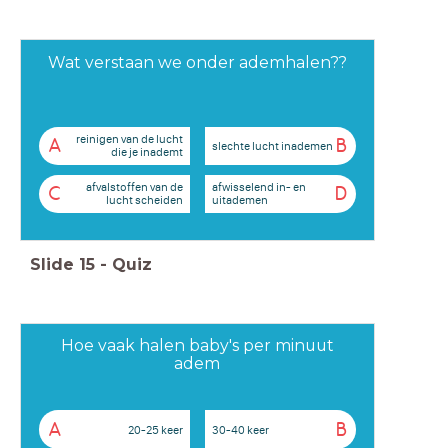
Opdracht C: Hoe vaak adem jij per minuut
Ga op je eigen stoel zitten in de klas. Je ademt rustig.
Druk de stopwatch in.
Tel hoe vaak je ademt in 1 minuut (in- en uitademen is samen 1x).
Wat verstaan we onder ademhalen??
a) Noteer in je schrift: Ik adem in 1 minuut …….. keer in/uit.
b) Noteer het aantal keren dat je in 1 minuut ademt op het papier van de klas.
reinigen van de lucht
A
B
slechte lucht inademen
die je inademt
afvalstoffen van de
afwisselend in- en
C
D
lucht scheiden
uitademen
Slide
15
-
Quiz
Hoe vaak halen baby's per minuut
adem
A
B
20-25 keer
30-40 keer