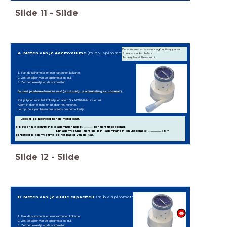
Slide
11
-
Slide
De spirometer is een longfunctieapparaat.
A. Meten van je Ademvolume
(m.b.v. spirometer):
Spirare = ademhalen.
Je verplaatst liters lucht.
1. Pak de spirometer en een kartonnen kokertje.
2. Zet de wijzer van de spirometer op nul.
3. Zet het kokertje op de spirometer.
Je meet je ademvolume in rust (je zit rustg, je ademhaling is ‘normaal’)
Zet je lippen rond het kokertje en adem 5 x NORMAAL in- en uit.
Adem in door je neus en uit door het kokertje.
Let op: Je lippen blijven dus steeds om het kokertje.
Lees af op hoeveel liter de meter staat.
a) Noteer in je schrift: In 5 x ademhalen heb ik ......... liter lucht uitgeademd.
Mijn ademvolume (lucht die ik in 1 ademhaling in- en uitadem) is: ............. : 5 =
b) Noteer je ademvolume op het papier van de klas.
Slide
12
-
Slide
B. Meten van je vitale capaciteit
(m.b.v. spirometer)
1. Pak de spirometer en een kartonnen kokertje.
2. Zet de wijzer van de spirometer op nul.
3. Zet het kokertje op de spirometer.