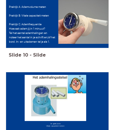
Praktijk A: Ademvolume meten
Praktijk B: Vitale capaciteit meten
Praktijk C: Ademfrequentie
Hoevaak adem jij in 1 minuut?
Tel het aantal ademhalingen en
noteer het aantal in je schrift en/of het
bord. In- en uitademen tel je als 1.
Slide
10
-
Slide
Je gaat jouw
Vitale capaciteit meten