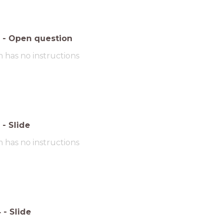
-
Open question
m has no instructions
-
Slide
m has no instructions
4
-
Slide