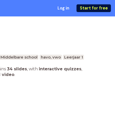
Log in
Start for free
Middelbare school
havo, vwo
Leerjaar 1
ains
34 slides
,
with
interactive quizzes
,
1 video
.