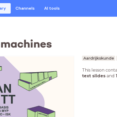
ary
Channels
AI tools
mmachines
Aardrijkskunde
This lesson cont
text slides
and