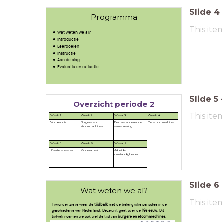
Slide
4
Programma
This ite
Wat weten we al?
Introductie
Leerdoelen
Instructie
Aan de slag
Evaluatie en reflectie
Slide
5
Overzicht periode 2
This ite
Week 1
Week 2
Week 3
Week 4
Voorkennis
Burgers en
Een veranderende
De stoommachine
stoommachines
samenleving
Week 5
Week 6
Week 7
Zwarte sneeuw
Kinderarbeid
Arbeids-
omstandigheden
Slide
6
Wat weten we al?
This ite
Hieronder zie je weer de
tijdbalk
met de belangrijke periodes in de
geschiedenis van Nederland. Deze unit gaat over de
19e eeuw.
Dit
tijdvak noemen we ook wel de tijd van
burgers en stoommachines.