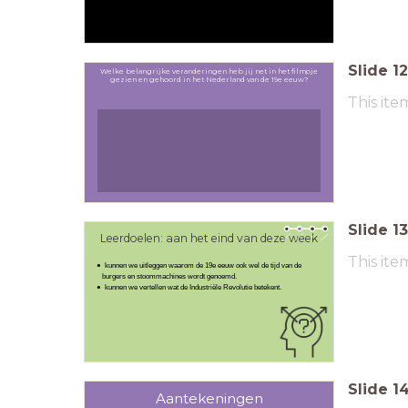
Slide
12
Welke belangrijke veranderingen heb jij net in het filmpje
gezien en gehoord in het Nederland van de 19e eeuw?
This ite
Slide
13
Leerdoelen: aan het eind van deze week
This ite
kunnen we uitleggen waarom de 19e eeuw ook wel de tijd van de
burgers en stoommachines wordt genoemd.
kunnen we vertellen wat de Industriële Revolutie betekent.
Slide
1
Aantekeningen