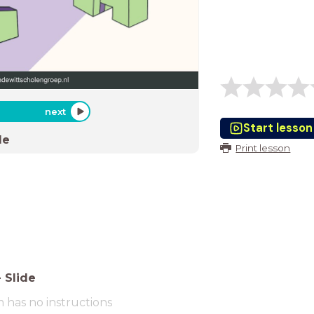
next
Start lesson
de
Print lesson
-
Slide
m has no instructions