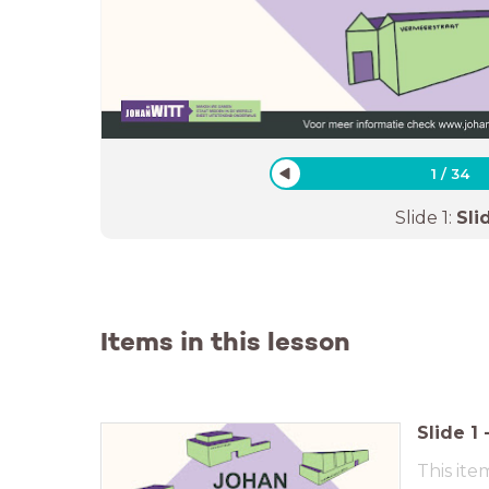
1
/
34
Slide
1
:
Sli
Items in this lesson
Slide
1
This ite