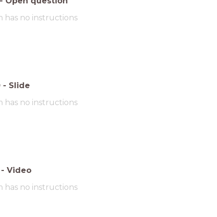
-
Open question
m has no instructions
0
-
Slide
m has no instructions
-
Video
m has no instructions