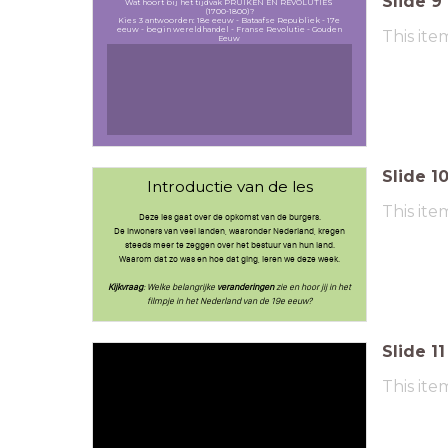
Slide
9
Wat hoort bij het tijdvak PRUIKEN EN REVOLUTIES
(1700-1800)?
Kies 3 antwoorden: 18e eeuw - Bataafse Republiek - 17e
eeuw - begin wereldhandel - Franse Revolutie - Gouden
This ite
Eeuw
Slide
1
Introductie van de les
This ite
Deze les gaat over de opkomst van de burgers.
De inwoners van veel landen, waaronder Nederland, kregen
steeds meer te zeggen over het bestuur van hun land.
Waarom dat zo was en hoe dat ging, leren we deze week.
Kijkvraag
: Welke belangrijke
veranderingen
zie en hoor jij in het
filmpje in het Nederland van de 19e eeuw?
Slide
11
This ite