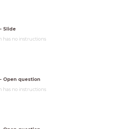
-
Slide
m has no instructions
-
Open question
m has no instructions