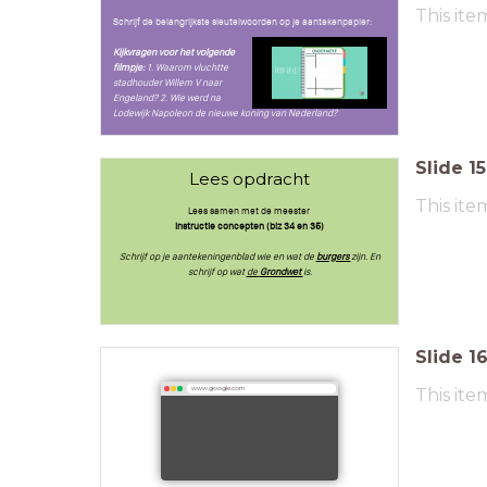
This ite
Schrijf de belangrijkste sleutelwoorden op je aantekenpapier:
Kijkvragen voor het volgende
filmpje:
1. Waarom vluchtte
stadhouder Willem V naar
Engeland? 2. Wie werd na
Lodewijk Napoleon de nieuwe
koning van Nederland?
Slide
15
Lees opdracht
This ite
Lees samen met de meester
Instructie concepten (blz 34 en 35)
Schrijf op je aantekeningenblad wie en wat de
burgers
zijn. En
schrijf op wat
de
Grondwet
is.
Slide
1
This ite
www.google.com