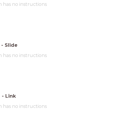
m has no instructions
-
Slide
m has no instructions
6
-
Link
m has no instructions