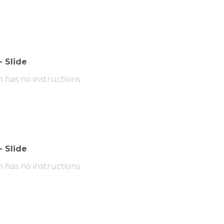
-
Slide
m has no instructions
-
Slide
m has no instructions