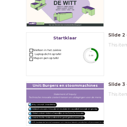
Slide
2
Startklaar
This ite
Telefoon in het zakkie
timer
Laptop dicht op tafel
2:00
Map en pen op tafel
Slide
3
Unit: Burgers en stoommachines
This ite
Statement of Inquiry:
Technische innovatie creëert kansen en uitdagingen voor de mens.
Key concept: Verandering
Related concepts: Innovatie en revolutie. En causaliteit (oorzaak en gevolg)
Global context: Wetenschappelijke en technische innovatie
Learner Profile: Onderzoekend en goed geïnformeerd zijn.
ATL: bestaande kennis toepassen om nieuwe ideeën, producten of processen te genereren