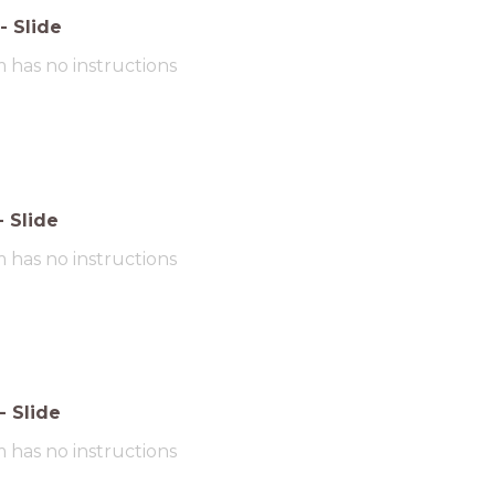
-
Slide
m has no instructions
-
Slide
m has no instructions
-
Slide
m has no instructions