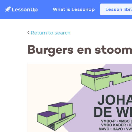
What is LessonUp
Lesson libr
‹
Return to search
Burgers en stoo