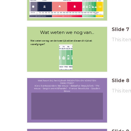
V
Slide
7
Wat weten we nog van...
This ite
Wat weten we nog van de twee tijdvakken die aan dit tijdvak
voorafgingen?
Slide
8
Wat hoort bij het tijdvak REGENTEN EN VORSTEN
(1600-1700)?
Kies 3 antwoorden: 18e eeuw - Bataafse Republiek - 17e
eeuw - begin wereldhandel - Franse Revolutie - Gouden
This ite
Eeuw