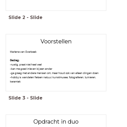
Slide
2
-
Slide
Voorstellen
Marlene van Overbeek
Gedrag:
-rustig, praat niet heel veel
-kan me goed inleven bij een ander
-ga graag met andere mensen om, maar houd ook van alleen dingen doen
-hobby's: wandelen fietsen natuur, kunstmusea, fotograferen, tuinieren,
keramiek
Slide
3
-
Slide
Opdracht in duo