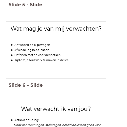
Slide
5
-
Slide
Wat mag je van mij verwachten?
Antwoord op al je vragen
Afwisseling in de lessen
Oefenen met en voor de toetsen
Tijd om je huiswerk te maken in de les
Slide
6
-
Slide
Wat verwacht ik van jou?
Actieve houding!
Maak aantekeningen, stel vragen, bereid de lessen goed voor