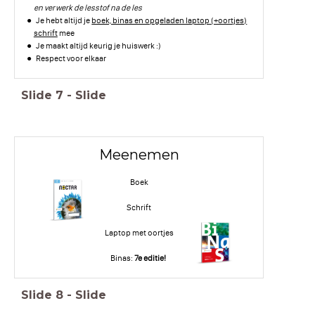
en verwerk de lesstof na de les
Je hebt altijd je
boek, binas en opgeladen laptop (+oortjes)
schrift
mee
Je maakt altijd keurig je huiswerk :)
Respect voor elkaar
Slide
7
-
Slide
Meenemen
Boek
Schrift
Laptop met oortjes
Binas:
7e editie!
Slide
8
-
Slide