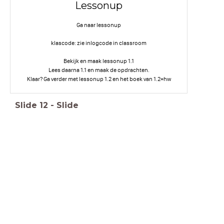
Lessonup
Ga naar lessonup
klascode: zie inlogcode in classroom
Bekijk en maak lessonup 1.1
Lees daarna 1.1 en maak de opdrachten.
Klaar? Ga verder met lessonup 1.2 en het boek van 1.2=hw
Slide
12
-
Slide