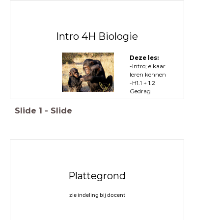
Intro 4H Biologie
Deze les:
-Intro; elkaar
leren kennen
-H1.1 + 1.2
Gedrag
Slide
1
-
Slide
Plattegrond
zie indeling bij docent