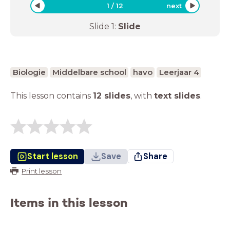
1
/
12
next
Slide
1
:
Slide
Biologie
Middelbare school
havo
Leerjaar 4
This lesson contains
12 slides
,
with
text slides
.
Start lesson
Save
Share
Print lesson
Items in this lesson