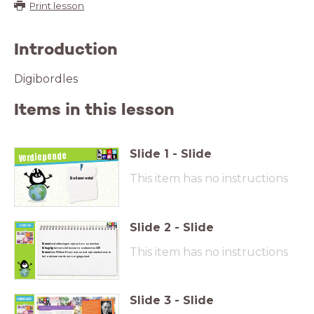
Print lesson
Introduction
Digibordles
Items in this lesson
Slide
1
-
Slide
Verdiepende
tekst
This item has no instructions
Ik wil meer weten!
Slide
2
-
Slide
Ik weet
wat uitkeringen zijn en hoe ze werken.
This item has no instructions
Ik begrijp
Ik weet
het ontstaan van de verzorgingsstaat.
Slide
3
-
Slide
Bekijk de titel van het artikel,
maar lees de tekst nog niet.