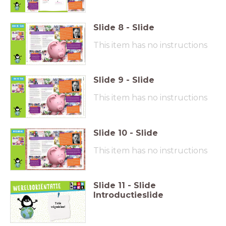
Slide
8
-
Slide
Wat is een uitkering?
Wie was Willem Drees en wat deed hij?
Stel: iemand werkt al erg lang als politieagent te
paard. Door een
ongeluk zijn z’n benen verlamd en
kan hij dat werk niet meer doen.
Hij is 57 jaar oud.
Welke uitkering kan hij krijgen?
This item has no instructions
Wat is het verschil tussen in loondienst zijn of
ZZP’er zijn?
Vind jij dat een basisinkomen een goed idee is?
Waarom wel of
niet?
Als jij minister was, hoe zouden de wetten er dan
uitzien? Schrijf ze op
of teken jouw droomland!
Slide
9
-
Slide
Toetsvraag:
This item has no instructions
D) Van leningen bij de bank
Slide
10
-
Slide
Zijn er nieuwe
vragen
ontstaan?
Antwoord
Schrijf ze op
This item has no instructions
gevonden op je
post-its.
vraag? Schrijf het
antwoord op een
andere kleur post-it
en plak deze bij de
vraag op de
vragenmuur.
Slide
11
-
Slide
Introductieslide
Tot de
volgende keer!