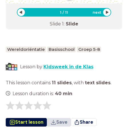
1
/
11
next
Slide
1
:
Slide
Wereldoriëntatie
Basisschool
Groep 5-8
Lesson by
Kidsweek in de Klas
This lesson contains
11 slides
,
with
text slides
.
Lesson duration is:
40
min
Start lesson
Save
Share