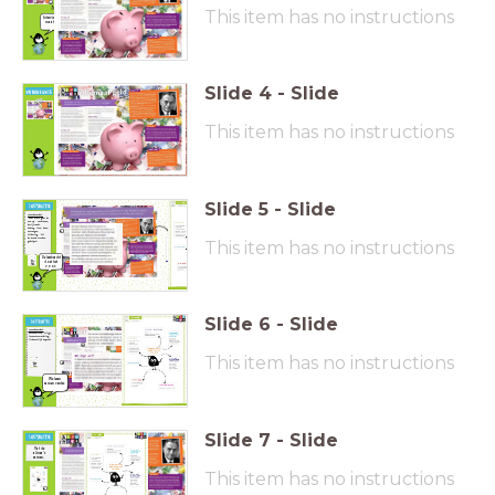
Wat valt op aan de kopjes, de titel en de plaatjes?
This item has no instructions
Wat is dit voor een tekst denk je?
Hoe ga je deze tekst lezen?
Interview je
Wat is het doel van de schrijver denk je? Waar zie je dat aan?
maatje!
Waar denk je dat het over zal gaan, waarom denk je dat?
Wat weet je er al van?
Slide
4
-
Slide
Heb je vragen
als je naar de
tekst kijkt?
This item has no instructions
Schrijf je vragen
op een post-it (één
vraag per blaadje)
en plak ze op de
vragenmuur.
Slide
5
-
Slide
Woordenschat:
‘Voor niets gaat de
zon op’, verdienen,
kwijtraakt,
bedrag, loon, baan,
ontvangen,
de brand worden
This item has no instructions
geholpen’.
De leerkracht
doet het
voor.
Slide
6
-
Slide
Woordenschat:
automatisch, stijgt,
levensverwachting,
lichamelijk beperkt.
This item has no instructions
We lezen
samen verder.
Slide
7
-
Slide
Vat de
alinea's
samen.
This item has no instructions