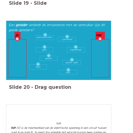
Slide
19
-
Slide
Een
geleider
verbindt de stroombron met de verbruiker zijn dit
goede geleiders?
ja
nee
aluminiumfolie
ijzerdraad
gom
koperdraad
spijker
plastic lepel
hout
glas
Slide
20
-
Drag question
Volt
Volt
(V) is de meeteenheid van de elektrische spanning in een circuit tussen
punt A en punt B. Je meet dus eigenlijk het verschil tussen twee punten en