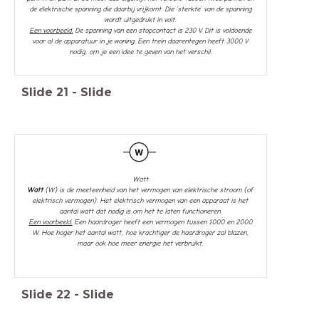
de elektrische spanning die daarbij vrijkomt. Die ‘sterkte’ van de spanning
wordt uitgedrukt in volt.
Een voorbeeld.
De spanning van een stopcontact is 230 V. Dit is voldoende
voor al de apparatuur in je woning. Een trein daarentegen heeft 3000 V
nodig, om je een idee te geven van het verschil.
Slide
21
-
Slide
Watt
Watt
(W) is de meeteenheid van het vermogen van elektrische stroom (of
elektrisch vermogen). Het elektrisch vermogen van een apparaat is het
aantal watt dat nodig is om het te laten functioneren.
Een voorbeeld.
Een haardroger heeft een vermogen tussen 1000 en 2000
W. Hoe hoger het aantal watt, hoe krachtiger de haardroger zal blazen,
maar ook hoe meer energie het verbruikt.
Slide
22
-
Slide