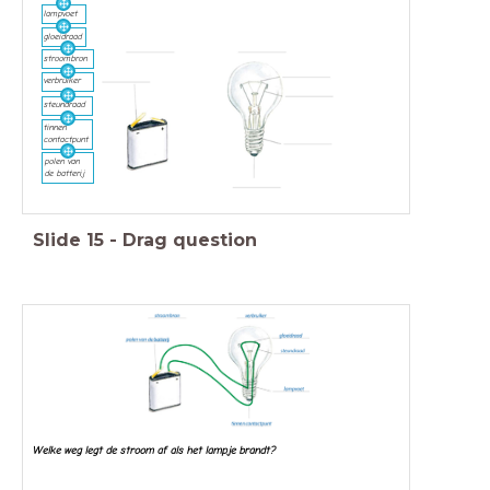
lampvoet
gloeidraad
stroombron
verbruiker
steundraad
tinnen
contactpunt
polen van
de batterij
Slide
15
-
Drag question
Welke weg legt de stroom af als het lampje brandt?