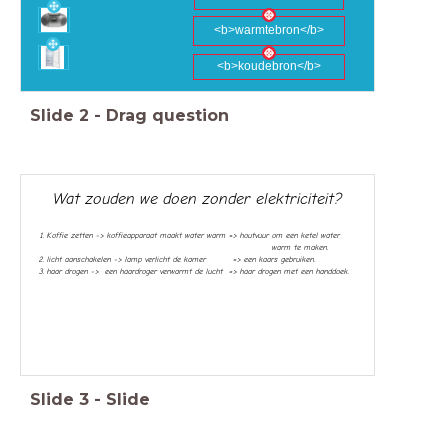
<b>warmtebron</b>
<b>koudebron</b>
Slide
2
-
Drag question
Wat zouden we doen zonder elektriciteit?
Koffie zetten -> koffieapparaat maakt water warm => houtvuur om een ketel water
warm te maken.
licht aanschakelen -> lamp verlicht de kamer => een kaars gebruiken.
haar drogen -> een haardroger verwarmt de lucht => haar drogen met een handdoek.
Slide
3
-
Slide