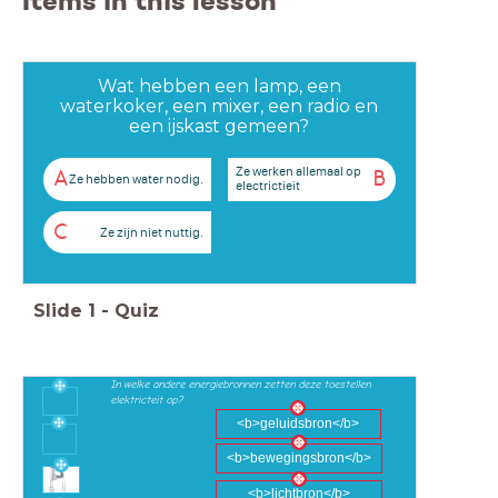
Items in this lesson
Wat hebben een lamp, een
waterkoker, een mixer, een radio en
een ijskast gemeen?
Ze werken allemaal op
A
B
Ze hebben water nodig.
electrictieit
C
Ze zijn niet nuttig.
Slide
1
-
Quiz
In welke andere energiebronnen zetten deze toestellen
elektricteit op?
<b>geluidsbron</b>
<b>bewegingsbron</b>
<b>lichtbron</b>