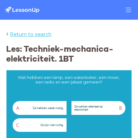
‹
Return to search
Les: Techniek-mechanica-
elektriciteit. 1BT
Wat hebben een lamp, een waterkoker, een mixer,
een radio en een ijskast gemeen?
Ze werken allemaal op
A
B
Ze hebben water nodig.
electrictieit
C
Ze zijn niet nuttig.