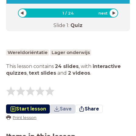
1
/
24
next
Slide
1
:
Quiz
Wereldoriëntatie
Lager onderwijs
This lesson contains
24 slides
,
with
interactive
quizzes
,
text slides
and
2 videos
.
Start lesson
Save
Share
Print lesson