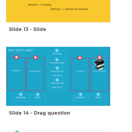
dynamo -> wrijving
batterij -> chemische energie
Slide
13
-
Slide
Wat hoort waar?
wrijving
netspanning
batterij
chemische
stopcontact
dynamo
accumulator
reactie 1
chemische
reactie 2
zaklamp
auto
koelkast
fiets
Slide
14
-
Drag question