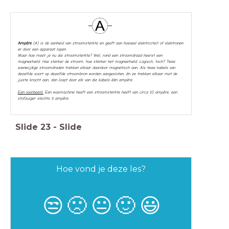
Ampère
(A) is de eenheid van stroomsterkte en geeft aan hoeveel elektriciteit of elektronen
er door een apparaat lopen.
Maar hoe meet je nu die stroomsterkte? Wel, rond een stroomdraad heerst een
magneetveld. Hoe sterker de stroom, hoe sterker het magneetveld. Logisch, toch? Twee
evenwijdige stroomdraden trekken elkaar daardoor magnetisch aan. Als twee kabels van
dezelfde soort op dezelfde stroombron worden aangesloten, én ze trekken elkaar met de
juiste kracht aan, dan loopt door elk van die kabels één ampère.
Een voorbeeld.
Een wasmachine heeft een stroomsterkte heeft van circa 10 ampère, een
stofzuiger slechts 6 ampère.
Slide
23
-
Slide
Hoe vond je deze les?
😒
🙁
😐
🙂
😃