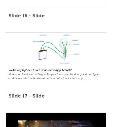
Slide
16
-
Slide
Welke weg legt de stroom af als het lampje brandt?
stroom vertrekt van batterij -> lampvoet -> steundraad -> gloeidraad (gloeit
op door warmte) -> 2e steundraad -> contactpunt -> batterij
Slide
17
-
Slide