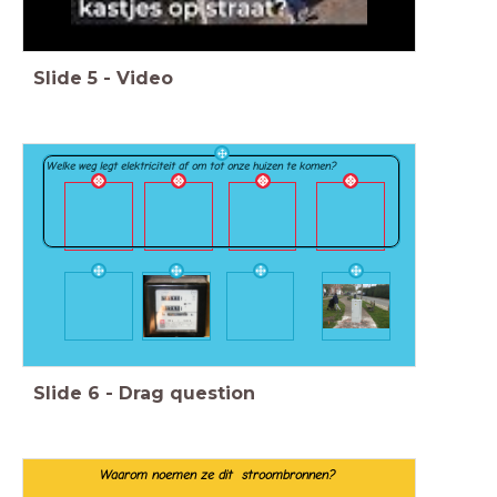
Slide
5
-
Video
Welke weg legt elektriciteit af om tot onze huizen te komen?
Slide
6
-
Drag question
Waarom noemen ze dit stroombronnen?