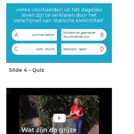
welke voorbeelden uit het dagelijks
leven zijn te verklaren door het
verschijnsel van 'statische elektriciteit'.
bliksem en geknetter
A
B
lucht en ballon
bij uittrekken trui
C
D
licht - storm
televisie - radio
Slide
4
-
Quiz
0