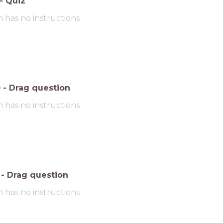
-
Quiz
m has no instructions
0
-
Drag question
m has no instructions
-
Drag question
m has no instructions