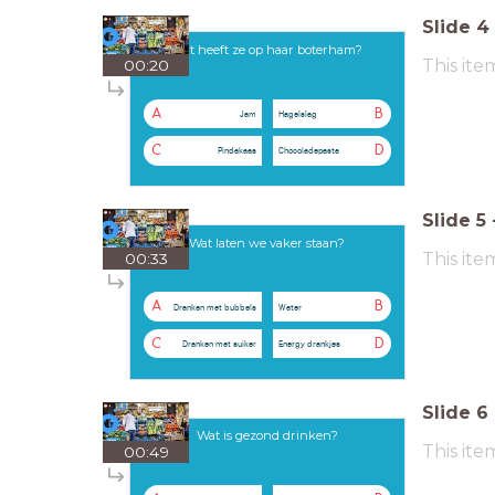
Slide
4
Wat heeft ze op haar boterham?
This ite
00:20
A
B
Jam
Hagelslag
C
D
Pindakaas
Chocoladepasta
Slide
5
Wat laten we vaker staan?
This ite
00:33
A
B
Dranken met bubbels
Water
C
D
Dranken met suiker
Energy drankjes
Slide
6
Wat is gezond drinken?
This ite
00:49