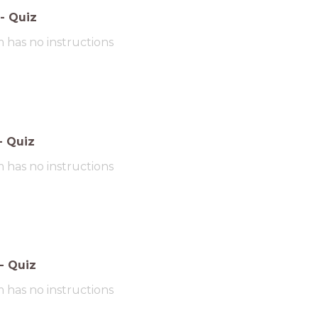
-
Quiz
m has no instructions
-
Quiz
m has no instructions
-
Quiz
m has no instructions