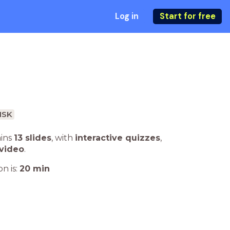
Log in
Start for free
ISK
ains
13 slides
,
with
interactive quizzes
,
 video
.
n is:
20
min