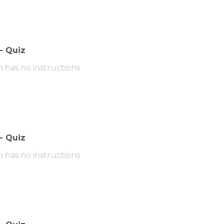
-
Quiz
m has no instructions
-
Quiz
m has no instructions