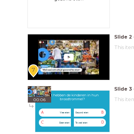
Slide
2
This ite
7
Slide
3
Wat hebben de kinderen in hun
This ite
broodtrommel?
00:06
A
B
Vies eten
Gezond eten
C
D
Geen eten
Te veel eten