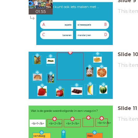
Slide
9
Je kunt ook iets maken met ...
This ite
01:55
A
B
appels
sinaasappels
C
D
bananen
mandarijnen
Slide
1
This ite
Slide
11
Wat is de goede woordvolgorde in een vraagzin?
This ite
<b>4</b>
<b>1</b>
<b>2</b>
<b>3</b>
?
vandaag
Wat