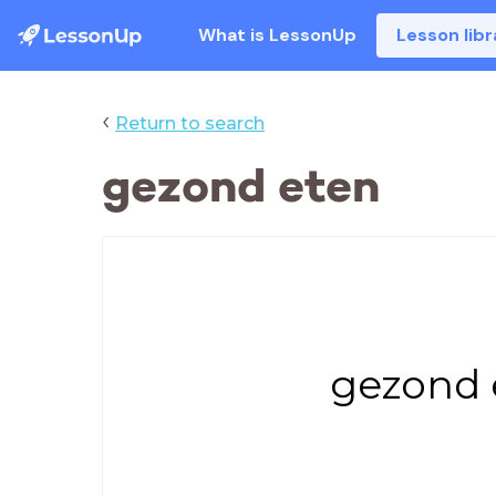
What is LessonUp
Lesson libr
‹
Return to search
gezond eten
gezond 