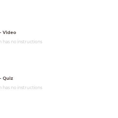
-
Video
m has no instructions
-
Quiz
m has no instructions