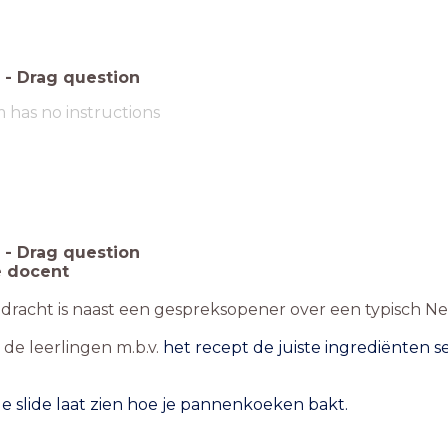
-
Drag question
m has no instructions
-
Drag question
e docent
dracht is naast een gespreksopener over een typisch N
de leerlingen m.b.v.
het recept de juiste ingrediënten s
e slide laat zien hoe je pannenkoeken bakt.