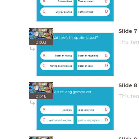
A
B
Cola en Sinas
Thee en water
C
D
Energy drankje
Koffie en thee
Slide
7
Wat heeft hij op zijn brood?
This ite
01:03
A
B
Boter en honing
Boter en hagelslag
C
D
Honing en pindakaas
Boter en kaas
Slide
8
Als ze lang gezond eet ......
This ite
01:46
A
B
is ze blij
is ze verdrietig
C
D
gaat ze zich vervelen
gaat ze zich ergeren