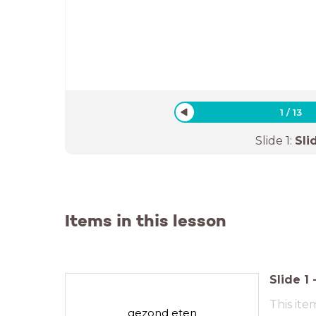
1
/
13
Slide
1
:
Sli
Items in this lesson
Slide
1
This ite
gezond eten