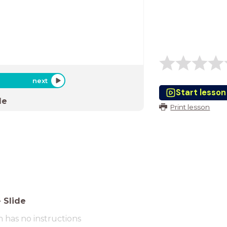
next
Start lesson
de
Print lesson
-
Slide
m has no instructions