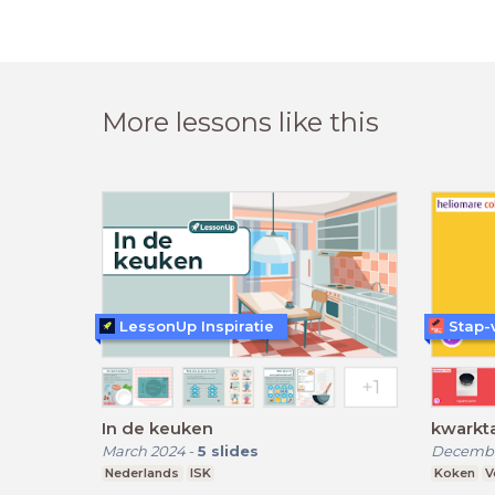
More lessons like this
LessonUp Inspiratie
Stap-
In de keuken
kwarkta
March 2024
-
5
slides
Decembe
Nederlands
ISK
Koken
V