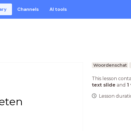
ary
Channels
AI tools
Woordenschat
This lesson cont
text slide
and
1
Lesson duratio
eten