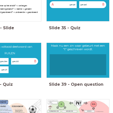
A
B
gerust
gerusd
tter op het einde? -> verlengen
eraakt/geraakd? -> raakte -> geraakt
rt/geprobeerd? -> probeerde -> geprobeerd
-
Slide
Slide
35
-
Quiz
Maak nu een zin waar gebeurt met een
t voltooid deelwoord van
"t" geschreven wordt.
RUILEN
B
geruilen
geruild
geruilt
-
Quiz
Slide
39
-
Open question