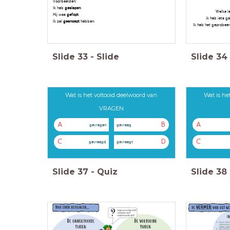
Voorbeelden:
Ik heb
geslapen
.
Welke le
Hij was
gefopt
.
ik heb iets g
Ik zal
gesnoept
hebben.
Ik heb het geprobee
Slide
33
-
Slide
Slide
34
Wat is het voltooid deelwoord van
Wat is he
VRAGEN
A
B
A
gevragen
gevraag
C
D
C
gevraagd
gevraagt
Slide
37
-
Quiz
Slide
38