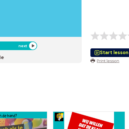
next
Start lesson
de
Print lesson
an de hand?