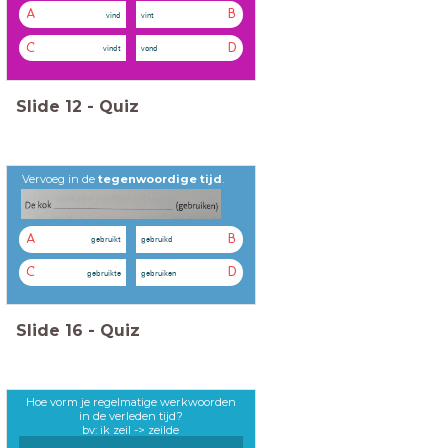
A
B
vind
vint
C
D
vindt
vond
Slide
12
-
Quiz
Vervoeg in de
tegenwoordige tijd
.
A
B
gebruikt
gebruikd
C
D
gebruikte
gebruiken
Slide
16
-
Quiz
Hoe vorm je regelmatige werkwoorden
in de verleden tijd?
bv: ik zeil -> zeilde