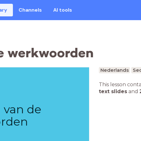
ary
Channels
AI tools
de werkwoorden
Nederlands
Sec
This lesson cont
text slides
and
g van de
rden