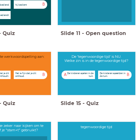
B
j bediend
hij bedient
 bediendt
-
Quiz
Slide
11
-
Open question
ste werkwoordspelling aan:
De 'tegenwoordige tijd' is NU.
Welke zin is in de tegenwoordige tijd?
dat je dit
Het is fijn dat je dit
De kinderen spelen in de
De kinderen speelden in
B
A
B
nthoudt.
onthoud.
tuin.
de tuin.
-
Quiz
Slide
15
-
Quiz
e zeker naar kijken om te
tegenwoordige tijd
f je "stam+t" gebruikt?