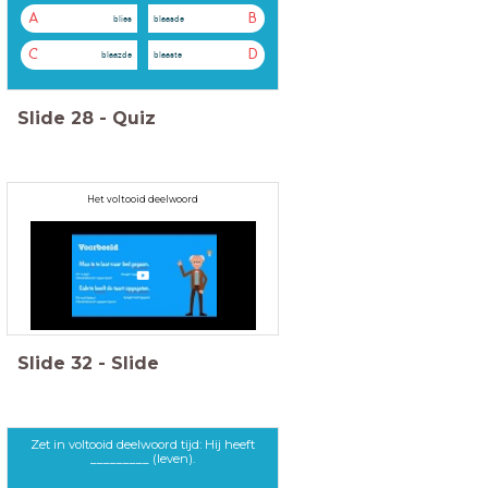
A
B
blies
blaasde
C
D
blaazde
blaaste
Slide
28
-
Quiz
Het voltooid deelwoord
Slide
32
-
Slide
Zet in voltooid deelwoord tijd: Hij heeft
_________ (leven).