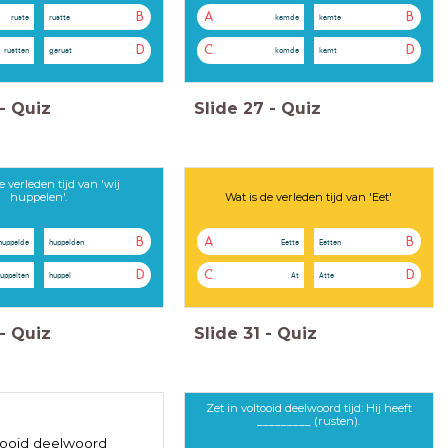
B
A
B
ruste
rustte
kamde
kamte
D
C
D
rustten
gerust
komde
kamt
-
Quiz
Slide
27
-
Quiz
e verleden tijd van 'wij
huppelen'.
Wat is de verleden tijd van 'Eet'
B
A
B
huppelde
huppelden
Eette
Eetten
D
C
D
uppelten
huppel
At
Atte
-
Quiz
Slide
31
-
Quiz
Zet in voltooid deelwoord tijd: Hij heeft
_________ (rusten).
tooid deelwoord