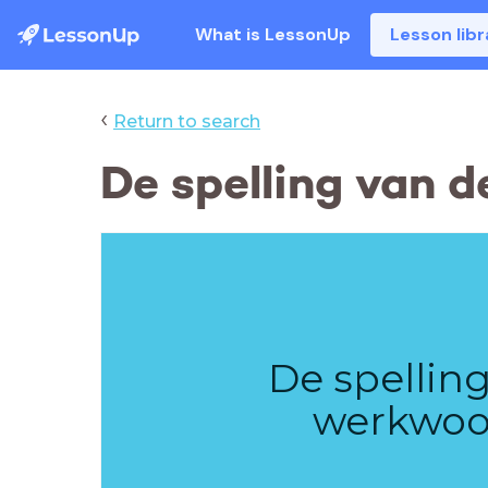
What is LessonUp
Lesson libr
‹
Return to search
De spelling van 
De spellin
werkwoo