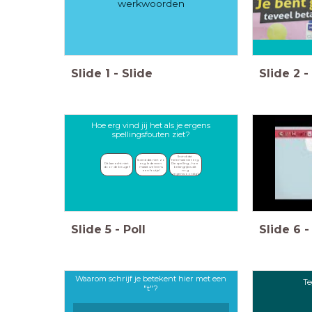
werkwoorden
Slide
1
-
Slide
Slide
2
-
Hoe erg vind jij het als je ergens
spellingsfouten ziet?
Ik vind dat 
Ik vind dat niet zo 
helemaal niet erg. 
Dit kan echt niet 
erg. Iedereen 
Die spelling... hoe 
door de beugel!
maakt wel eens 
belangrijk is dit 
een foutje!
nog 
tegenwoordig?
Slide
5
-
Poll
Slide
6
-
Waarom schrijf je betekent hier met een
Te
"t"?