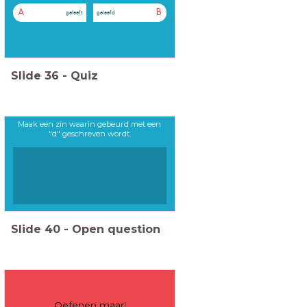
A
B
geleeft
geleefd
Slide
36
-
Quiz
Maak een zin waarin gebeurd met een
"d" geschreven wordt.
Slide
40
-
Open question
Oefenen maar!