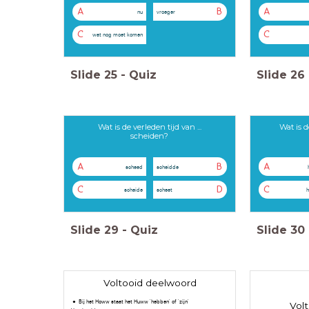
A
B
A
nu
vroeger
C
C
wat nog moet komen
Slide
25
-
Quiz
Slide
26
Wat is de verleden tijd van ...
Wat is d
scheiden?
A
B
A
scheed
scheidde
C
D
C
scheide
scheet
h
Slide
29
-
Quiz
Slide
30
Voltooid deelwoord
Bij het Howw staat het Huww 'hebben' of 'zijn'
Vol