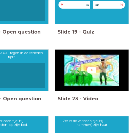
A
B
nu
toen
-
Open question
Slide
19
-
Quiz
NOOIT tegen in de verleden
tijd?
-
Open question
Slide
23
-
Video
erleden tijd: Hij _________
Zet in de verleden tijd: Hij _________
usten) op zijn bed.
(kammen) zijn haar.