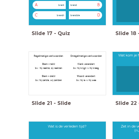
A
B
brant
brand
C
D
brandt
brandde
Slide
17
-
Quiz
Slide
18
Wat kom je 
Regelmatige werkwoorden
Onregelmatige werkwoorden
Stam + te(n)
Klank verandert
bv: hij raakte, zij raakten
bv: hij krijgt -> hij kreeg
Stam + de(n)
Woord verandert
bv: hij zeilde, wij zeilden
bv: hij is -> hij was
Slide
21
-
Slide
Slide
22
Wat is de verleden tijd?
Zet in de v
(r