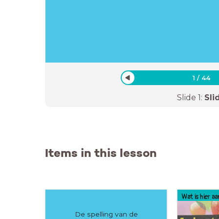
1
/
44
Slide
1
:
Sli
Items in this lesson
Wat is hier a
De spelling van de