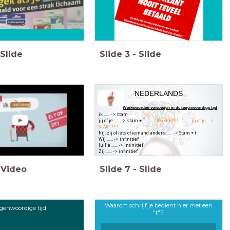
Slide
Slide
3
-
Slide
NEDERLANDS
Werkwoorden vervoegen in de tegenwoordige tijd
ik ...... -> stam
jij of je ...... -> stam + T
OPGELET!!! ...... jij of je ->
STAM !!!!
hij, zij of iets of iemand anders ...... -> Stam + t
Wij ...... -> infinitief
Jullie ...... -> infinitief
Zij ...... -> infinitief
Video
Slide
7
-
Slide
Waarom schrijf je bedient hier met een
genwoordige tijd
"t"?