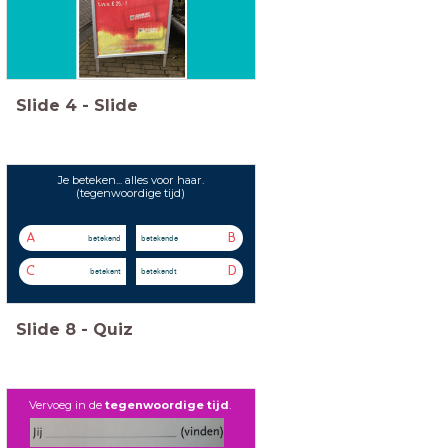
Slide
4
-
Slide
Je beteken... alles voor haar.
(tegenwoordige tijd)
A
B
betekend
betekende
C
D
betekent
betekendt
Slide
8
-
Quiz
Vervoeg in de
tegenwoordige tijd
.