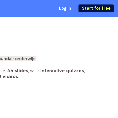
Log in
Start for free
undair onderwijs
ains
44 slides
,
with
interactive quizzes
,
2 videos
.