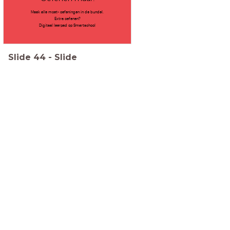
Maak alle moet- oefeningen in de bundel.
Extra oefenen?
Digitaal leerpad op Smartschool
Slide
44
-
Slide