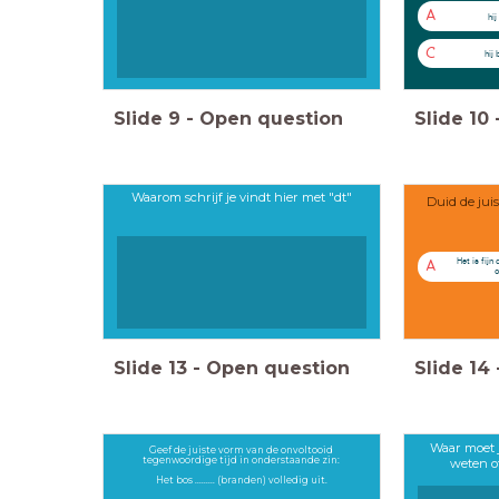
A
hi
C
hij
Slide
9
-
Open question
Slide
10
Waarom schrijf je vindt hier met "dt"
Duid de jui
Het is fijn 
A
o
Slide
13
-
Open question
Slide
14
Waar moet j
Geef de juiste vorm van de onvoltooid
tegenwoordige tijd in onderstaande zin:
weten o
Het bos ......... (branden) volledig uit.