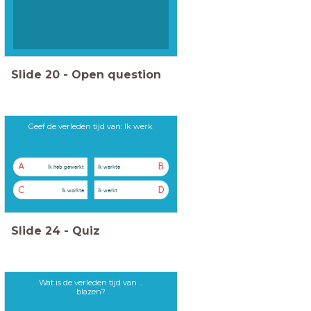
Slide
20
-
Open question
Geef de verleden tijd van: Ik werk
A
B
Ik heb gewerkt
Ik werkte
C
D
Ik workte
ik werkt
Slide
24
-
Quiz
Wat is de verleden tijd van ...
blazen?