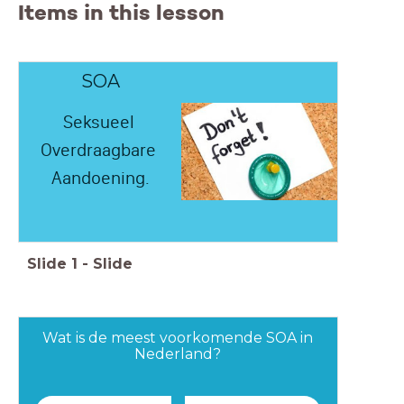
Items in this lesson
SOA
Seksueel
Overdraagbare
Aandoening.
Slide
1
-
Slide
Wat is de meest voorkomende SOA in
Nederland?