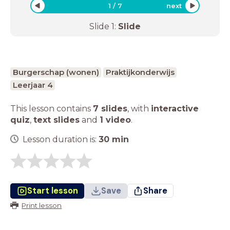
1
/
7
next
Slide
1
:
Slide
Burgerschap (wonen)
Praktijkonderwijs
Leerjaar 4
This lesson contains
7 slides
,
with
interactive
quiz
,
text slides
and
1 video
.
Lesson duration is:
30
min
Start lesson
Save
Share
Print lesson