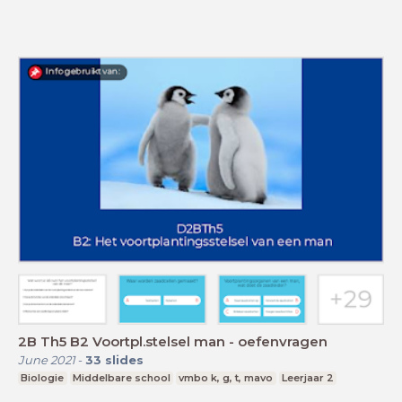
2B Th5 B2 Voortpl.stelsel man - oefenvragen
June 2021
-
33
slides
Biologie
Middelbare school
vmbo k, g, t, mavo
Leerjaar 2