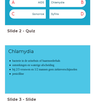
A
B
AIDS
Chlamydia
C
D
Gonorroe
Syfilis
Slide
2
-
Quiz
Chlamydia
bacterie in de urinebuis of baarmoederhals
ontstekingen en waterige afscheiding
bij 2/3 vrouwen en 1/2 mannen geen ziekteverschijnselen
penicilline
Slide
3
-
Slide