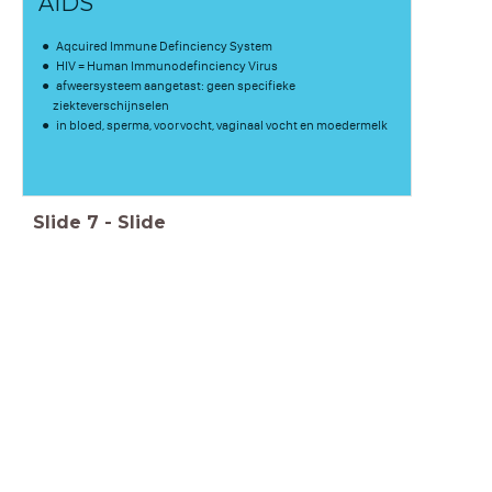
AIDS
Aqcuired Immune Definciency System
HIV = Human Immunodefinciency Virus
afweersysteem aangetast: geen specifieke
ziekteverschijnselen
in bloed, sperma, voorvocht, vaginaal vocht en moedermelk
Slide
7
-
Slide