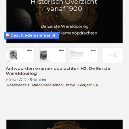
Geschiedenisleraar.nl
Antwoorden examenopdrachten H2: De Eerste
Wereldoorlog
March 2017
-
8
slides
Geschiedenis
Middelbare school
mavo
Leerjaar 3,4