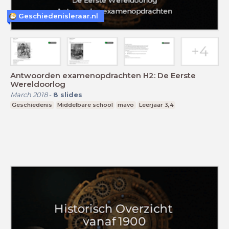
Geschiedenisleraar.nl
Antwoorden examenopdrachten H2: De Eerste
Wereldoorlog
March 2018
-
8
slides
Geschiedenis
Middelbare school
mavo
Leerjaar 3,4