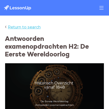
‹
Return to search
Antwoorden
examenopdrachten H2: De
Eerste Wereldoorlog
Historisch Overzicht
vanaf 1848
De Eerste Wereldoorlog
Antwoorden examenopdrachten