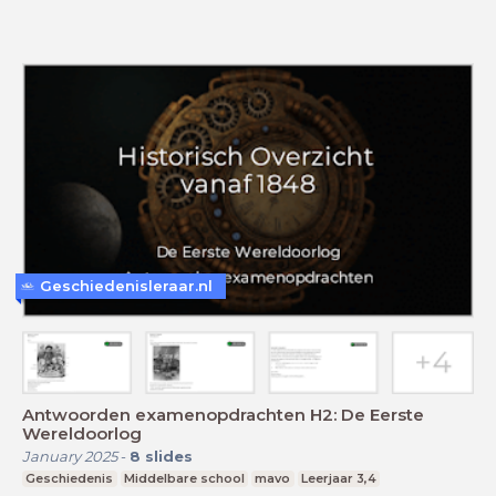
Geschiedenisleraar.nl
Antwoorden examenopdrachten H2: De Eerste
Wereldoorlog
January 2025
-
8
slides
Geschiedenis
Middelbare school
mavo
Leerjaar 3,4