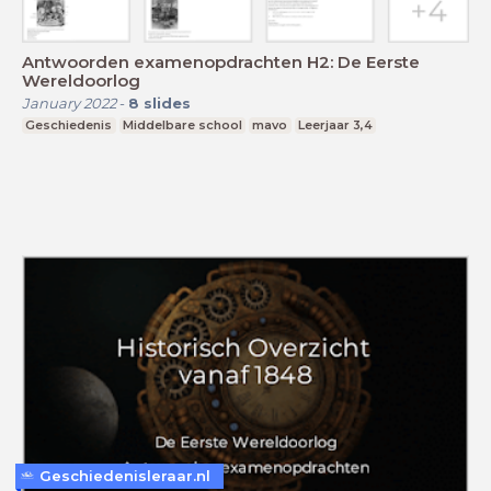
Antwoorden examenopdrachten H2: De Eerste
Wereldoorlog
January 2022
-
8
slides
Geschiedenis
Middelbare school
mavo
Leerjaar 3,4
Geschiedenisleraar.nl