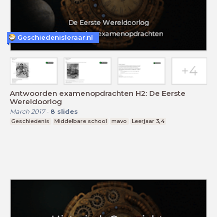
Geschiedenisleraar.nl
Antwoorden examenopdrachten H2: De Eerste
Wereldoorlog
March 2017
-
8
slides
Geschiedenis
Middelbare school
mavo
Leerjaar 3,4