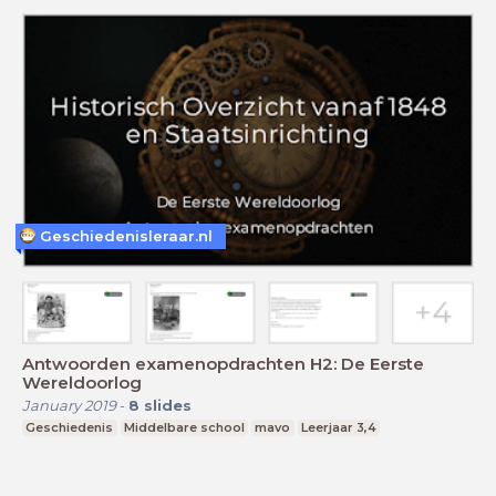
Geschiedenisleraar.nl
Antwoorden examenopdrachten H2: De Eerste
Wereldoorlog
January 2019
-
8
slides
Geschiedenis
Middelbare school
mavo
Leerjaar 3,4