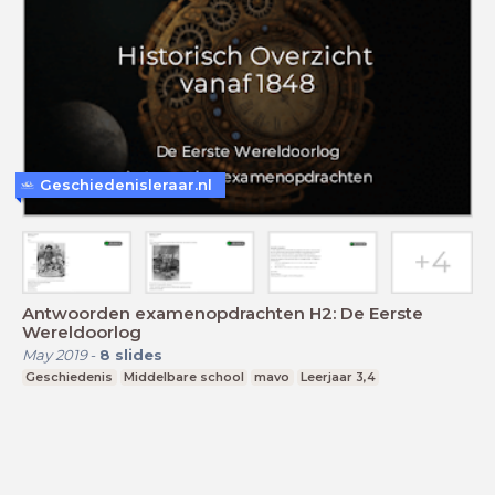
Geschiedenisleraar.nl
Antwoorden examenopdrachten H2: De Eerste
Wereldoorlog
May 2019
-
8
slides
Geschiedenis
Middelbare school
mavo
Leerjaar 3,4