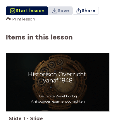
Start lesson
Save
Share
Print lesson
Items in this lesson
Historisch Overzicht
vanaf 1848
De Eerste Wereldoorlog
Antwoorden examenopdrachten
Slide
1
-
Slide