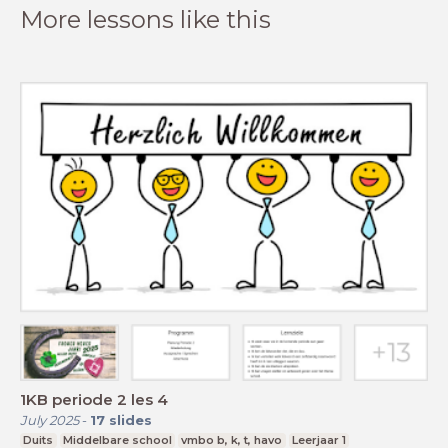
More lessons like this
1KB periode 2 les 4
July 2025
-
17
slides
Duits
Middelbare school
vmbo b, k, t, havo
Leerjaar 1