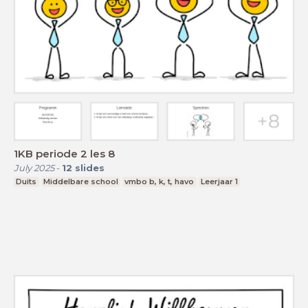
1KB periode 2 les 8
July 2025
-
12
slides
Duits
Middelbare school
vmbo b, k, t, havo
Leerjaar 1