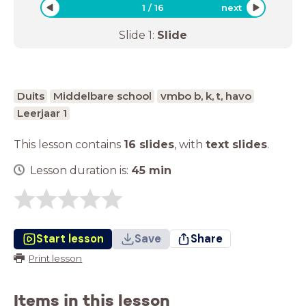
1
/
16
next
Slide
1
:
Slide
Duits
Middelbare school
vmbo b, k, t, havo
Leerjaar 1
This lesson contains
16 slides
,
with
text slides
.
Lesson duration is:
45
min
Start lesson
Save
Share
Print lesson
Items in this lesson