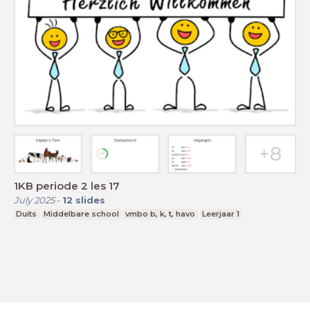
1KB periode 2 les 17
July 2025
-
12
slides
Duits
Middelbare school
vmbo b, k, t, havo
Leerjaar 1