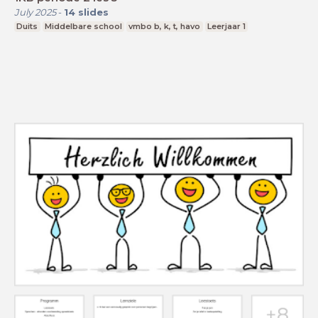
July 2025
-
14
slides
Duits
Middelbare school
vmbo b, k, t, havo
Leerjaar 1