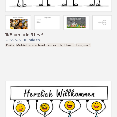
1KB periode 3 les 9
July 2025
-
10
slides
Duits
Middelbare school
vmbo b, k, t, havo
Leerjaar 1