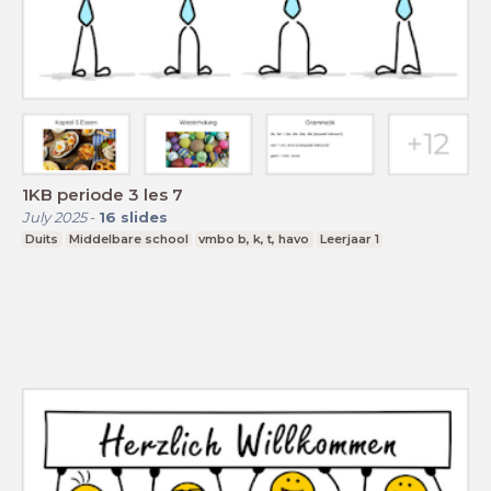
1KB periode 3 les 7
July 2025
-
16
slides
Duits
Middelbare school
vmbo b, k, t, havo
Leerjaar 1