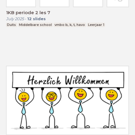
1KB periode 2 les 7
July 2025
-
12
slides
Duits
Middelbare school
vmbo b, k, t, havo
Leerjaar 1