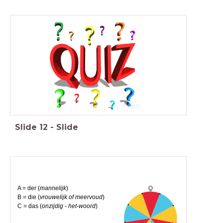
Slide
12
-
Slide
A = der (
mannelijk
)
B = die (
vrouwelijk of meervoud
)
C = das (
onzijdig - het-woord
)