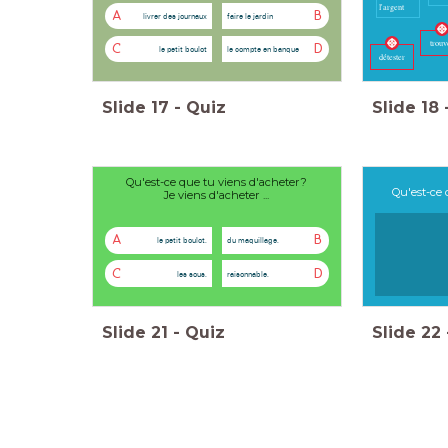
l'argent
A
B
livrer des journaux
faire le jardin
trouv
C
D
le petit boulot
le compte en banque
détester
Slide
17
-
Quiz
Slide
18
Qu'est-ce que tu viens d'acheter?
Qu'est-ce
Je viens d'acheter ...
A
B
le petit boulot.
du maquillage.
C
D
les sous.
raisonnable.
Slide
21
-
Quiz
Slide
22