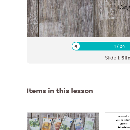
L'arg
1
/
24
Slide
1
:
Sli
Items in this lesson
Apprendre
Lire- lis le tex
Ecouter
Faire-Faites