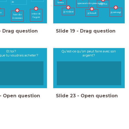
de
kosten
opnemen/<div>pinnen</div>
uitgeven
jij verdient
jij ontvangt
er
jij betaalt
retirer de
faire des
l'argent
économies
-
Drag question
Slide
19
-
Drag question
Et toi?
Qu'est-ce qu'on peut faire avec son
 que tu voudrais acheter?
argent?
-
Open question
Slide
23
-
Open question