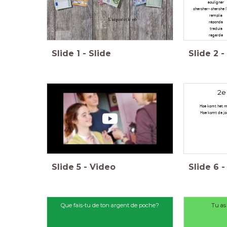
souligner
chercher- cherche l'
remplis
L'argent et le job
réponds
traduis
regarde
Slide
1
-
Slide
Slide
2
-
2e
Hoe komt het me
Hoe komt de jo
Slide
5
-
Video
Slide
6
-
Que fais-tu de ton argent de poche?
Tu as