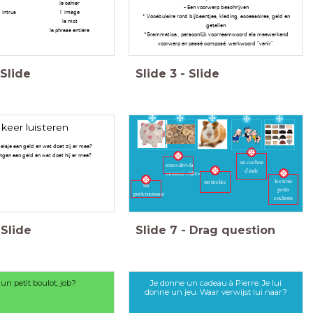
le cahier
- Een voorwerp beschrijven
 intrus
l' image
* Vocabulaire rond bijbaantjes, kleding, accessoires, geld en
le mot
getallen
la phrase entière
*Grammatica , persoonlijk voornaamwoord als meewerkend
voorwerp en passé composé, werkwoord "venir"
Slide
Slide
3
-
Slide
 keer luisteren
isje aan geld en wat doet zij er mee?
ngen aan geld en wat doet hij er mee?
les
un cochon
sous<div>la
d'inde
monnaie</div>
les trois
un tirelire
un
petits
portemonnaie
cochons
Slide
Slide
7
-
Drag question
 un petit boulot, job?
Je donne un cadeau à Pierre. Je lui
donne un jeu. Waar verwijst lui naar?