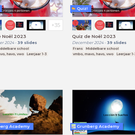
Quiz!
e Noël 2023
Quiz de Noël 2023
r 2024
-
39
slides
December 2024
-
39
slides
iddelbare school
Frans
Middelbare school
vo, havo, vwo
Leerjaar 1-3
vmbo, mavo, havo, vwo
Leerjaar 1-
berg Academy
Grunberg Academy