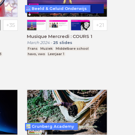
Beeld & Geluid Onderwijs
Musique Mercredi : COURS 1
March 2024
-
25
slides
Frans
Muziek
Middelbare school
3
havo, vwo
Leerjaar 1
Grunberg Academy