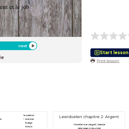
ent et le job
next
Start lesson
de
Print lesson
la question
Leerdoelen chapitre 2: Argent
te
l' exercice
la page
-Vertellen over zakgeld, baantje
le stylo
-Iets kopen in de winkel