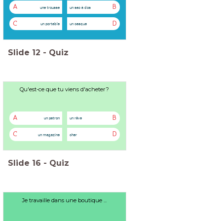
A
B
une trousse
un sac à dos
C
D
un portable
un casque
Slide
12
-
Quiz
Qu'est-ce que tu viens d'acheter?
A
B
un patron
un rêve
C
D
un magazine
cher
Slide
16
-
Quiz
Je travaille dans une boutique ...