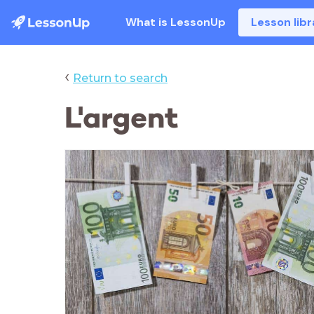
What is LessonUp
Lesson libr
‹
Return to search
L'argent