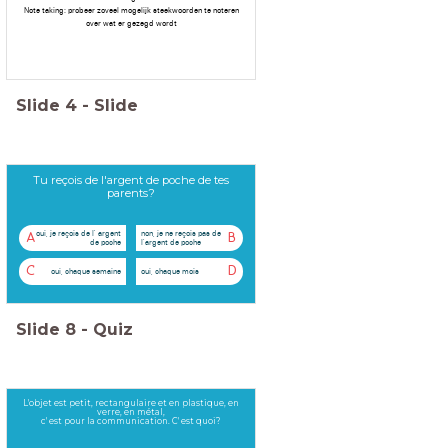
Note taking: probeer zoveel mogelijk steekwoorden te noteren
over wat er gezegd wordt
Slide
4
-
Slide
Tu reçois de l'argent de poche de tes
parents?
oui, je reçois de l' argent
non, je ne reçois pas de
A
B
de poche
l'argent de poche
C
D
oui, chaque semaine
oui, chaque mois
Slide
8
-
Quiz
L'objet est petit, rectangulaire et en plastique, en
verre, en métal,
c' est pour la communication. C' est quoi?