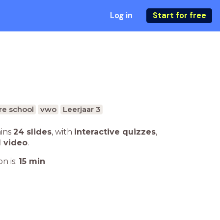
Log in
Start for free
re school
vwo
Leerjaar 3
ains
24 slides
,
with
interactive quizzes
,
1 video
.
n is:
15
min