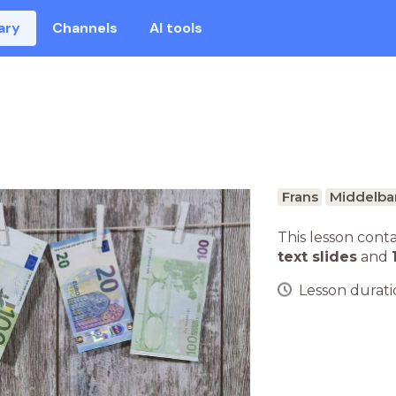
ary
Channels
AI tools
Frans
Middelba
This lesson cont
text slides
and
Lesson duratio