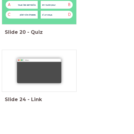
A
B
tous les samedis.
en route pour.
C
D
plein de choses.
d'un coup.
Slide
20
-
Quiz
https:
Slide
24
-
Link