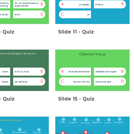
je fais du
Oui, je travaille dans un
B
A
B
un cadeau
à Pierre
ysitting.
supermarché.
D
C
as de job.
autre
Je
-
Quiz
Slide
11
-
Quiz
inq euros d'argent de poche ...
Cherche l'intrus
B
A
B
avant.
la fin du mois.
faire des économies
dépenser son argent
D
C
D
l'achat.
par semaine.
être en train de
mettre de côté
-
Quiz
Slide
15
-
Quiz
mbinez les contraires
tu gagnes
coûter
tu payes
dépenser
tu reçois
retirer
être passionné
chercher
nser