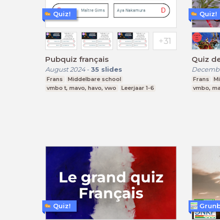
Quiz!
Quiz!
Pubquiz français
Quiz d
August 2024
-
35
slides
Decembe
Frans
Middelbare school
Frans
M
vmbo t, mavo, havo, vwo
Leerjaar 1-6
vmbo, ma
Quiz!
Grun