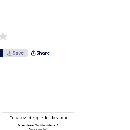
Save
Share
Ecoutez et regardez la video
1e keer luisteren: Wat is het onderwerp?
Over wie gaat het?