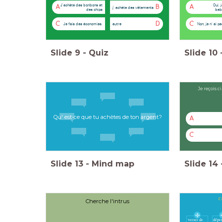
J'achète des bonbons et
Oui, 
A
B
A
j' achète des vêtements
des chips
bab
C
D
C
Je fais des économies.
autre
Non, je n' ai p
Slide
9
-
Quiz
Slide
10
Je reçois c
Qu' est-ce que tu achètes de ton argent?
A
C
Slide
13
-
Mind map
Slide
14
Co
Cherche l'intrus
verser de
dépe